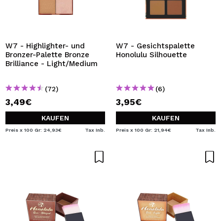
W7 - Highlighter- und
W7 - Gesichtspalette
Bronzer-Palette Bronze
Honolulu Silhouette
Brilliance - Light/Medium
(72)
(6)
3,49€
3,95€
KAUFEN
KAUFEN
Preis x 100 Gr: 24,93€
Tax Inb.
Preis x 100 Gr: 21,94€
Tax Inb.