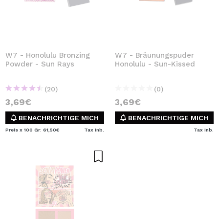
W7 - Honolulu Bronzing
W7 - Bräunungspuder
Powder - Sun Rays
Honolulu - Sun-Kissed
(20)
(0)
3,69€
3,69€
BENACHRICHTIGE MICH
BENACHRICHTIGE MICH
Preis x 100 Gr: 61,50€
Tax Inb.
Tax Inb.