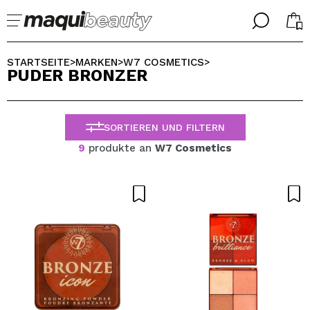
╳
╳
WÄHLE DEINE SPRACHE
STARTSEITE
MARKEN
W7 COSMETICS
>
>
>
PUDER BRONZER
Ich bin bereits #maquilover, ich habe ein Konto
WILLKOMMEN!
ALEMAN
ESPAÑOL
SORTIEREN UND FILTERN
ENGLISH
FRANCES
9
produkte an
W7 Cosmetics
ITALIANO
PORTUGUESE
Passwort vergessen?
Ich habe hier kein Konto