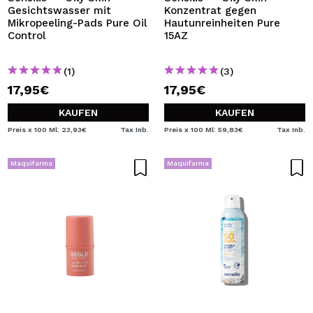
Gesichtswasser mit
Konzentrat gegen
Mikropeeling-Pads Pure Oil
Hautunreinheiten Pure
Control
15AZ
(1)
(3)
17,95€
17,95€
KAUFEN
KAUFEN
Preis x 100 Ml: 23,93€
Tax Inb.
Preis x 100 Ml: 59,83€
Tax Inb.
Maquifarma
Maquifarma