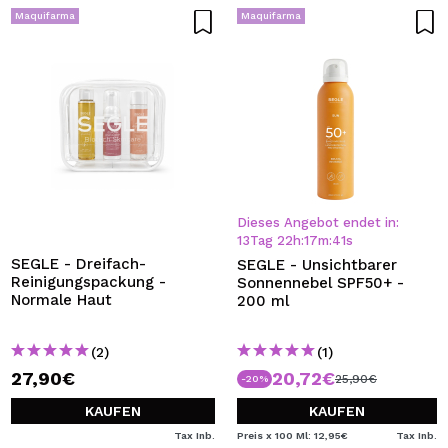
Maquifarma
Maquifarma
Dieses Angebot endet in:
13
Tag
22
h
:
17
m
:
41
s
SEGLE - Dreifach-
SEGLE - Unsichtbarer
Reinigungspackung -
Sonnennebel SPF50+ -
Normale Haut
200 ml
(2)
(1)
27,90€
20,72€
25,90€
-20%
KAUFEN
KAUFEN
Tax Inb.
Preis x 100 Ml: 12,95€
Tax Inb.