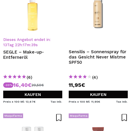
Dieses Angebot endet in:
13
Tag
22
h
:
17
m
:
38
s
Sensilis – Sonnenspray für
SEGLE – Make-up-
das Gesicht Never Mistme
Entferneröl
SPF50
(6)
(4)
16,40€
11,95€
20,50€
-20%
KAUFEN
KAUFEN
Preis x 100 Ml: 13,67€
Tax Inb.
Preis x 100 Ml: 11,95€
Tax Inb.
Maquifarma
Maquifarma