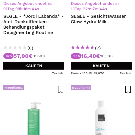
Dieses Angebot endet in:
Dieses Angebot endet in:
01
Tag
09
h
:
16
m
:
44
s
13
Tag
22
h
:
17
m
:
44
s
SEGLE - *Jordi Labanda* -
SEGLE - Gesichtswasser
Anti-Dunkelflecken-
Glow Hydra Milk
Behandlungspaket
Depigmenting Routine
(0)
(7)
57,90€
16,40€
91,80€
20,50€
-37%
-20%
KAUFEN
KAUFEN
Tax Inb.
Preis x 100 Ml: 13,67€
Tax Inb.
Maquifarma
Maquifarma