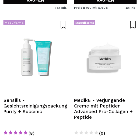
KAUFEN
KAUFEN
Tax Inb.
Preis x 100 Ml: 2,60€
Tax Inb.
Maquifarma
Maquifarma
Sensilis -
Medik8 - Verjüngende
Gesichtsreinigungspackung
Creme mit Peptiden
Purify + Succinic
Advanced Pro-Collagen +
Peptide
(8)
(0)