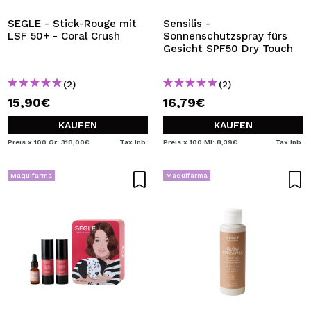
SEGLE - Stick-Rouge mit
Sensilis -
LSF 50+ - Coral Crush
Sonnenschutzspray fürs
Gesicht SPF50 Dry Touch
(2)
(2)
15,90€
16,79€
KAUFEN
KAUFEN
Preis x 100 Gr: 318,00€
Tax Inb.
Preis x 100 Ml: 8,39€
Tax Inb.
Maquifarma
Maquifarma