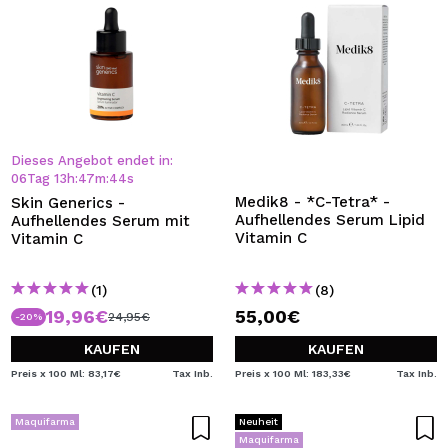
Dieses Angebot endet in:
06
Tag
13
h
:
47
m
:
44
s
Medik8 - *C-Tetra* -
Skin Generics -
Aufhellendes Serum Lipid
Aufhellendes Serum mit
Vitamin C
Vitamin C
(1)
(8)
19,96€
55,00€
24,95€
-20%
KAUFEN
KAUFEN
Preis x 100 Ml: 83,17€
Tax Inb.
Preis x 100 Ml: 183,33€
Tax Inb.
Maquifarma
Neuheit
Maquifarma