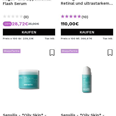
Retinal und ultrastarkem
Flash Serum
Vitamin A Crystal Retinal
10
(0)
(10)
28,72€
110,00€
35,90€
-20%
KAUFEN
KAUFEN
Preis x 100 Gr: 239,33€
Tax Inb.
Preis x 100 Ml: 366,67€
Tax Inb.
Maquifarma
Maquifarma
Sensilis - *Oily Skin* -
Sensilis - *Oily Skin* -