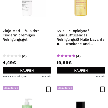
Ziaja Med - *Lipids* -
SVR – *Topialyse* –
Fioderm cremiges
Lipidauffüllendes
Reinigungsgel
Reinigungsöl Huile Lavante
1L – Trockene und
empfindliche Haut
(0)
(4)
4,49€
19,99€
KAUFEN
KAUFEN
Preis x 100 Ml: 1,12€
Tax Inb.
Tax Inb.
Maquifarma
Maquifarma