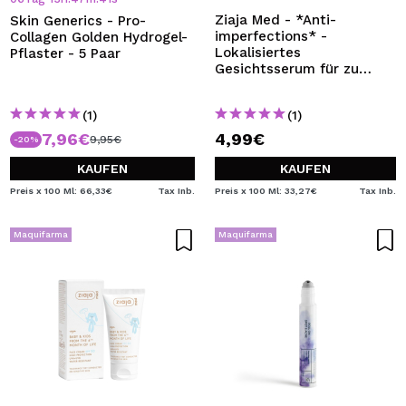
Ziaja Med - *Anti-
Skin Generics - Pro-
imperfections* -
Collagen Golden Hydrogel-
Lokalisiertes
Pflaster - 5 Paar
Gesichtsserum für zu
Akne neigende Haut
(1)
(1)
7,96€
4,99€
9,95€
-20%
KAUFEN
KAUFEN
Preis x 100 Ml: 66,33€
Tax Inb.
Preis x 100 Ml: 33,27€
Tax Inb.
Maquifarma
Maquifarma