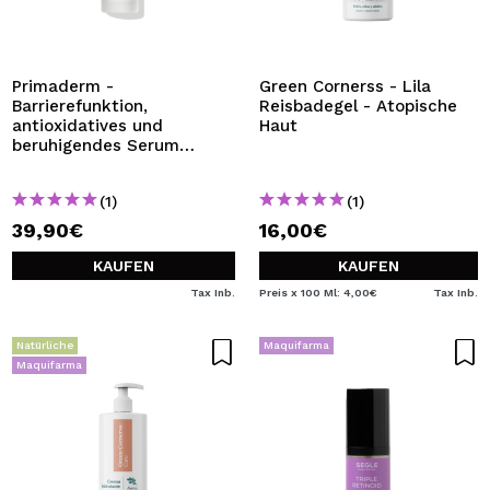
Primaderm -
Green Cornerss - Lila
Barrierefunktion,
Reisbadegel - Atopische
antioxidatives und
Haut
beruhigendes Serum
Biodefense Prebiotic
(1)
(1)
39,90€
16,00€
KAUFEN
KAUFEN
Tax Inb.
Preis x 100 Ml: 4,00€
Tax Inb.
Natürliche
Maquifarma
Maquifarma