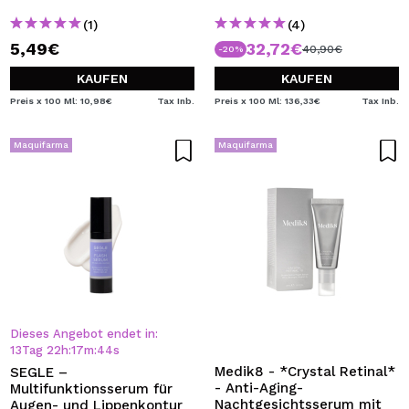
(1)
(4)
5,49€
32,72€
40,90€
-20%
KAUFEN
KAUFEN
Preis x 100 Ml: 10,98€
Tax Inb.
Preis x 100 Ml: 136,33€
Tax Inb.
Maquifarma
Maquifarma
Dieses Angebot endet in:
13
Tag
22
h
:
17
m
:
44
s
Medik8 - *Crystal Retinal*
SEGLE –
- Anti-Aging-
Multifunktionsserum für
Nachtgesichtsserum mit
Augen- und Lippenkontur