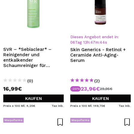
Dieses Angebot endet in:
06
Tag
13
h
:
47
m
:
44
s
SVR – *Sebiaclear* –
Skin Generics - Retinol +
Reinigender und
Ceramide Anti-Aging-
entkalkender
Serum
Schaumreiniger für
Gesicht und Körper –
Empfindliche Mischhaut
(0)
(2)
bis fettige Haut
16,99€
23,96€
29,95€
-20%
KAUFEN
KAUFEN
Preis x 100 Ml: 4,25€
Tax Inb.
Preis x 100 Ml: 149,75€
Tax Inb.
Maquifarma
Maquifarma