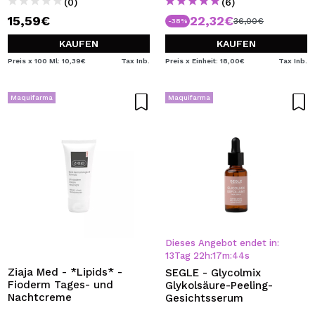
(0)
(6)
15,59€
22,32€
36,00€
-38%
KAUFEN
KAUFEN
Preis x 100 Ml: 10,39€
Tax Inb.
Preis x Einheit: 18,00€
Tax Inb.
Maquifarma
Maquifarma
Dieses Angebot endet in:
13
Tag
22
h
:
17
m
:
44
s
Ziaja Med - *Lipids* -
SEGLE - Glycolmix
Fioderm Tages- und
Glykolsäure-Peeling-
Nachtcreme
Gesichtsserum