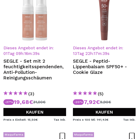
Dieses Angebot endet in:
Dieses Angebot endet in:
01
Tag
09
h
:
16
m
:
38
s
13
Tag
22
h
:
17
m
:
38
s
SEGLE - Set mit 2
SEGLE - Peptid-
feuchtigkeitsspendenden,
Lippenbalsam SPF50+ -
Anti-Pollution-
Cookie Glaze
Reinigungsschäumen
(3)
(5)
19,68€
7,92€
31,00€
9,90€
-37%
-20%
KAUFEN
KAUFEN
Preis x Einheit: 15,50€
Tax Inb.
Preis x 100 Ml: 141,43€
Tax Inb.
Maquifarma
Maquifarma