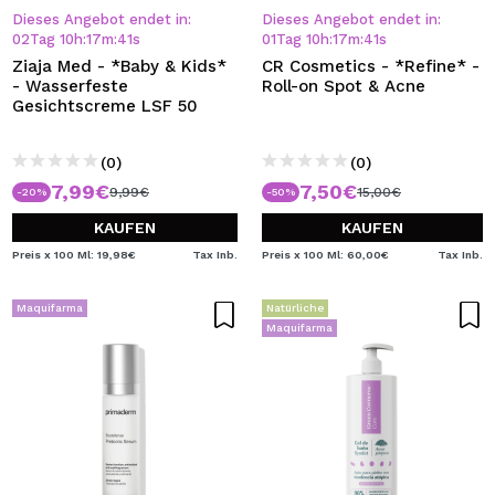
Dieses Angebot endet in:
Dieses Angebot endet in:
02
Tag
10
h
:
17
m
:
41
s
01
Tag
10
h
:
17
m
:
41
s
Ziaja Med - *Baby & Kids*
CR Cosmetics - *Refine* -
- Wasserfeste
Roll-on Spot & Acne
Gesichtscreme LSF 50
(0)
(0)
7,99€
7,50€
9,99€
15,00€
-20%
-50%
KAUFEN
KAUFEN
Preis x 100 Ml: 19,98€
Tax Inb.
Preis x 100 Ml: 60,00€
Tax Inb.
Maquifarma
Natürliche
Maquifarma