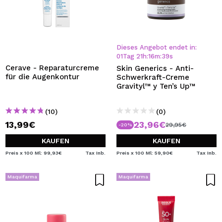
OFERTAS Y REBAJAS DE MAQUIFARMA
Rebajas
Todas las promos vigentes
Dieses Angebot endet in:
01
Tag
21
h
:
16
m
:
38
s
Cerave - Reparaturcreme
Skin Generics - Anti-
für die Augenkontur
Schwerkraft-Creme
Gravityl™ y Ten’s Up™
(10)
(0)
13,99€
23,96€
29,95€
-20%
KAUFEN
KAUFEN
Preis x 100 Ml: 99,93€
Tax Inb.
Preis x 100 Ml: 59,90€
Tax Inb.
Maquifarma
Maquifarma