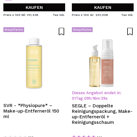
KAUFEN
KAUFEN
Preis x 100 Ml: 141,43€
Tax Inb.
Preis x 100 Gr: 201,00€
Tax Inb.
Maquifarma
Maquifarma
Dieses Angebot endet in:
01
Tag
09
h
:
16
m
:
38
s
SVR - *Physiopure* –
SEGLE – Doppelte
Make-up-Entferneröl 150
Reinigungspackung, Make-
ml
up-Entferneröl +
Reinigungsschaum