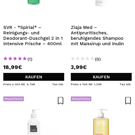
SVR - *Spirial* –
Ziaja Med –
Reinigungs- und
Antipruritisches,
Deodorant-Duschgel 2 in 1
beruhigendes Shampoo
intensive Frische – 400ml
mit Maissirup und Inulin
(1)
(0)
18,99€
3,99€
KAUFEN
KAUFEN
Preis x 100 Ml: 4,75€
Tax Inb.
Preis x 100 Ml: 1,33€
Tax Inb.
Maquifarma
Maquifarma