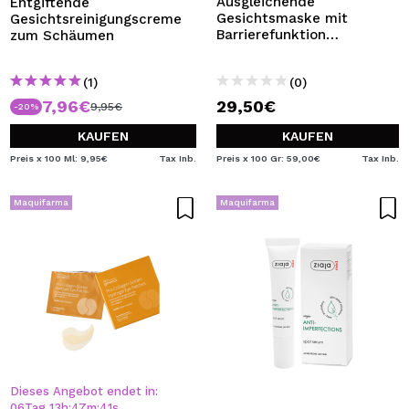
Ausgleichende
Entgiftende
Gesichtsmaske mit
Gesichtsreinigungscreme
Barrierefunktion
zum Schäumen
Biodefense Prebiotic
(1)
(0)
7,96€
29,50€
9,95€
-20%
KAUFEN
KAUFEN
Preis x 100 Ml: 9,95€
Tax Inb.
Preis x 100 Gr: 59,00€
Tax Inb.
Maquifarma
Maquifarma
Dieses Angebot endet in:
06
Tag
13
h
:
47
m
:
41
s