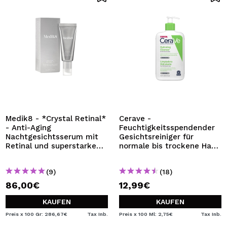
Medik8 - *Crystal Retinal*
Cerave -
- Anti-Aging
Feuchtigkeitsspendender
Nachtgesichtsserum mit
Gesichtsreiniger für
Retinal und superstarkem
normale bis trockene Haut
Vitamin A Crystal Retinal 6
- 473 ml
(9)
(18)
86,00€
12,99€
KAUFEN
KAUFEN
Preis x 100 Gr: 286,67€
Tax Inb.
Preis x 100 Ml: 2,75€
Tax Inb.