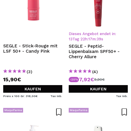
Dieses Angebot endet in:
13
Tag
22
h
:
17
m
:
38
s
SEGLE - Stick-Rouge mit
SEGLE - Peptid-
LSF 50+ - Candy Pink
Lippenbalsam SPF50+ -
Cherry Allure
(3)
(4)
15,90€
7,92€
9,90€
-20%
KAUFEN
KAUFEN
Preis x 100 Gr: 318,00€
Tax Inb.
Tax Inb.
Maquifarma
Maquifarma