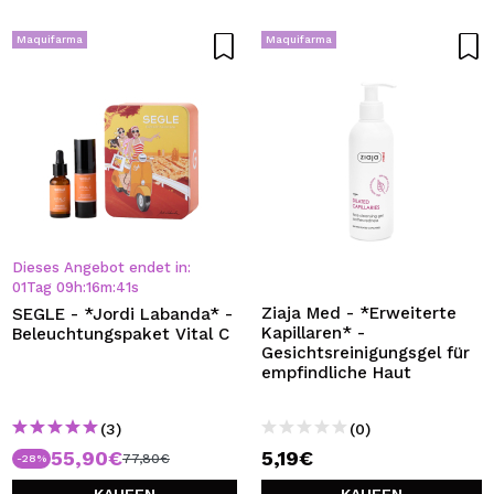
Maquifarma
Maquifarma
Dieses Angebot endet in:
01
Tag
09
h
:
16
m
:
41
s
Ziaja Med - *Erweiterte
SEGLE - *Jordi Labanda* -
Kapillaren* -
Beleuchtungspaket Vital C
Gesichtsreinigungsgel für
empfindliche Haut
(3)
(0)
55,90€
5,19€
77,80€
-28%