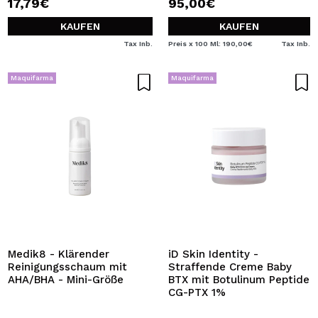
17,79€
95,00€
KAUFEN
KAUFEN
Tax Inb.
Preis x 100 Ml: 190,00€
Tax Inb.
Maquifarma
Maquifarma
Medik8 - Klärender
iD Skin Identity -
Reinigungsschaum mit
Straffende Creme Baby
AHA/BHA - Mini-Größe
BTX mit Botulinum Peptide
CG-PTX 1%