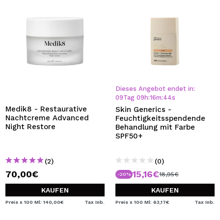
Dieses Angebot endet in:
09
Tag
09
h
:
16
m
:
44
s
Medik8 - Restaurative
Skin Generics -
Nachtcreme Advanced
Feuchtigkeitsspendende
Night Restore
Behandlung mit Farbe
SPF50+
(2)
(0)
70,00€
15,16€
18,95€
-20%
KAUFEN
KAUFEN
Preis x 100 Ml: 140,00€
Tax Inb.
Preis x 100 Ml: 63,17€
Tax Inb.