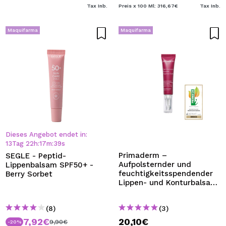
Tax Inb.
Preis x 100 Ml: 316,67€
Tax Inb.
Maquifarma
Maquifarma
Dieses Angebot endet in:
13
Tag
22
h
:
17
m
:
38
s
Primaderm –
SEGLE - Peptid-
Aufpolsternder und
Lippenbalsam SPF50+ -
feuchtigkeitsspendender
Berry Sorbet
Lippen- und Konturbalsam
Xpert Expression Booster
Peptide
(8)
(3)
7,92€
20,10€
9,90€
-20%