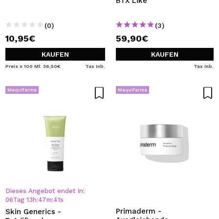
BTX Like
(0)
(3)
10,95€
59,90€
KAUFEN
KAUFEN
Preis x 100 Ml: 36,50€
Tax Inb.
Tax Inb.
Maquifarma
Maquifarma
Dieses Angebot endet in:
06
Tag
13
h
:
47
m
:
41
s
Primaderm -
Skin Generics -