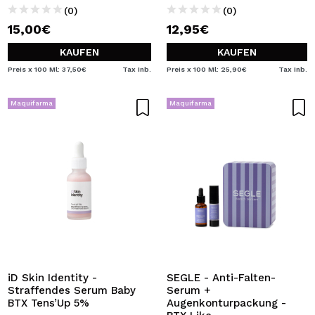
(0)
(0)
15,00€
12,95€
KAUFEN
KAUFEN
Preis x 100 Ml: 37,50€
Tax Inb.
Preis x 100 Ml: 25,90€
Tax Inb.
Maquifarma
Maquifarma
iD Skin Identity -
SEGLE - Anti-Falten-
Straffendes Serum Baby
Serum +
BTX Tens’Up 5%
Augenkonturpackung -