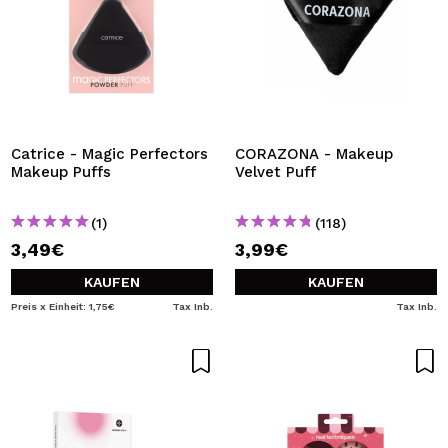
Catrice - Magic Perfectors
CORAZONA - Makeup
Makeup Puffs
Velvet Puff
(1)
(118)
3,49€
3,99€
KAUFEN
KAUFEN
Preis x Einheit: 1,75€
Tax Inb.
Tax Inb.