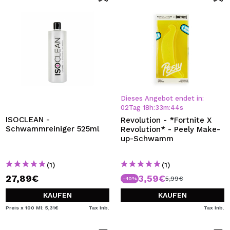
Dieses Angebot endet in:
02
Tag
18
h
:
33
m
:
44
s
ISOCLEAN -
Revolution - *Fortnite X
Schwammreiniger 525ml
Revolution* - Peely Make-
up-Schwamm
(1)
(1)
27,89€
3,59€
5,99€
-40%
KAUFEN
KAUFEN
Preis x 100 Ml: 5,31€
Tax Inb.
Tax Inb.