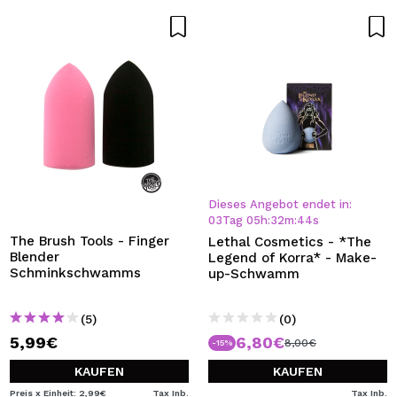
Dieses Angebot endet in:
03
Tag
05
h
:
32
m
:
44
s
The Brush Tools - Finger
Lethal Cosmetics - *The
Blender
Legend of Korra* - Make-
Schminkschwamms
up-Schwamm
(5)
(0)
5,99€
6,80€
8,00€
-15%
KAUFEN
KAUFEN
Preis x Einheit: 2,99€
Tax Inb.
Tax Inb.