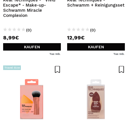
Real Techniques - *Vivid
Real Techniques -
Escape* - Make-up-
Schwamm + Reinigungsset
Schwamm Miracle
Complexion
(0)
(0)
8,99€
12,99€
KAUFEN
KAUFEN
Tax Inb.
Tax Inb.
Travel Size