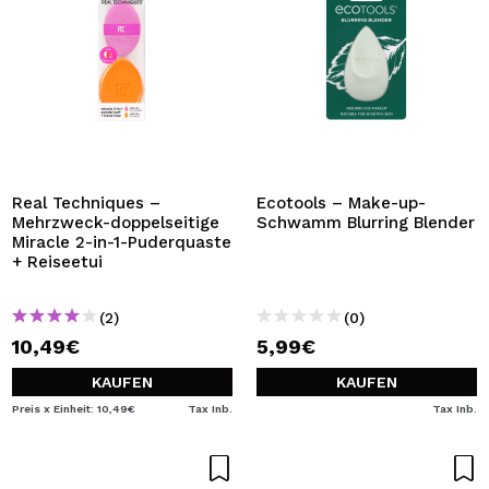
Real Techniques –
Ecotools – Make-up-
Mehrzweck-doppelseitige
Schwamm Blurring Blender
Miracle 2-in-1-Puderquaste
+ Reiseetui
(2)
(0)
10,49€
5,99€
KAUFEN
KAUFEN
Preis x Einheit: 10,49€
Tax Inb.
Tax Inb.