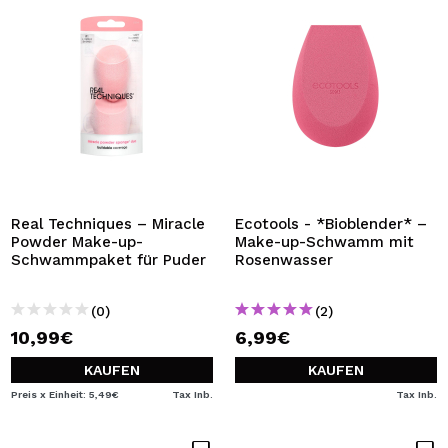
Real Techniques – Miracle
Ecotools - *Bioblender* –
Powder Make-up-
Make-up-Schwamm mit
Schwammpaket für Puder
Rosenwasser
(0)
(2)
10,99€
6,99€
KAUFEN
KAUFEN
Preis x Einheit: 5,49€
Tax Inb.
Tax Inb.