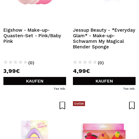
Eigshow - Make-up-
Jessup Beauty - *Everyday
Quasten-Set - Pink/Baby
Glam* - Make-up-
Pink
Schwamm My Magical
Blender Sponge
(0)
(0)
3,99€
4,99€
KAUFEN
KAUFEN
Tax Inb.
Tax Inb.
Outlet