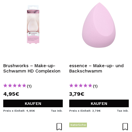
Brushworks – Make-up-
essence – Make-up- und
Schwamm HD Complexion
Backschwamm
(1)
(1)
4,95€
3,79€
KAUFEN
KAUFEN
Preis x Einheit: 4,95€
Tax Inb.
Preis x Einheit: 3,79€
Tax Inb.
Natürliche