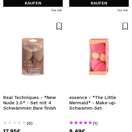
KAUFEN
KAUFEN
Tax Inb.
Tax Inb.
Real Techniques - *New
essence - *The Little
Nude 2.0* - Set mit 4
Mermaid* - Make-up-
Schwämmen Bare finish
Schwamm-Set
(0)
(1)
17,95€
8,49€