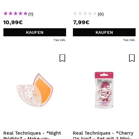
(1)
(0)
10,99€
7,99€
KAUFEN
KAUFEN
Tax Inb.
Tax Inb.
Real Techniques - *Night
Real Techniques - *Cherry
Brights* - Make-up-
On top* - Set mit 3 Mini-