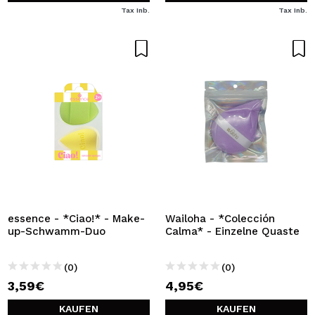
Tax Inb.
Tax Inb.
essence - *Ciao!* - Make-
Wailoha - *Colección
up-Schwamm-Duo
Calma* - Einzelne Quaste
(0)
(0)
3,59€
4,95€
KAUFEN
KAUFEN