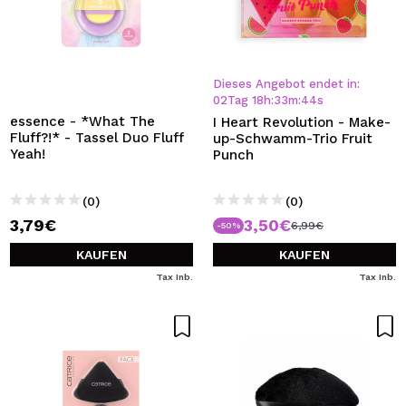
Dieses Angebot endet in:
02
Tag
18
h
:
33
m
:
42
s
essence - *What The
I Heart Revolution - Make-
Fluff?!* - Tassel Duo Fluff
up-Schwamm-Trio Fruit
Yeah!
Punch
(0)
(0)
3,79€
3,50€
6,99€
-50%
KAUFEN
KAUFEN
Tax Inb.
Tax Inb.