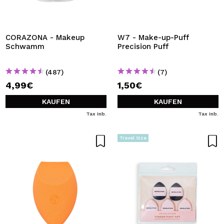
CORAZONA - Makeup
W7 - Make-up-Puff
Schwamm
Precision Puff
(487)
(7)
4,99€
1,50€
KAUFEN
KAUFEN
Tax Inb.
Tax Inb.
Travel Size