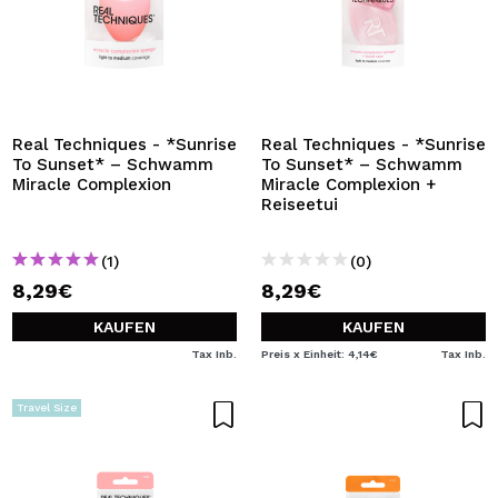
Real Techniques - *Sunrise
Real Techniques - *Sunrise
To Sunset* – Schwamm
To Sunset* – Schwamm
Miracle Complexion
Miracle Complexion +
Reiseetui
(1)
(0)
8,29€
8,29€
KAUFEN
KAUFEN
Tax Inb.
Preis x Einheit: 4,14€
Tax Inb.
Travel Size