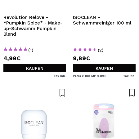
Revolution Relove -
ISOCLEAN –
*Pumpkin Spice* - Make-
Schwammreiniger 100 ml
up-Schwamm Pumpkin
Blend
(1)
(2)
4,99€
9,89€
KAUFEN
KAUFEN
Tax Inb.
Preis x 100 Ml: 9,89€
Tax Inb.