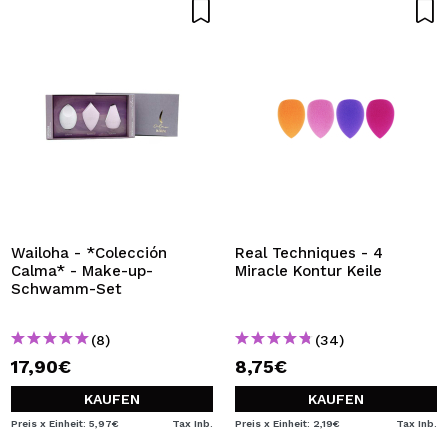
Wailoha - *Colección
Real Techniques - 4
Calma* - Make-up-
Miracle Kontur Keile
Schwamm-Set
(8)
(34)
17,90€
8,75€
KAUFEN
KAUFEN
Preis x Einheit: 5,97€
Tax Inb.
Preis x Einheit: 2,19€
Tax Inb.