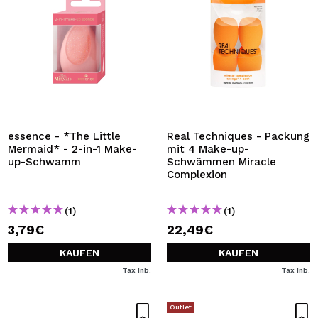
essence - *The Little
Real Techniques - Packung
Mermaid* - 2-in-1 Make-
mit 4 Make-up-
up-Schwamm
Schwämmen Miracle
Complexion
(1)
(1)
3,79€
22,49€
KAUFEN
KAUFEN
Tax Inb.
Tax Inb.
Outlet