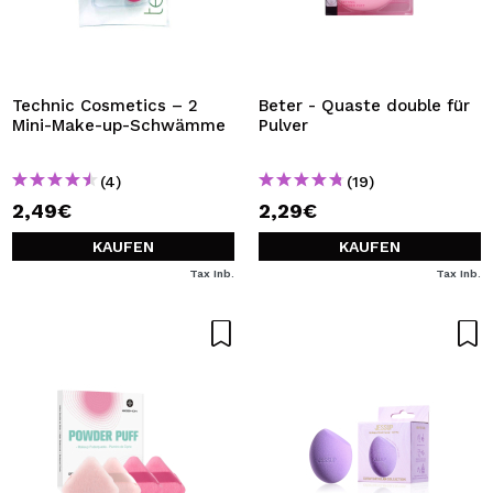
Technic Cosmetics – 2
Beter - Quaste double für
Mini-Make-up-Schwämme
Pulver
(4)
(19)
2,49€
2,29€
KAUFEN
KAUFEN
Tax Inb.
Tax Inb.