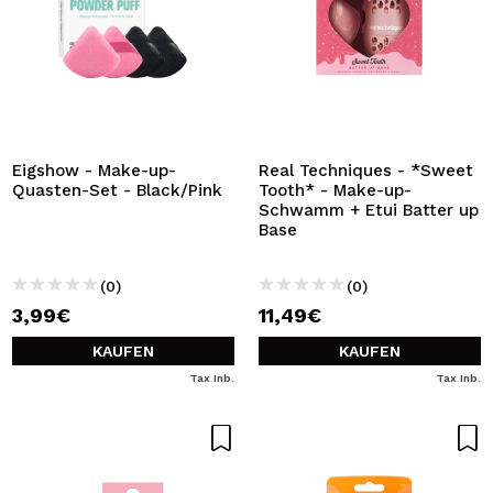
Eigshow - Make-up-
Real Techniques - *Sweet
Quasten-Set - Black/Pink
Tooth* - Make-up-
Schwamm + Etui Batter up
Base
(0)
(0)
3,99€
11,49€
KAUFEN
KAUFEN
Tax Inb.
Tax Inb.