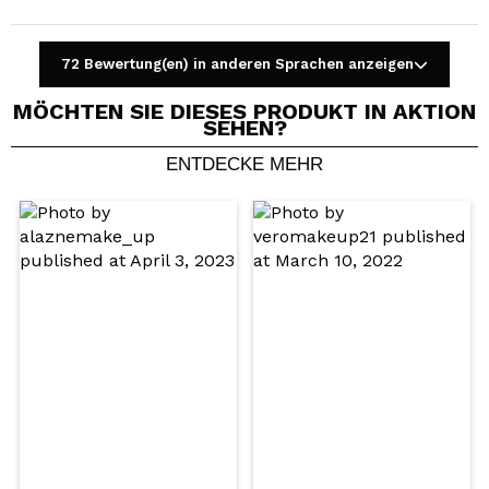
72 Bewertung(en) in anderen Sprachen anzeigen
MÖCHTEN SIE DIESES PRODUKT IN AKTION
SEHEN?
ENTDECKE MEHR
Ein Video oder Foto teilen
Dein Video könnte das erste sein. Stell es dir vor...
Würden Sie diesen Kauf empfehlen?
Ja
Nein
5/5
SENDEN