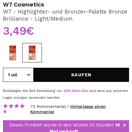
ICH MÖCHTE MICH
W7 Cosmetics
REGISTRIEREN
W7 - Highlighter- und Bronzer-Palette Bronze
Brilliance - Light/Medium
Durch die Erstellung eines Kontos bei Maquillalia.de
können Sie Ihre Einkäufe schnell tätigen, den Status Ihrer
3,49€
Bestellungen überprüfen und Ihre bisherigen Vorgänge
einsehen.
BENUTZERKONTO ERSTELLEN
KAUFEN
Bestätigen Sie Ihre Bestellung vor
22
h
:
55
m
:
20
s
und wird aus unserem
Lager
morgen
versendet werden
72 Kommentar(e) /
Hinterlasse einen
Kommentar
Dieses Produkt wurde in den letzten 24 Stunden
15
Mal verkauft
.