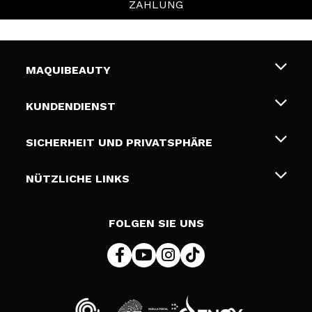
ZAHLUNG
MAQUIBEAUTY
Über uns
KUNDENDIENST
Beschäftigung
Liefer- und Versandkosten
SICHERHEIT UND PRIVATSPHÄRE
Geschenkkarten
Widerruf / Rücksendungen
Bedingungen und Datenschutz
NÜTZLICHE LINKS
Zahlung
Datenschutzrichtlinie
Kontakt
Cookies Policy
FOLGEN SIE UNS
Online Streitschlichtung (ODR)