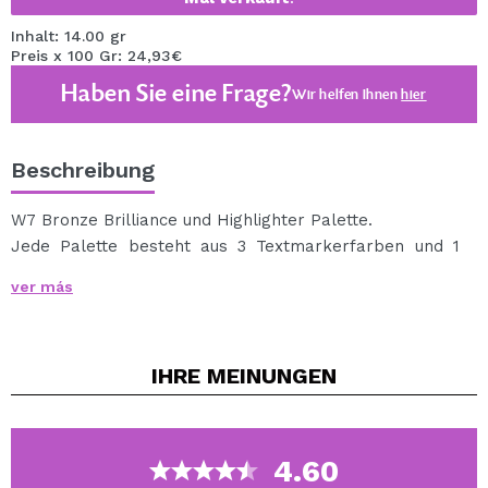
Inhalt: 14.00 gr
Preis x 100 Gr: 24,93€
Haben Sie eine Frage?
Wir helfen Ihnen
hier
Beschreibung
W7 Bronze Brilliance und Highlighter Palette.
Jede Palette besteht aus 3 Textmarkerfarben und 1
matten Bronzer-Farbtönen.
ver más
Erleuchten Sie Ihr Gesicht mit den verschiedenen
Farben des Textmarkers.
Formen und definieren mit seinem matten Bronzer.
IHRE
MEINUNGEN
Ideal für helle bis mittlere Haut.
4.60