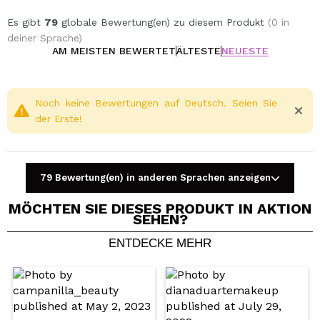
Es gibt
79
globale Bewertung(en) zu diesem Produkt
(0 in
deiner Sprache)
AM MEISTEN BEWERTET
ÄLTESTE
NEUESTE
Noch keine Bewertungen auf Deutsch. Seien Sie
der Erste!
79 Bewertung(en) in anderen Sprachen anzeigen
MÖCHTEN SIE DIESES PRODUKT IN AKTION
SEHEN?
ENTDECKE MEHR
Ein Video oder Foto teilen
Dein Video könnte das erste sein. Stell es dir vor...
Würden Sie diesen Kauf empfehlen?
Ja
Nein