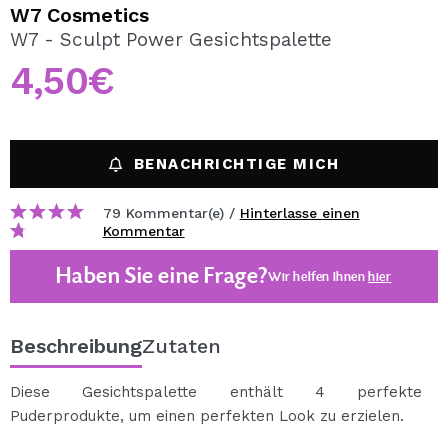
ICH MÖCHTE MICH
W7 Cosmetics
REGISTRIEREN
W7 - Sculpt Power Gesichtspalette
4,50€
Durch die Erstellung eines Kontos bei Maquillalia.de
können Sie Ihre Einkäufe schnell tätigen, den Status Ihrer
Bestellungen überprüfen und Ihre bisherigen Vorgänge
einsehen.
BENACHRICHTIGE MICH
BENUTZERKONTO ERSTELLEN
79 Kommentar(e) /
Hinterlasse einen
Kommentar
Haben Sie eine Frage?
Wir helfen Ihnen
hier
Beschreibung
Zutaten
Diese Gesichtspalette enthält 4 perfekte
Puderprodukte, um einen perfekten Look zu erzielen.
Es enthält einen Bronzer, zwei Blushes und einen