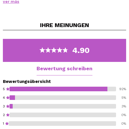
ver más
Illuminator.
Hergestellt aus langanhaltenden Pigmenten, ideal zum
Verblenden und Kreieren toller Looks.
IHRE
MEINUNGEN
Vegan.
4.90
Bewertung schreiben
Bewertungsübersicht
5
92%
4
5%
3
3%
2
0%
1
0%