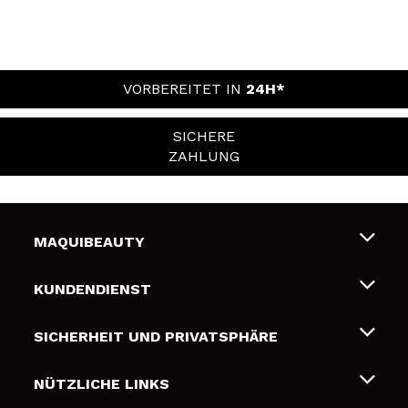
VORBEREITET IN
24H*
SICHERE
ZAHLUNG
MAQUIBEAUTY
Über uns
KUNDENDIENST
Beschäftigung
Liefer- und Versandkosten
SICHERHEIT UND PRIVATSPHÄRE
Geschenkkarten
Widerruf / Rücksendungen
Bedingungen und Datenschutz
NÜTZLICHE LINKS
Zahlung
Datenschutzrichtlinie