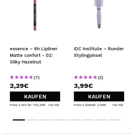
essence – 8h Lipliner
IDC Institute – Runder
Matte confort - 02:
Stylingpinsel
Silky Hazelnut
(7)
(2)
2,29€
3,99€
KAUFEN
KAUFEN
Preis x 100 Gr: 763,35€
Tax Inb.
Preis x Einheit: 3,99€
Tax Inb.