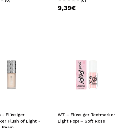
(0)
(0)
€
9,39€
 - Flüssiger
W7 – Flüssiger Textmarker
er Flush of Light -
Light Pop! – Soft Rose
al Beam