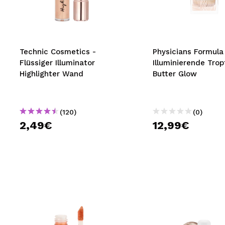
MAQUIFARMA
KOREA ZONE
TRAVEL SIZE
Technic Cosmetics -
Physicians Formula
Flüssiger Illuminator
Illuminierende Trop
NATURE
Highlighter Wand
Butter Glow
SPECIALS
(120)
(0)
OUTLET
2,49€
12,99€
SIE SIND ZURÜCKGEKEHRT!
BALD VERFÜGBAR
BLOG