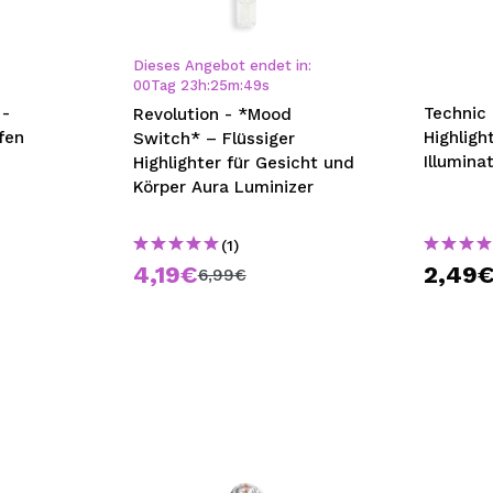
bisherigen Vorgänge ei
Dieses Angebot endet in:
00
Tag
23
h
:
25
m
:
48
s
BE
 -
Technic
Revolution - *Mood
fen
Highligh
Switch* – Flüssiger
Illumina
Highlighter für Gesicht und
Körper Aura Luminizer
(1)
4,19€
2,49
6,99€