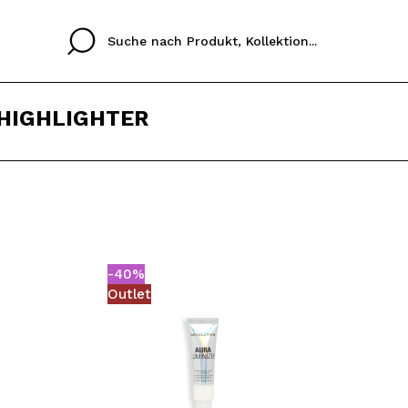
 HIGHLIGHTER
Cristina
Antonia
Ines
Ich habe hier kein K
SPRACHE
ez que
Buena experiencia
Muy bien
Spedizi
ICH M
ALEMAN
ESPAÑOL
eriencia
imballa
-40%
ajería.
elegan
REGIS
Outlet
colori sc
Durch die Erstellung e
Einkäufe schnell tätig