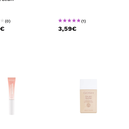
(0)
(1)
0€
3,59€