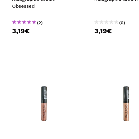
Obsessed
(2)
(0)
3,19€
3,19€