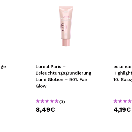
uge
Loreal Paris –
essence 
Beleuchtungsgrundierung
Highligh
Lumi Glotion – 901: Fair
10: Sassy
Glow
(3)
8,49€
4,19€