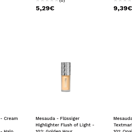
(0)
5,29€
9,39
 - Cream
Mesauda - Flüssiger
Mesauda
Highlighter Flush of Light -
Textmark
- Halo
102: Golden Hour
101: Op