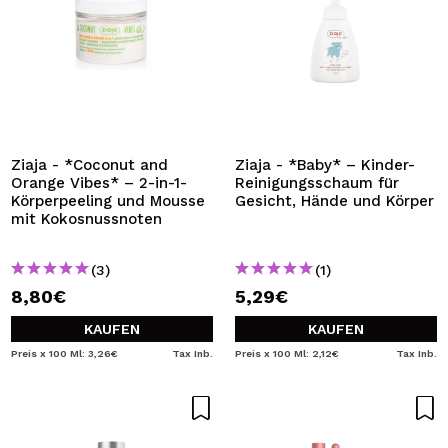
Ziaja - *Coconut and
Ziaja - *Baby* – Kinder-
Orange Vibes* – 2-in-1-
Reinigungsschaum für
Körperpeeling und Mousse
Gesicht, Hände und Körper
mit Kokosnussnoten
(3)
(1)
8,80€
5,29€
KAUFEN
KAUFEN
Preis x 100 Ml: 3,26€
Tax Inb.
Preis x 100 Ml: 2,12€
Tax Inb.