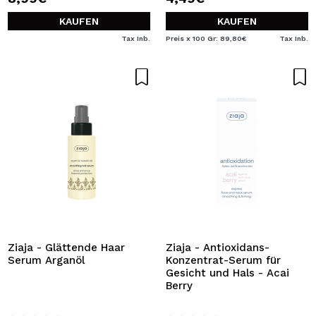
KAUFEN
KAUFEN
Tax Inb.
Preis x 100 Gr: 89,80€
Tax Inb.
Ziaja - Glättende Haar
Ziaja - Antioxidans-
Serum Arganöl
Konzentrat-Serum für
Gesicht und Hals - Acai
Berry