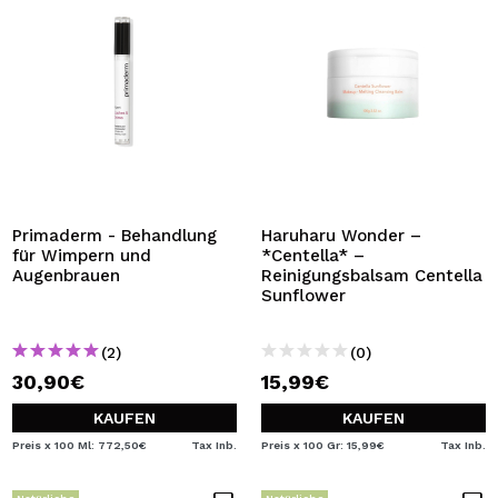
Primaderm - Behandlung
Haruharu Wonder –
für Wimpern und
*Centella* –
Augenbrauen
Reinigungsbalsam Centella
Sunflower
(2)
(0)
30,90€
15,99€
KAUFEN
KAUFEN
Preis x 100 Ml: 772,50€
Tax Inb.
Preis x 100 Gr: 15,99€
Tax Inb.