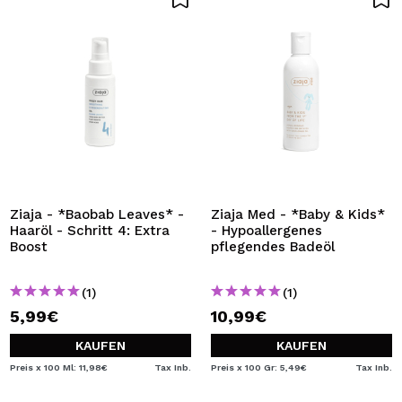
Ziaja - *Baobab Leaves* -
Ziaja Med - *Baby & Kids*
Haaröl - Schritt 4: Extra
- Hypoallergenes
Boost
pflegendes Badeöl
(1)
(1)
5,99€
10,99€
KAUFEN
KAUFEN
Preis x 100 Ml: 11,98€
Tax Inb.
Preis x 100 Gr: 5,49€
Tax Inb.