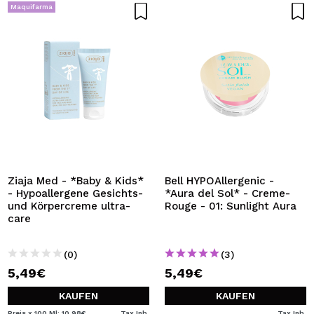
Maquifarma
Ziaja Med - *Baby & Kids*
Bell HYPOAllergenic -
- Hypoallergene Gesichts-
*Aura del Sol* - Creme-
und Körpercreme ultra-
Rouge - 01: Sunlight Aura
care
(0)
(3)
5,49€
5,49€
KAUFEN
KAUFEN
Preis x 100 Ml: 10,98€
Tax Inb.
Tax Inb.