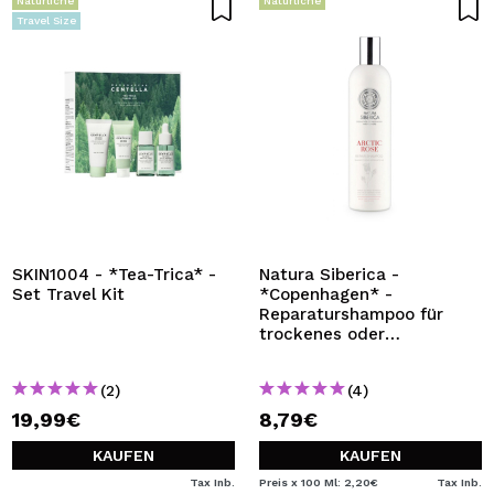
Natürliche
Natürliche
Travel Size
SKIN1004 - *Tea-Trica* -
Natura Siberica -
Set Travel Kit
*Copenhagen* -
Reparaturshampoo für
trockenes oder
strapaziertes Haar - Arctic
rose
(2)
(4)
19,99€
8,79€
KAUFEN
KAUFEN
Tax Inb.
Preis x 100 Ml: 2,20€
Tax Inb.