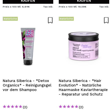
KAUFEN
KAUFEN
Preis x 100 Ml: 6,64€
Tax Inb.
Preis x 100 Ml: 19,58€
Tax Inb.
Natürliche
Natürliche
Natura Siberica - *Detox
Natura Siberica - *Hair
Organics* - Reinigungsgel
Evolution* - Natürliche
vor dem Shampoo
Haarmaske Kaviartherapie
- Reparatur und Schutz
(2)
(2)