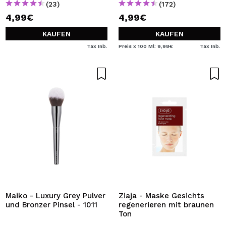
(23)
(172)
4,99€
4,99€
KAUFEN
KAUFEN
Tax Inb.
Preis x 100 Ml: 9,98€
Tax Inb.
Maiko - Luxury Grey Pulver
Ziaja - Maske Gesichts
und Bronzer Pinsel - 1011
regenerieren mit braunen
Ton