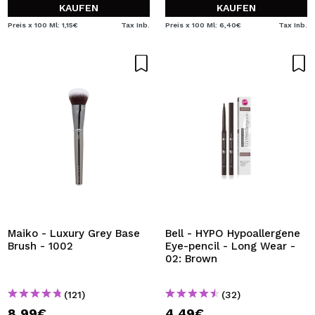
KAUFEN
KAUFEN
Preis x 100 Ml: 1,15€
Tax Inb.
Preis x 100 Ml: 6,40€
Tax Inb.
Maiko - Luxury Grey Base
Bell - HYPO Hypoallergene
Brush - 1002
Eye-pencil - Long Wear -
02: Brown
(121)
(32)
8,99€
4,49€