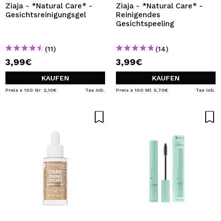
Ziaja - *Natural Care* -
Ziaja - *Natural Care* -
Gesichtsreinigungsgel
Reinigendes
Gesichtspeeling
(11)
(14)
3,99€
3,99€
KAUFEN
KAUFEN
Preis x 100 Gr: 2,10€
Tax Inb.
Preis x 100 Ml: 5,70€
Tax Inb.