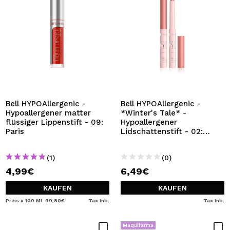
Bell HYPOAllergenic -
Bell HYPOAllergenic -
Hypoallergener matter
*Winter's Tale* -
flüssiger Lippenstift - 09:
Hypoallergener
Paris
Lidschattenstift - 02:
Marshmallow
(1)
(0)
4,99€
6,49€
KAUFEN
KAUFEN
Preis x 100 Ml: 99,80€
Tax Inb.
Tax Inb.
Maquifarma