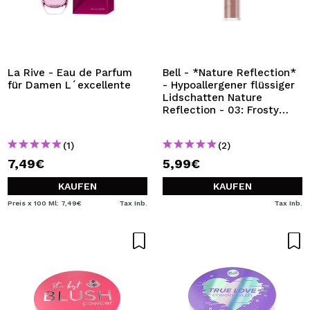
La Rive - Eau de Parfum
Bell - *Nature Reflection*
für Damen L´excellente
- Hypoallergener flüssiger
Lidschatten Nature
Reflection - 03: Frosty
Brown
(1)
(2)
7,49€
5,99€
KAUFEN
KAUFEN
Preis x 100 Ml: 7,49€
Tax Inb.
Tax Inb.