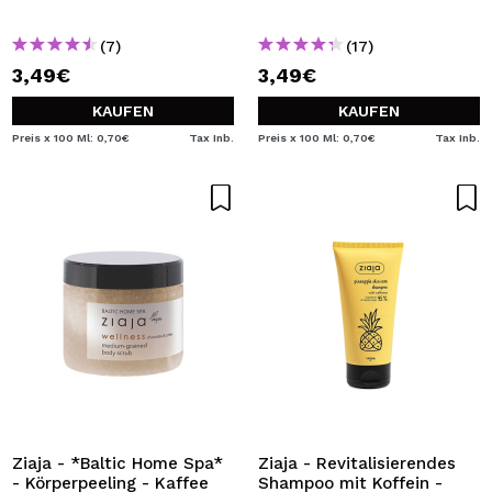
(7)
(17)
3,49€
3,49€
KAUFEN
KAUFEN
Preis x 100 Ml: 0,70€
Tax Inb.
Preis x 100 Ml: 0,70€
Tax Inb.
Ziaja - *Baltic Home Spa*
Ziaja - Revitalisierendes
- Körperpeeling - Kaffee
Shampoo mit Koffein -