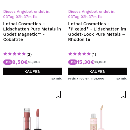
Dieses Angebot endet in:
Dieses Angebot endet in:
03
Tag
02
h
:
37
m
:
10
s
03
Tag
02
h
:
37
m
:
10
s
Lethal Cosmetics –
Lethal Cosmetics -
Lidschatten Pure Metals in
*Pixeled* - Lidschatten im
Godet Magnetic™ -
Godet-Look Pure Metals –
Cobaltite
Rhodonite
(2)
(1)
8,50€
15,30€
10,00€
18,00€
-15%
-15%
KAUFEN
KAUFEN
Tax Inb.
Preis x 100 Gr: 1.125,00€
Tax Inb.