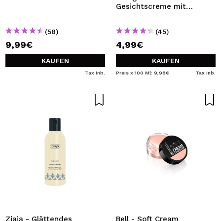
Gesichtscreme mit
Ziegenmilch
(58)
(45)
9,99€
4,99€
KAUFEN
KAUFEN
Tax Inb.
Preis x 100 Ml: 9,98€
Tax Inb.
Ziaja - Glättendes
Bell - Soft Cream