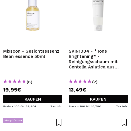
Mixsoon - Gesichtsessenz
SKIN1004 - *Tone
Bean essence 50ml
Brightening* -
Reinigungsschaum mit
Centella Asiatica aus
Madagaskar
(6)
(2)
19,95€
13,49€
KAUFEN
KAUFEN
Preis x 100 Gr: 39,90€
Tax Inb.
Preis x 100 Ml: 10,79€
Tax Inb.
Maquifarma