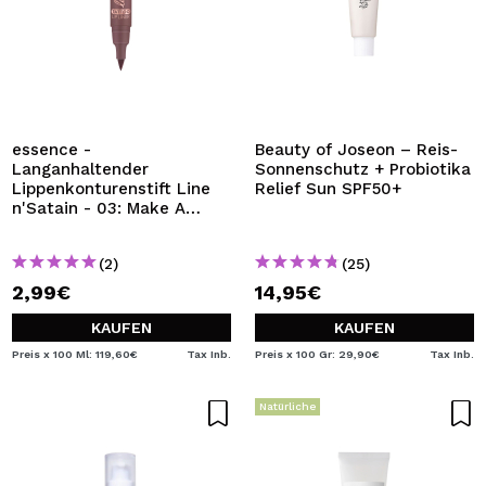
essence -
Beauty of Joseon – Reis-
Langanhaltender
Sonnenschutz + Probiotika
Lippenkonturenstift Line
Relief Sun SPF50+
n'Satain - 03: Make A
Mauve
(2)
(25)
2,99€
14,95€
KAUFEN
KAUFEN
Preis x 100 Ml: 119,60€
Tax Inb.
Preis x 100 Gr: 29,90€
Tax Inb.
Natürliche