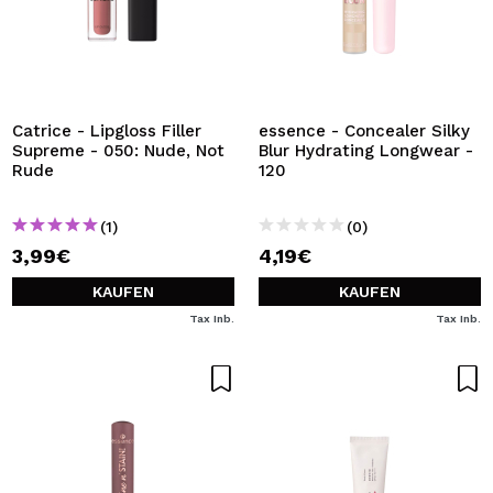
Catrice - Lipgloss Filler
essence - Concealer Silky
Supreme - 050: Nude, Not
Blur Hydrating Longwear -
Rude
120
(1)
(0)
3,99€
4,19€
KAUFEN
KAUFEN
Tax Inb.
Tax Inb.