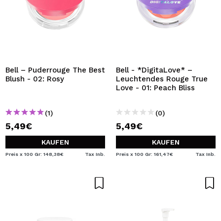
Bell – Puderrouge The Best
Bell - *DigitaLove* –
Blush - 02: Rosy
Leuchtendes Rouge True
Love - 01: Peach Bliss
(1)
(0)
5,49€
5,49€
KAUFEN
KAUFEN
Preis x 100 Gr: 148,38€
Tax Inb.
Preis x 100 Gr: 161,47€
Tax Inb.