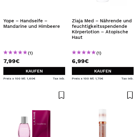
Yope – Handseife –
Ziaja Med – Nährende und
Mandarine und Himbeere
feuchtigkeitsspendende
Körperlotion – Atopische
Haut
(1)
(1)
7,99€
6,99€
KAUFEN
KAUFEN
Preis x 100 Ml: 1,60€
Tax Inb.
Preis x 100 Ml: 1,75€
Tax Inb.