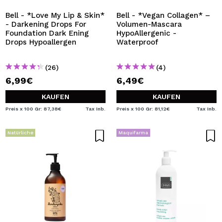
Bell - *Love My Lip & Skin*
Bell - *Vegan Collagen* –
- Darkening Drops For
Volumen-Mascara
Foundation Dark Ening
HypoAllergenic -
Drops Hypoallergen
Waterproof
(26)
(4)
6,99€
6,49€
KAUFEN
KAUFEN
Preis x 100 Gr: 87,38€
Tax Inb.
Preis x 100 Gr: 81,12€
Tax Inb.
Natürliche
Maquifarma