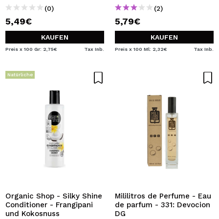
(0)
(2)
5,49€
5,79€
KAUFEN
KAUFEN
Preis x 100 Gr: 2,75€
Tax Inb.
Preis x 100 Ml: 2,32€
Tax Inb.
Natürliche
Organic Shop - Silky Shine
Mililitros de Perfume - Eau
Conditioner - Frangipani
de parfum - 331: Devocion
und Kokosnuss
DG