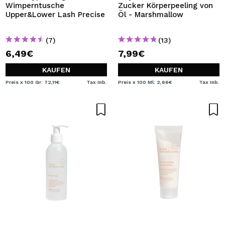
Wimperntusche
Zucker Körperpeeling von
Upper&Lower Lash Precise
Öl - Marshmallow
(7)
(13)
6,49€
7,99€
KAUFEN
KAUFEN
Preis x 100 Gr: 72,11€
Tax Inb.
Preis x 100 Ml: 2,66€
Tax Inb.