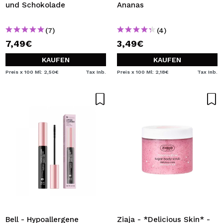
und Schokolade
Ananas
(7)
(4)
7,49€
3,49€
KAUFEN
KAUFEN
Preis x 100 Ml: 2,50€
Tax Inb.
Preis x 100 Ml: 2,18€
Tax Inb.
Bell - Hypoallergene
Ziaja - *Delicious Skin* -