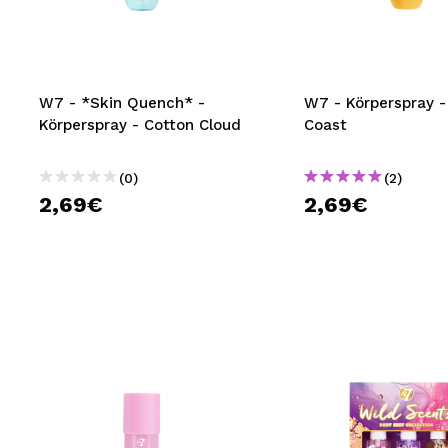
MAQUIFARMA
KOREA ZONE
TRAVEL SIZE
W7 - *Skin Quench* -
W7 - Körperspray -
Körperspray - Cotton Cloud
Coast
NATURE
(0)
(2)
2,69€
2,69€
SPECIALS
OUTLET
SIE SIND ZURÜCKGEKEHRT!
BALD VERFÜGBAR
BLOG