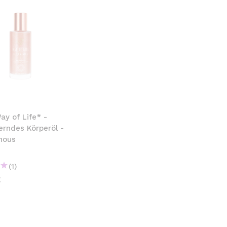
y of Life* -
rndes Körperöl -
nous
(1)
€