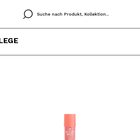
LEGE
Cristina
Antonia
Ines
Ich habe hier kein K
SPRACHE
ez que
Buena experiencia
Muy bien
Spedizi
ICH M
ALEMAN
ESPAÑOL
eriencia
imballa
ajería.
elegan
REGIS
colori sc
Durch die Erstellung e
Einkäufe schnell tätig