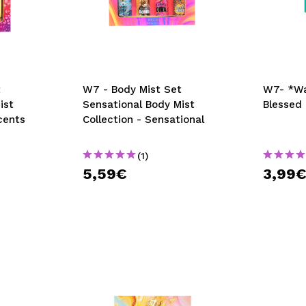
t
W7 - Body Mist Set
W7- *Wa
ist
Sensational Body Mist
Blessed 
cents
Collection - Sensational
(1)
5,59€
3,99