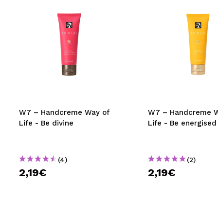
W7 – Handcreme Way of
W7 – Handcreme W
Life - Be divine
Life - Be energised
(4)
(2)
2,19€
2,19€