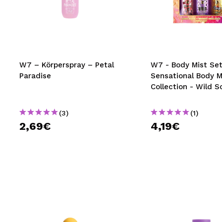
W7 – Körperspray – Petal
W7 - Body Mist Se
Paradise
Sensational Body M
Collection - Wild S
(3)
(1)
2,69€
4,19€