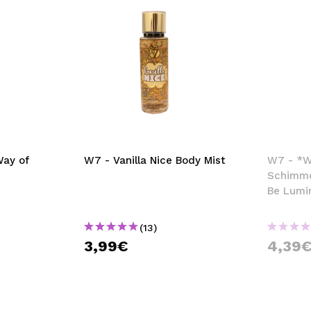
ay of
W7 - Vanilla Nice Body Mist
W7 - *Wa
Schimme
Be Lumi
(13)
3,99€
4,39