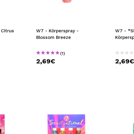
bisherigen Vorgänge ei
BE
 Citrus
W7 - Körperspray -
W7 - *S
Blossom Breeze
Körpers
(1)
2,69€
2,69