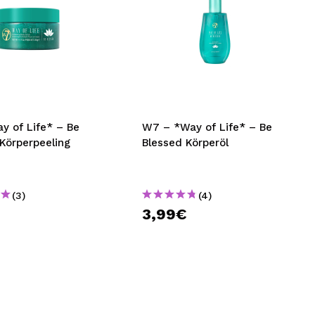
y of Life* – Be
W7 – *Way of Life* – Be
Körperpeeling
Blessed Körperöl
(3)
(4)
€
3,99€