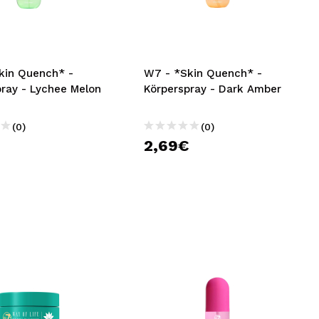
nsehen.
NUTZERKONTO ERSTELLEN
kin Quench* -
W7 - *Skin Quench* -
pray - Lychee Melon
Körperspray - Dark Amber
(0)
(0)
€
2,69€