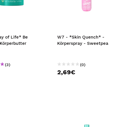
y of Life* Be
W7 - *Skin Quench* -
Körperbutter
Körperspray - Sweetpea
(3)
(0)
€
2,69€