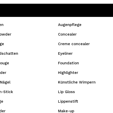
en
Augenpflege
owder
Concealer
ge
Creme concealer
idschatten
Eyeliner
Rouge
Foundation
der
Highlighter
 Nägel
Künstliche Wimpern
n-Stick
Lip Gloss
ge
Lippenstift
der
Make-up