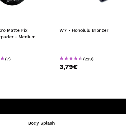
nsehen.
NUTZERKONTO ERSTELLEN
ro Matte Fix
W7 - Honolulu Bronzer
puder - Medium
(7)
(229)
€
3,79€
Body Splash