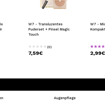
bisherigen Vorgänge ei
BE
W7 - Transluzentes
W7 - Mic
ir
Puderset + Pinsel Magic
Kompakt
Touch
(0)
7,59€
2,99
en
Augenpflege