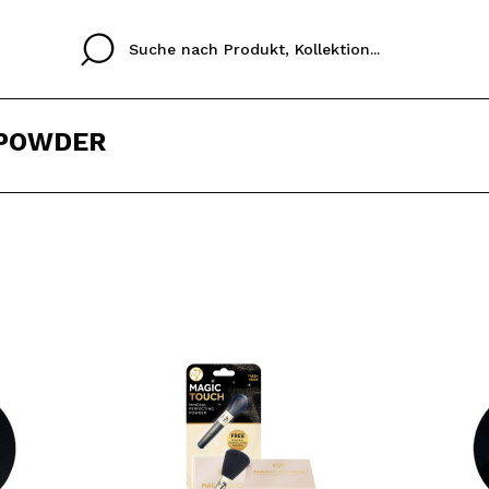
POWDER
Cristina
Antonia
Ines
Ich habe hier kein K
SPRACHE
ez que
Buena experiencia
Muy bien
Spedizi
ICH M
ALEMAN
ESPAÑOL
eriencia
imballa
ajería.
elegan
REGIS
colori sc
Durch die Erstellung e
Einkäufe schnell tätig