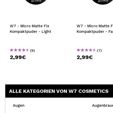
MAQUIFARMA
KOREA ZONE
TRAVEL SIZE
W7 - Micro Matte Fix
W7 - Micro Matte Fix
Kompaktpuder - Light
Kompaktpuder - Fa
NATURE
(9)
(7)
SPECIALS
2,99€
2,99€
OUTLET
SIE SIND ZURÜCKGEKEHRT!
BALD VERFÜGBAR
ALLE KATEGORIEN VON W7 COSMETICS
BLOG
Augen
Augenbrau