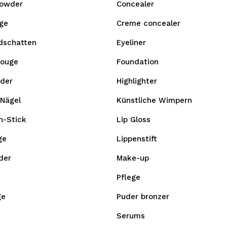
owder
Concealer
ge
Creme concealer
idschatten
Eyeliner
Rouge
Foundation
der
Highlighter
 Nägel
Künstliche Wimpern
n-Stick
Lip Gloss
ge
Lippenstift
der
Make-up
Pflege
ge
Puder bronzer
Serums