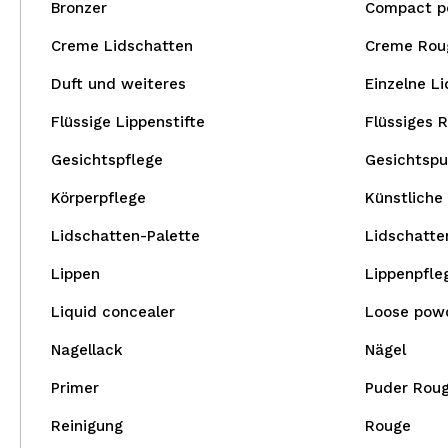
Bronzer
Compact p
Creme Lidschatten
Creme Rou
Duft und weiteres
Einzelne L
Flüssige Lippenstifte
Flüssiges 
Gesichtspflege
Gesichtspu
Körperpflege
Künstliche
Lidschatten-Palette
Lidschatte
Lippen
Lippenpfle
Liquid concealer
Loose pow
Nagellack
Nägel
Primer
Puder Rou
Reinigung
Rouge