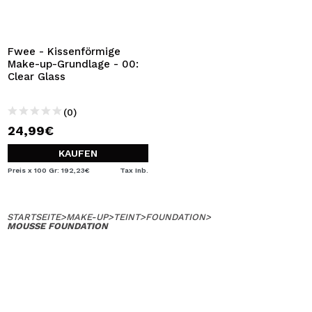
ICH MÖCHTE MICH
REGISTRIEREN
Durch die Erstellung eines Kontos bei Maquillalia.de
Fwee - Kissenförmige
können Sie Ihre Einkäufe schnell tätigen, den Status Ihrer
Make-up-Grundlage - 00:
Bestellungen überprüfen und Ihre bisherigen Vorgänge
Clear Glass
einsehen.
(0)
24,99€
BENUTZERKONTO ERSTELLEN
KAUFEN
Preis x 100 Gr: 192,23€
Tax Inb.
STARTSEITE
>
MAKE-UP
>
TEINT
>
FOUNDATION
>
MOUSSE FOUNDATION