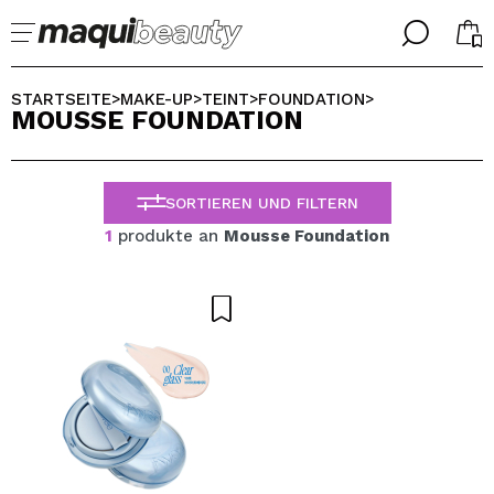
╳
╳
WÄHLE DEINE SPRACHE
STARTSEITE
MAKE-UP
TEINT
FOUNDATION
>
>
>
>
MOUSSE FOUNDATION
Ich bin bereits #maquilover, ich habe ein Konto
WILLKOMMEN!
ALEMAN
ESPAÑOL
SORTIEREN UND FILTERN
ENGLISH
FRANCES
1
produkte an
Mousse Foundation
ITALIANO
PORTUGUESE
Passwort vergessen?
Ich habe hier kein Konto