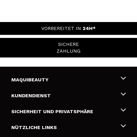
VORBEREITET IN
24H*
SICHERE
ZAHLUNG
MAQUIBEAUTY
Über uns
KUNDENDIENST
Beschäftigung
Liefer- und Versandkosten
SICHERHEIT UND PRIVATSPHÄRE
Geschenkkarten
Widerruf / Rücksendungen
Bedingungen und Datenschutz
NÜTZLICHE LINKS
Zahlung
Datenschutzrichtlinie
Kontakt