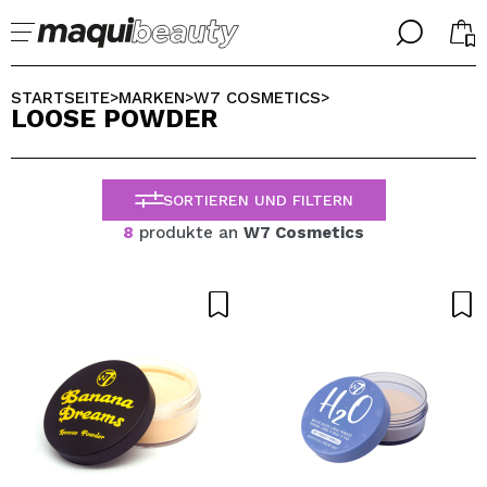
╳
╳
WÄHLE DEINE SPRACHE
STARTSEITE
MARKEN
W7 COSMETICS
>
>
>
LOOSE POWDER
Ich bin bereits #maquilover, ich habe ein Konto
WILLKOMMEN!
ALEMAN
ESPAÑOL
SORTIEREN UND FILTERN
ENGLISH
FRANCES
8
produkte an
W7 Cosmetics
ITALIANO
PORTUGUESE
Passwort vergessen?
Ich habe hier kein Konto