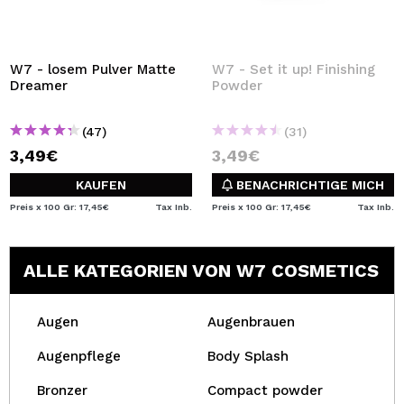
W7 - losem Pulver Matte
W7 - Set it up! Finishing
Dreamer
Powder
(47)
(31)
3,49€
3,49€
KAUFEN
BENACHRICHTIGE MICH
Preis x 100 Gr: 17,45€
Tax Inb.
Preis x 100 Gr: 17,45€
Tax Inb.
ALLE KATEGORIEN VON W7 COSMETICS
Augen
Augenbrauen
Augenpflege
Body Splash
Bronzer
Compact powder