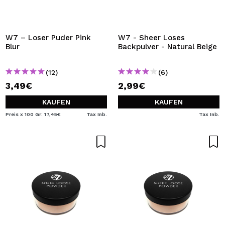
W7 – Loser Puder Pink
W7 - Sheer Loses
Blur
Backpulver - Natural Beige
(12)
(6)
3,49€
2,99€
KAUFEN
KAUFEN
Preis x 100 Gr: 17,45€
Tax Inb.
Tax Inb.