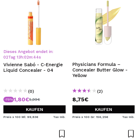
Dieses Angebot endet in:
02
Tag
13
h
:
02
m
:
44
s
Physicians Formula –
Vivienne Sabó - C-Energie
Concealer Butter Glow -
Liquid Concealer - 04
Yellow
(0)
(2)
1,80€
8,75€
5,99€
-70%
KAUFEN
KAUFEN
Preis x 100 Ml: 99,83€
Tax Inb.
Preis x 100 Gr: 156,25€
Tax Inb.