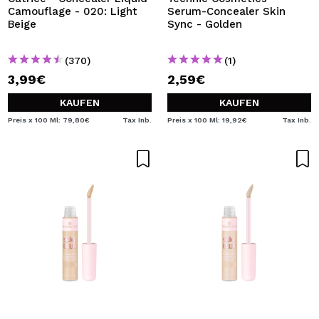
Camouflage - 020: Light
Serum-Concealer Skin
Beige
Sync - Golden
(370)
(1)
3,99€
2,59€
KAUFEN
KAUFEN
Preis x 100 Ml: 79,80€
Tax Inb.
Preis x 100 Ml: 19,92€
Tax Inb.