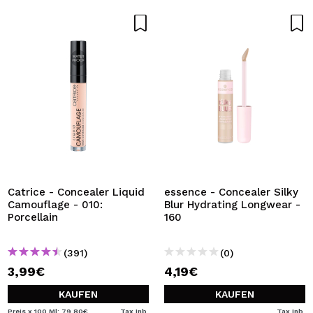
Catrice - Concealer Liquid
essence - Concealer Silky
Camouflage - 010:
Blur Hydrating Longwear -
Porcellain
160
(391)
(0)
3,99€
4,19€
KAUFEN
KAUFEN
Preis x 100 Ml: 79,80€
Tax Inb.
Tax Inb.