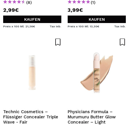
(8)
(1)
2,99€
3,99€
KAUFEN
KAUFEN
Preis x 100 Ml: 21,36€
Tax Inb.
Preis x 100 Ml: 13,30€
Tax Inb.
Technic Cosmetics –
Physicians Formula –
Flüssiger Concealer Triple
Murumuru Butter Glow
Wave - Fair
Concealer – Light