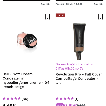
Tax Inb.
Preis x 100 Ml: 49,83€
Tax Inb.
Outlet
Dieses Angebot endet in:
01
Tag
01
h
:
02
m
:
47
s
Bell - Soft Cream
Revolution Pro - Full Cover
Concealer in
Camouflage Concealer -
hypoallergener creme - 04:
C12
Peach Beige
(86)
(1)
4,49€
0,65€
6,49€
-90%