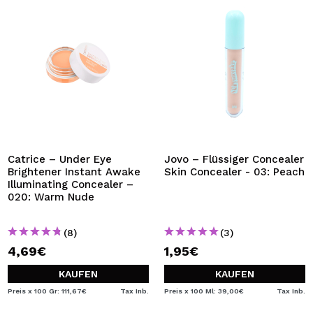
Catrice – Under Eye
Jovo – Flüssiger Concealer
Brightener Instant Awake
Skin Concealer - 03: Peach
Illuminating Concealer –
020: Warm Nude
(8)
(3)
4,69€
1,95€
KAUFEN
KAUFEN
Preis x 100 Gr: 111,67€
Tax Inb.
Preis x 100 Ml: 39,00€
Tax Inb.