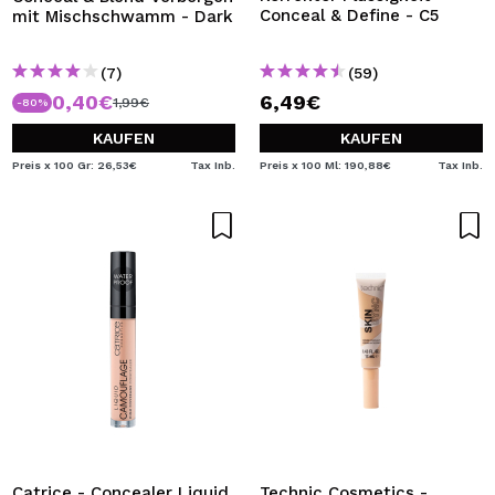
Conceal & Define - C5
mit Mischschwamm - Dark
(7)
(59)
0,40€
6,49€
1,99€
-80%
KAUFEN
KAUFEN
Preis x 100 Gr: 26,53€
Tax Inb.
Preis x 100 Ml: 190,88€
Tax Inb.
Catrice - Concealer Liquid
Technic Cosmetics -