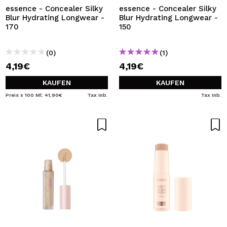
essence - Concealer Silky
essence - Concealer Silky
Blur Hydrating Longwear -
Blur Hydrating Longwear -
170
150
(0)
(1)
4,19€
4,19€
KAUFEN
KAUFEN
Preis x 100 Ml: 41,90€
Tax Inb.
Tax Inb.