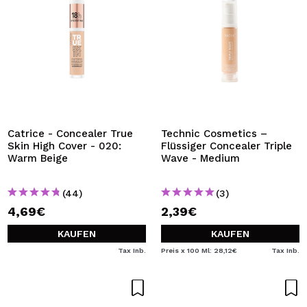
Catrice - Concealer True
Technic Cosmetics –
Skin High Cover - 020:
Flüssiger Concealer Triple
Warm Beige
Wave - Medium
(44)
(3)
4,69€
2,39€
KAUFEN
KAUFEN
Tax Inb.
Preis x 100 Ml: 28,12€
Tax Inb.