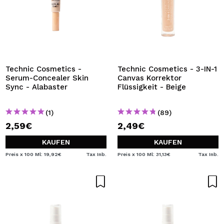
Technic Cosmetics -
Technic Cosmetics - 3-IN-1
Serum-Concealer Skin
Canvas Korrektor
Sync - Alabaster
Flüssigkeit - Beige
(1)
(89)
2,59€
2,49€
KAUFEN
KAUFEN
Preis x 100 Ml: 19,92€
Tax Inb.
Preis x 100 Ml: 31,13€
Tax Inb.