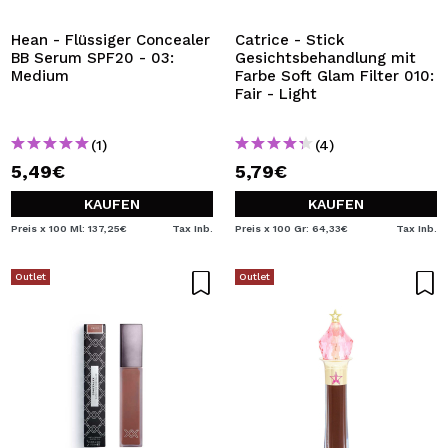
Hean - Flüssiger Concealer
Catrice - Stick
BB Serum SPF20 - 03:
Gesichtsbehandlung mit
Medium
Farbe Soft Glam Filter 010:
Fair - Light
(1)
(4)
5,49€
5,79€
KAUFEN
KAUFEN
Preis x 100 Ml: 137,25€
Tax Inb.
Preis x 100 Gr: 64,33€
Tax Inb.
Outlet
Outlet