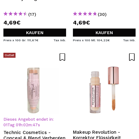
(17)
(30)
4,69€
4,69€
KAUFEN
KAUFEN
Preis x 100 Gr: 111,67€
Tax Inb.
Preis x 100 Ml: 104,22€
Tax Inb.
Outlet
Dieses Angebot endet in:
01
Tag
01
h
:
02
m
:
47
s
Makeup Revolution -
Technic Cosmetics -
Korrektor Flüssigkeit
Conceal & Blend Verbergen