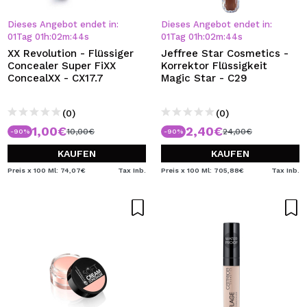
Dieses Angebot endet in:
Dieses Angebot endet in:
01
Tag
01
h
:
02
m
:
44
s
01
Tag
01
h
:
02
m
:
44
s
XX Revolution - Flüssiger
Jeffree Star Cosmetics -
Concealer Super FiXX
Korrektor Flüssigkeit
ConcealXX - CX17.7
Magic Star - C29
(0)
(0)
1,00€
2,40€
10,00€
24,00€
-90%
-90%
KAUFEN
KAUFEN
Preis x 100 Ml: 74,07€
Tax Inb.
Preis x 100 Ml: 705,88€
Tax Inb.