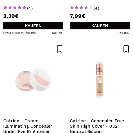
(4)
(4)
2,39€
7,99€
KAUFEN
KAUFEN
Preis x 100 Ml: 28,12€
Tax Inb.
Tax Inb.
Catrice - Cream
Catrice - Concealer True
Illuminating Concealer
Skin High Cover - 032:
Under Eye Brightener
Neutral Biscuit