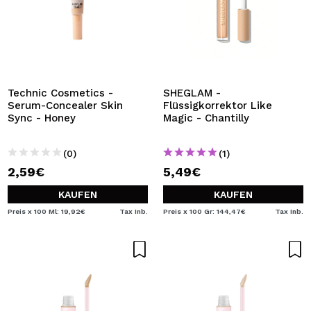
Technic Cosmetics -
SHEGLAM -
Serum-Concealer Skin
Flüssigkorrektor Like
Sync - Honey
Magic - Chantilly
(0)
(1)
2,59€
5,49€
KAUFEN
KAUFEN
Preis x 100 Ml: 19,92€
Tax Inb.
Preis x 100 Gr: 144,47€
Tax Inb.