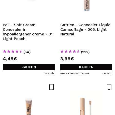
Bell - Soft Cream
Catrice - Concealer Liquid
Concealer in
Camouflage - 005: Light
hypoallergener creme - 01:
Natural
Light Peach
(54)
(222)
4,49€
3,99€
KAUFEN
KAUFEN
Tax Inb.
Preis x 100 Ml: 79,80€
Tax Inb.