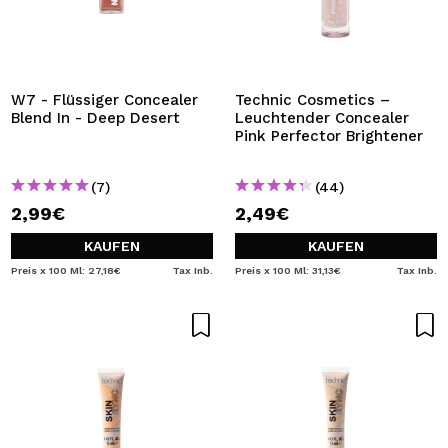
W7 - Flüssiger Concealer
Technic Cosmetics –
Blend In - Deep Desert
Leuchtender Concealer
Pink Perfector Brightener
(7)
(44)
2,99€
2,49€
KAUFEN
KAUFEN
Preis x 100 Ml: 27,18€
Tax Inb.
Preis x 100 Ml: 31,13€
Tax Inb.