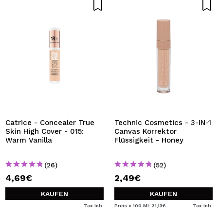
Catrice - Concealer True
Technic Cosmetics - 3-IN-1
Skin High Cover - 015:
Canvas Korrektor
Warm Vanilla
Flüssigkeit - Honey
(26)
(52)
4,69€
2,49€
KAUFEN
KAUFEN
Tax Inb.
Preis x 100 Ml: 31,13€
Tax Inb.