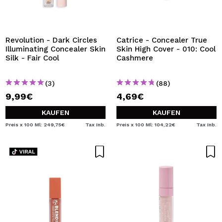
ICH MÖCHTE MICH
REGISTRIEREN
Durch die Erstellung eines Kontos bei Maquillalia.de
Revolution - Dark Circles
Catrice - Concealer True
können Sie Ihre Einkäufe schnell tätigen, den Status Ihrer
Illuminating Concealer Skin
Skin High Cover - 010: Cool
Bestellungen überprüfen und Ihre bisherigen Vorgänge
Silk - Fair Cool
Cashmere
einsehen.
(3)
(88)
9,99€
4,69€
BENUTZERKONTO ERSTELLEN
KAUFEN
KAUFEN
Preis x 100 Ml: 249,75€
Tax Inb.
Preis x 100 Ml: 104,22€
Tax Inb.