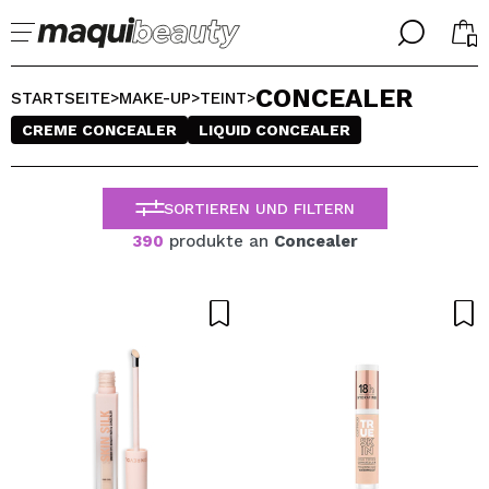
╳
╳
CONCEALER
WÄHLE DEINE SPRACHE
STARTSEITE
MAKE-UP
TEINT
>
>
>
Ich bin bereits #maquilover, ich habe ein Konto
CREME CONCEALER
LIQUID CONCEALER
WILLKOMMEN!
ALEMAN
ESPAÑOL
ENGLISH
SORTIEREN UND FILTERN
FRANCES
390
produkte an
Concealer
ITALIANO
PORTUGUESE
Passwort vergessen?
Ich habe hier kein Konto