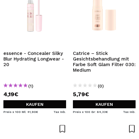
essence - Concealer Silky
Catrice – Stick
Blur Hydrating Longwear -
Gesichtsbehandlung mit
20
Farbe Soft Glam Filter 030:
Medium
(1)
(0)
4,19€
5,79€
KAUFEN
KAUFEN
Preis x 100 Ml: 41,90€
Tax Inb.
Preis x 100 Gr: 64,33€
Tax Inb.