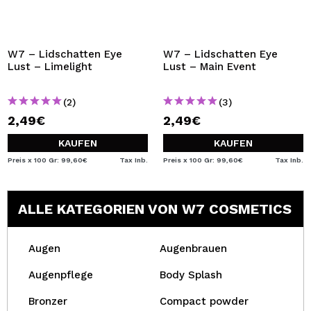
W7 – Lidschatten Eye
W7 – Lidschatten Eye
Lust – Limelight
Lust – Main Event
(2)
(3)
2,49€
2,49€
KAUFEN
KAUFEN
Preis x 100 Gr: 99,60€
Tax Inb.
Preis x 100 Gr: 99,60€
Tax Inb.
ALLE KATEGORIEN VON W7 COSMETICS
Augen
Augenbrauen
Augenpflege
Body Splash
Bronzer
Compact powder