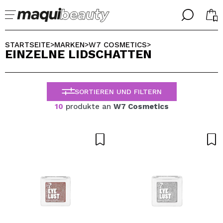
╳
╳
WÄHLE DEINE SPRACHE
STARTSEITE
MARKEN
W7 COSMETICS
>
>
>
EINZELNE LIDSCHATTEN
Ich bin bereits #maquilover, ich habe ein Konto
WILLKOMMEN!
ALEMAN
ESPAÑOL
SORTIEREN UND FILTERN
ENGLISH
FRANCES
10
produkte an
W7 Cosmetics
ITALIANO
PORTUGUESE
Passwort vergessen?
Ich habe hier kein Konto