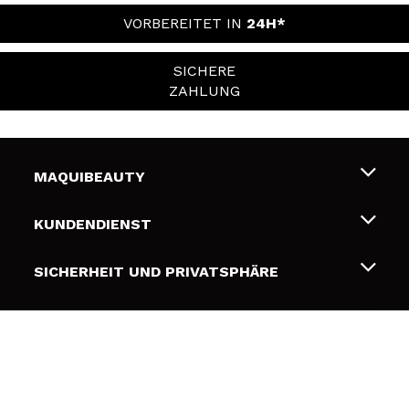
VORBEREITET IN
24H*
SICHERE
ZAHLUNG
MAQUIBEAUTY
Über uns
KUNDENDIENST
Beschäftigung
Liefer- und Versandkosten
SICHERHEIT UND PRIVATSPHÄRE
Geschenkkarten
Widerruf / Rücksendungen
Bedingungen und Datenschutz
NÜTZLICHE LINKS
Zahlung
Datenschutzrichtlinie
Kontakt
Cookies Policy
FOLGEN SIE UNS
Online Streitschlichtung (ODR)