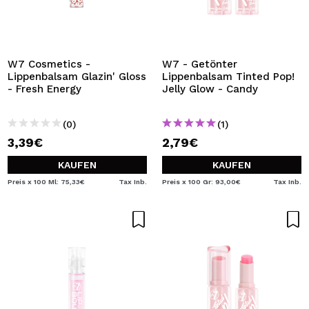
W7 Cosmetics -
W7 - Getönter
Lippenbalsam Glazin' Gloss
Lippenbalsam Tinted Pop!
- Fresh Energy
Jelly Glow - Candy
(0)
(1)
3,39€
2,79€
KAUFEN
KAUFEN
Preis x 100 Ml: 75,33€
Tax Inb.
Preis x 100 Gr: 93,00€
Tax Inb.