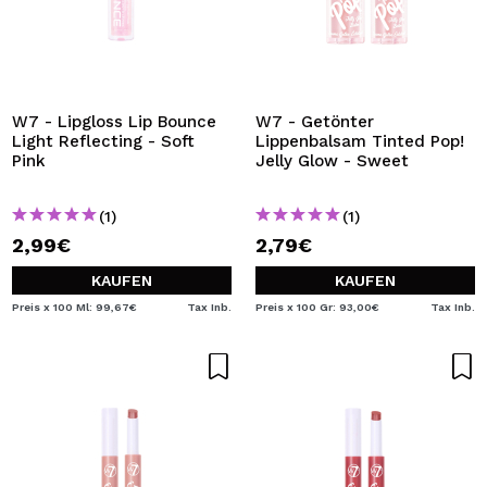
W7 - Lipgloss Lip Bounce
W7 - Getönter
Light Reflecting - Soft
Lippenbalsam Tinted Pop!
Pink
Jelly Glow - Sweet
(1)
(1)
2,99€
2,79€
KAUFEN
KAUFEN
Preis x 100 Ml: 99,67€
Tax Inb.
Preis x 100 Gr: 93,00€
Tax Inb.