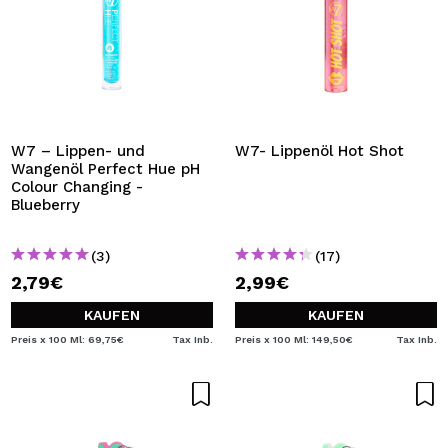
W7 – Lippen- und
W7- Lippenöl Hot Shot
Wangenöl Perfect Hue pH
Colour Changing -
Blueberry
(3)
(17)
2,79€
2,99€
KAUFEN
KAUFEN
Preis x 100 Ml: 69,75€
Tax Inb.
Preis x 100 Ml: 149,50€
Tax Inb.