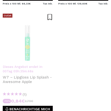
Preis x 100 Ml: 66,33€
Tax Inb.
Preis x 100 Ml: 139,60€
Tax Inb.
Outlet
Dieses Angebot endet in:
00
Tag
05
h
:
35
m
:
46
s
W7 – Lipgloss Lip Splash -
Awesome Apple
(1)
0,84€
2,79€
-70%
BENACHRICHTIGE MICH