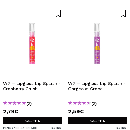
W7 – Lipgloss Lip Splash -
W7 – Lipgloss Lip Splash -
Cranberry Crush
Gorgeous Grape
(2)
(2)
2,79€
2,59€
KAUFEN
KAUFEN
Preis x 100 Gr: 139,50€
Tax Inb.
Tax Inb.