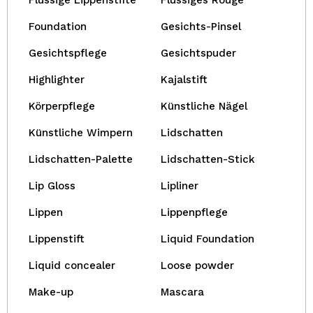
Flüssige Lippenstifte
Flüssiges Rouge
Foundation
Gesichts-Pinsel
Gesichtspflege
Gesichtspuder
Highlighter
Kajalstift
Körperpflege
Künstliche Nägel
Künstliche Wimpern
Lidschatten
Lidschatten-Palette
Lidschatten-Stick
Lip Gloss
Lipliner
Lippen
Lippenpflege
Lippenstift
Liquid Foundation
Liquid concealer
Loose powder
Make-up
Mascara