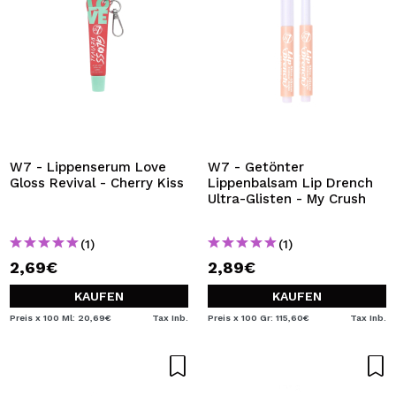
W7 - Lippenserum Love
W7 - Getönter
Gloss Revival - Cherry Kiss
Lippenbalsam Lip Drench
Ultra-Glisten - My Crush
(1)
(1)
2,69€
2,89€
KAUFEN
KAUFEN
Preis x 100 Ml: 20,69€
Tax Inb.
Preis x 100 Gr: 115,60€
Tax Inb.