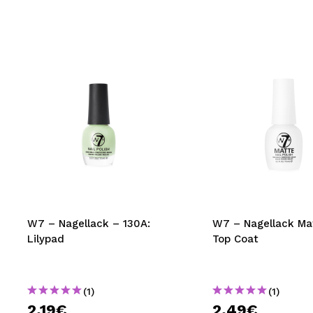
W7 – Nagellack – 130A:
W7 – Nagellack Ma
Lilypad
Top Coat
(1)
(1)
2,19€
2,49€