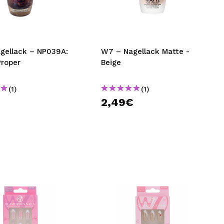
nsehen.
NUTZERKONTO ERSTELLEN
gellack – NP039A:
W7 – Nagellack Matte -
Proper
Beige
(1)
(1)
2,49€