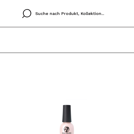
Cristina
Antonia
Ines
Ich habe hier kein K
SPRACHE
ez que
Buena experiencia
Muy bien
Spedizi
ICH M
ALEMAN
ESPAÑOL
eriencia
imballa
ajería.
elegan
REGIS
colori sc
Durch die Erstellung e
Einkäufe schnell tätig