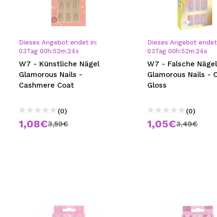
Dieses Angebot endet in:
Dieses Angebot endet 
03
Tag
00
h
:
52
m
:
23
s
03
Tag
00
h
:
52
m
:
23
s
W7 - Künstliche Nägel
W7 - Falsche Nägel
Glamorous Nails -
Glamorous Nails - 
Cashmere Coat
Gloss
(0)
(0)
1,08€
1,05€
3,59€
3,49€