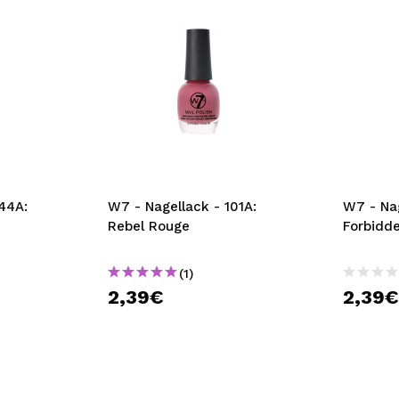
44A:
W7 - Nagellack - 101A:
W7 - Nag
Rebel Rouge
Forbidd
(1)
2,39€
2,39