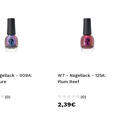
gellack - 009A:
W7 - Nagellack - 125A:
ure
Plum Reef
(0)
(0)
€
2,39€