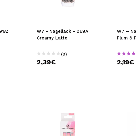
bisherigen Vorgänge ei
BE
91A:
W7 - Nagellack - 069A:
W7 – Na
Creamy Latte
Plum & 
(0)
2,39€
2,19€