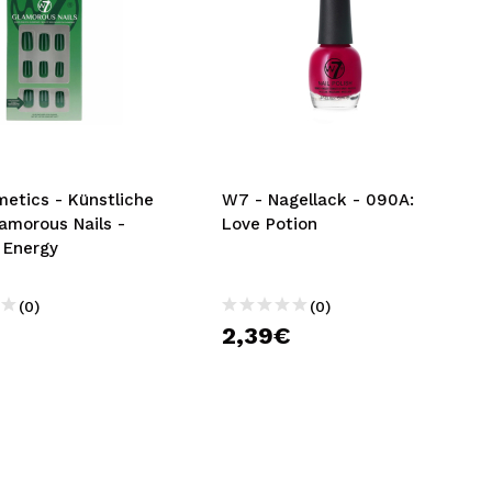
etics - Künstliche
W7 - Nagellack - 090A:
amorous Nails -
Love Potion
 Energy
(0)
(0)
2,39€