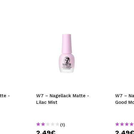
tte -
W7 – Nagellack Matte -
W7 – Na
Lilac Mist
Good M
(1)
2,49€
2,49