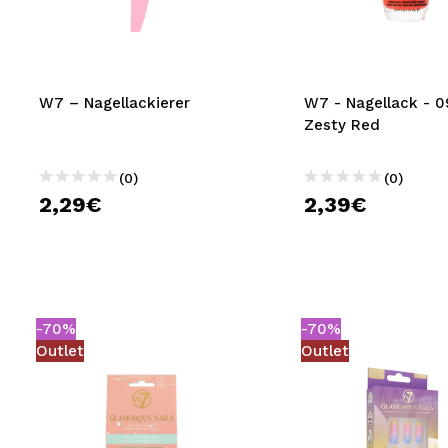
MAQUIFARMA
KOREA ZONE
TRAVEL SIZE
W7 – Nagellackierer
W7 - Nagellack - 0
Zesty Red
NATURE
(0)
(0)
2,29€
2,39€
SPECIALS
OUTLET
SIE SIND ZURÜCKGEKEHRT!
BALD VERFÜGBAR
-70%
-70%
Outlet
Outlet
BLOG