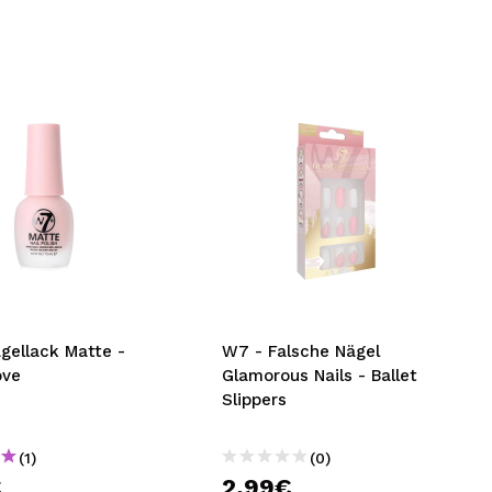
gellack Matte -
W7 - Falsche Nägel
ove
Glamorous Nails - Ballet
Slippers
(1)
(0)
€
2,99€