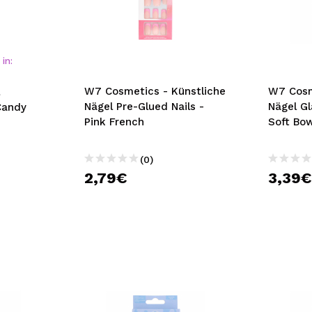
in:
W7 Cosmetics - Künstliche
W7 Cosm
Nägel Pre-Glued Nails -
Nägel Gl
Candy
Pink French
Soft Bo
(0)
2,79€
3,39