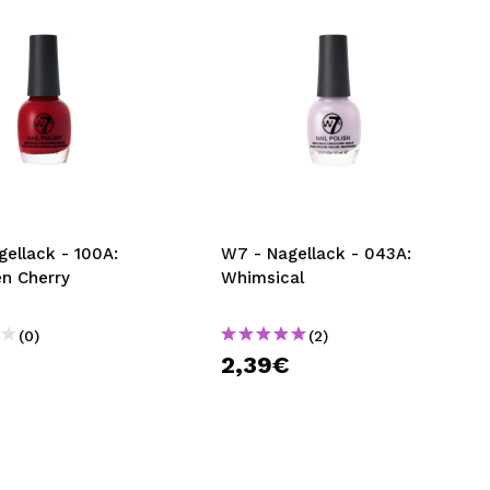
ellack - 100A:
W7 - Nagellack - 043A:
en Cherry
Whimsical
(0)
(2)
€
2,39€