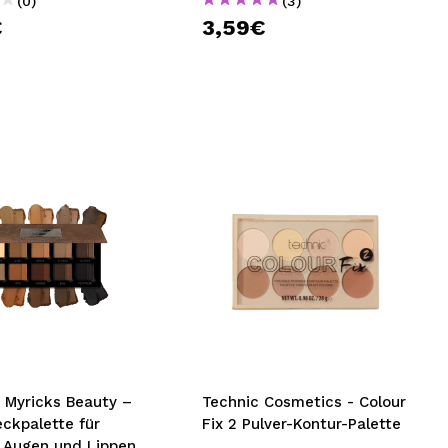
(0)
(3)
€
3,59€
 Myricks Beauty –
Technic Cosmetics - Colour
ckpalette für
Fix 2 Pulver-Kontur-Palette
, Augen und Lippen