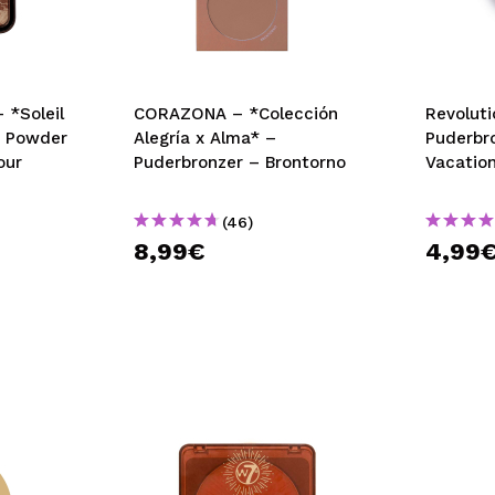
bisherigen Vorgänge ei
BE
 *Soleil
CORAZONA – *Colección
Revolut
ng Powder
Alegría x Alma* –
Puderbr
our
Puderbronzer – Brontorno
Vacatio
(46)
8,99€
4,99