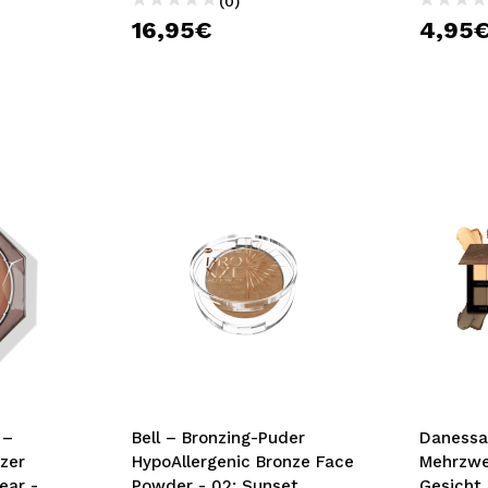
(0)
16,95€
4,95
 –
Bell – Bronzing-Puder
Danessa
zer
HypoAllergenic Bronze Face
Mehrzwe
ear -
Powder - 02: Sunset
Gesicht