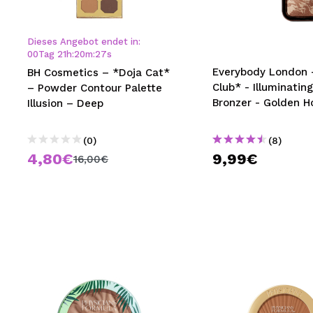
MAQUIFARMA
KOREA ZONE
Dieses Angebot endet in:
00
Tag
21
h
:
20
m
:
26
s
TRAVEL SIZE
Everybody London -
BH Cosmetics – *Doja Cat*
Club* - Illuminati
– Powder Contour Palette
NATURE
Bronzer - Golden H
Illusion – Deep
(0)
(8)
SPECIALS
4,80€
9,99€
16,00€
OUTLET
SIE SIND ZURÜCKGEKEHRT!
BALD VERFÜGBAR
BLOG