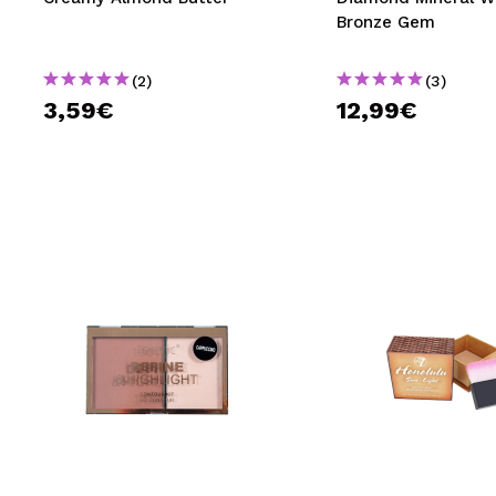
Bronze Gem
(2)
(3)
3,59€
12,99€