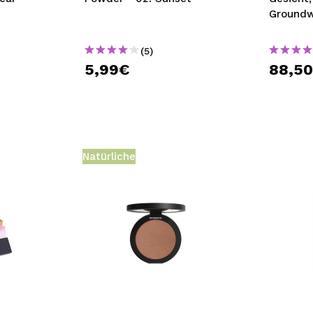
Groundw
Neutrals
(5)
5,99€
88,5
Natürliche