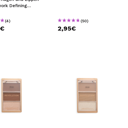
ork Defining
(4)
(50)
0€
2,95€