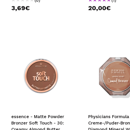
(0)
(1)
3,69€
20,00€
essence - Matte Powder
Physicians Formula
Bronzer Soft Touch - 30:
Creme-/Puder-Bron
Creamy Almond Butter
Diamond Mineral W