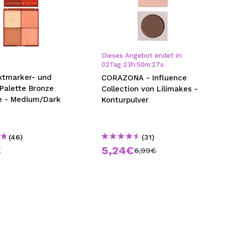
Dieses Angebot endet in:
02
Tag
23
h
:
50
m
:
26
s
xtmarker- und
CORAZONA - Influence
Palette Bronze
Collection von Lilimakes -
ce - Medium/Dark
Konturpulver
(46)
(31)
€
5,24€
6,99€