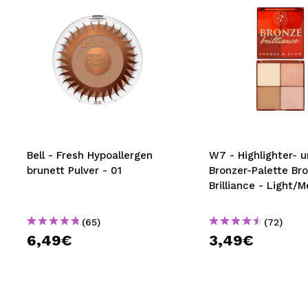
Bell - Fresh Hypoallergen
W7 - Highlighter- 
brunett Pulver - 01
Bronzer-Palette Br
Brilliance - Light/
(65)
(72)
6,49€
3,49€