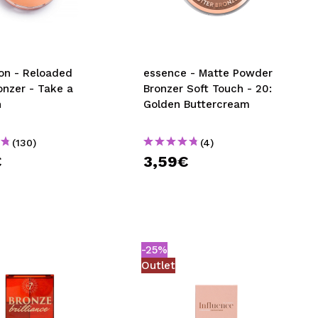
nsehen.
NUTZERKONTO ERSTELLEN
ion - Reloaded
essence - Matte Powder
onzer - Take a
Bronzer Soft Touch - 20:
n
Golden Buttercream
(130)
(4)
€
3,59€
-25%
Outlet