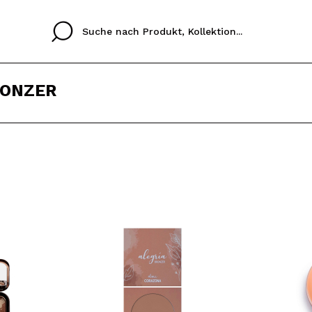
RONZER
Cristina
Antonia
Ines
Ich habe hier kein K
SPRACHE
ez que
Buena experiencia
Muy bien
Spedizi
ICH M
ALEMAN
ESPAÑOL
eriencia
imballa
ajería.
elegan
REGIS
colori sc
Durch die Erstellung e
Einkäufe schnell tätig