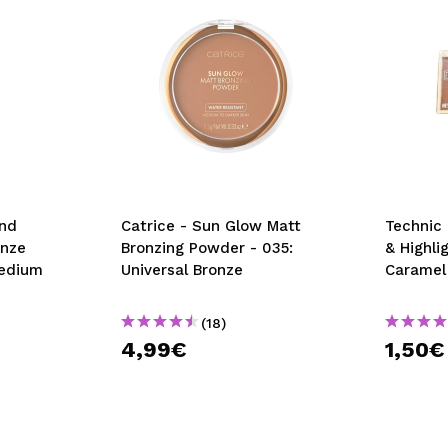
und
Catrice - Sun Glow Matt
Technic
onze
Bronzing Powder - 035:
& Highli
Medium
Universal Bronze
Caramel
(18)
4,99€
1,50€