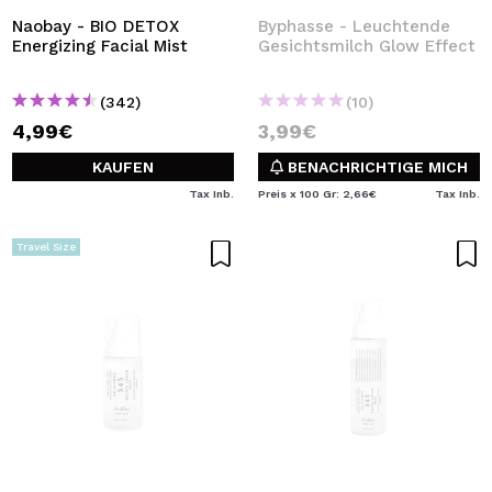
Naobay - BIO DETOX
Byphasse - Leuchtende
Energizing Facial Mist
Gesichtsmilch Glow Effect
(342)
(10)
4,99€
3,99€
KAUFEN
BENACHRICHTIGE MICH
Tax Inb.
Preis x 100 Gr: 2,66€
Tax Inb.
Travel Size