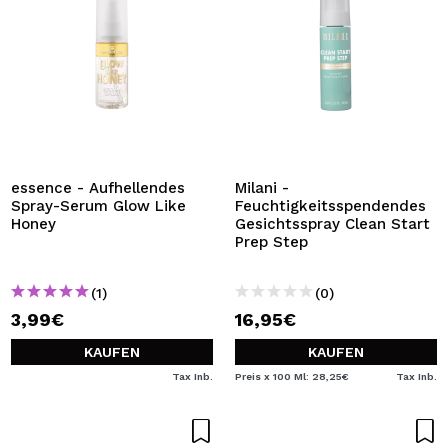
essence - Aufhellendes
Milani -
Spray-Serum Glow Like
Feuchtigkeitsspendendes
Honey
Gesichtsspray Clean Start
Prep Step
(1)
(0)
3,99€
16,95€
KAUFEN
KAUFEN
Tax Inb.
Preis x 100 Ml: 28,25€
Tax Inb.