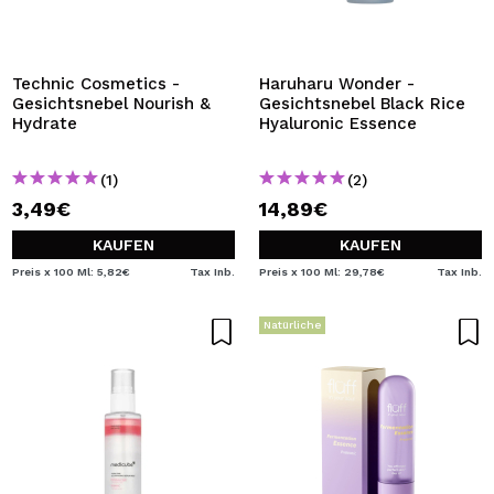
Technic Cosmetics -
Haruharu Wonder -
Gesichtsnebel Nourish &
Gesichtsnebel Black Rice
Hydrate
Hyaluronic Essence
(1)
(2)
3,49€
14,89€
KAUFEN
KAUFEN
Preis x 100 Ml: 5,82€
Tax Inb.
Preis x 100 Ml: 29,78€
Tax Inb.
Natürliche