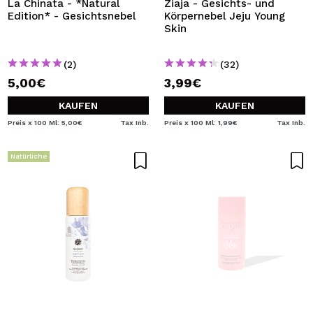
La Chinata - *Natural
Ziaja - Gesichts- und
Edition* - Gesichtsnebel
Körpernebel Jeju Young
Skin
(2)
(32)
5,00€
3,99€
KAUFEN
KAUFEN
Preis x 100 Ml: 5,00€
Tax Inb.
Preis x 100 Ml: 1,99€
Tax Inb.
Natürliche