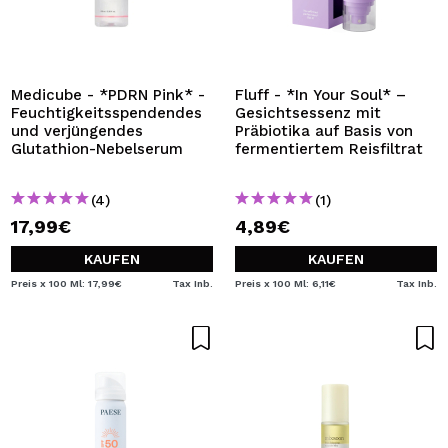
Medicube - *PDRN Pink* -
Fluff - *In Your Soul* –
Feuchtigkeitsspendendes
Gesichtsessenz mit
und verjüngendes
Präbiotika auf Basis von
Glutathion-Nebelserum
fermentiertem Reisfiltrat
(4)
(1)
17,99€
4,89€
KAUFEN
KAUFEN
Preis x 100 Ml: 17,99€
Tax Inb.
Preis x 100 Ml: 6,11€
Tax Inb.