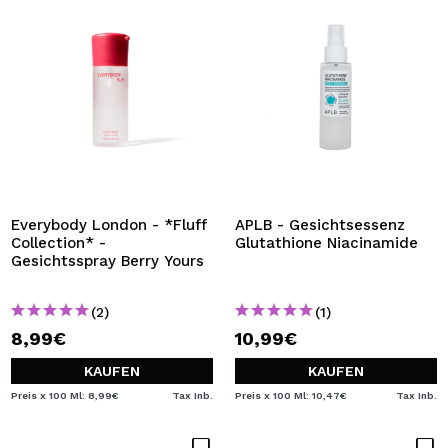
Everybody London - *Fluff
APLB - Gesichtsessenz
Collection* -
Glutathione Niacinamide
Gesichtsspray Berry Yours
(2)
(1)
8,99€
10,99€
KAUFEN
KAUFEN
Preis x 100 Ml: 8,99€
Tax Inb.
Preis x 100 Ml: 10,47€
Tax Inb.