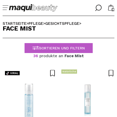
╳
╳
WÄHLE DEINE SPRACHE
STARTSEITE
PFLEGE
GESICHTSPFLEGE
>
>
>
FACE MIST
Ich bin bereits #maquilover, ich habe ein Konto
WILLKOMMEN!
ALEMAN
ESPAÑOL
SORTIEREN UND FILTERN
ENGLISH
FRANCES
36
produkte an
Face Mist
ITALIANO
PORTUGUESE
Passwort vergessen?
Natürliche
Ich habe hier kein Konto