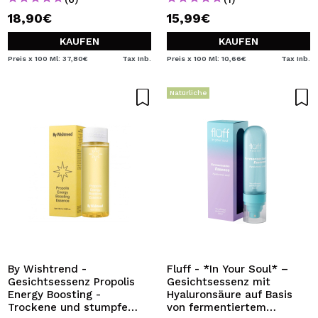
18,90€
15,99€
KAUFEN
KAUFEN
Preis x 100 Ml: 37,80€
Tax Inb.
Preis x 100 Ml: 10,66€
Tax Inb.
Natürliche
By Wishtrend -
Fluff - *In Your Soul* –
Gesichtsessenz Propolis
Gesichtsessenz mit
Energy Boosting -
Hyaluronsäure auf Basis
Trockene und stumpfe
von fermentiertem