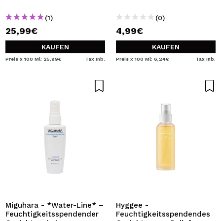
Haut
Bambusextrakt
(1)
(0)
25,99€
4,99€
KAUFEN
KAUFEN
Preis x 100 Ml: 25,99€
Tax Inb.
Preis x 100 Ml: 6,24€
Tax Inb.
Miguhara - *Water-Line* –
Hyggee -
Feuchtigkeitsspendender
Feuchtigkeitsspendendes