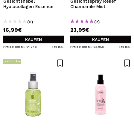
Gesichtsnebel
Gesichtsspray Relief
Hyalucollagen Essence
Chamomile Mist
(0)
(2)
16,99€
23,95€
KAUFEN
KAUFEN
Preis x 100 Ml: 21,24€
Tax Inb.
Preis x 100 Ml: 23,95€
Tax Inb.
Natürliche