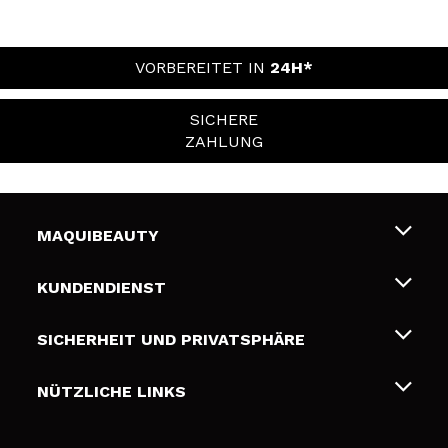
VORBEREITET IN
24H*
SICHERE
ZAHLUNG
MAQUIBEAUTY
Über uns
KUNDENDIENST
Beschäftigung
Liefer- und Versandkosten
SICHERHEIT UND PRIVATSPHÄRE
Geschenkkarten
Widerruf / Rücksendungen
Bedingungen und Datenschutz
NÜTZLICHE LINKS
Zahlung
Datenschutzrichtlinie
Kontakt
Cookies Policy