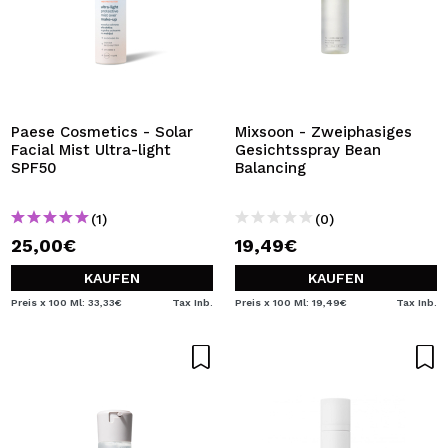
Paese Cosmetics - Solar
Mixsoon - Zweiphasiges
Facial Mist Ultra-light
Gesichtsspray Bean
SPF50
Balancing
(1)
(0)
25,00€
19,49€
KAUFEN
KAUFEN
Preis x 100 Ml: 33,33€
Tax Inb.
Preis x 100 Ml: 19,49€
Tax Inb.