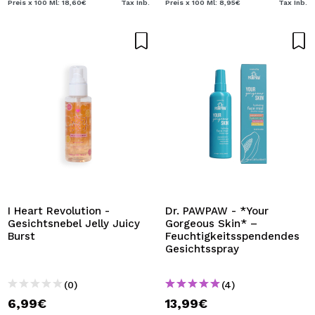
Preis x 100 Ml: 18,60€
Tax Inb.
Preis x 100 Ml: 8,95€
Tax Inb.
I Heart Revolution -
Dr. PAWPAW - *Your
Gesichtsnebel Jelly Juicy
Gorgeous Skin* –
Burst
Feuchtigkeitsspendendes
Gesichtsspray
(0)
(4)
6,99€
13,99€