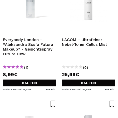
Everybody London -
LAGOM – Ultrafeiner
*Aleksandra Sosfa Futura
Nebel-Toner Cellus Mist
Makeup* - Gesichtsspray
Future Dew
(1)
(0)
8,99€
25,99€
KAUFEN
KAUFEN
Preis x 100 Ml: 8,99€
Tax Inb.
Preis x 100 Ml: 21,66€
Tax Inb.