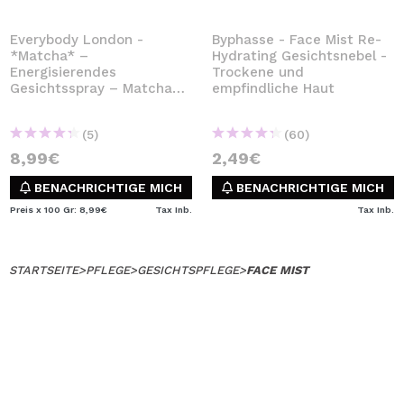
Everybody London -
Byphasse - Face Mist Re-
*Matcha* –
Hydrating Gesichtsnebel -
Energisierendes
Trockene und
Gesichtsspray – Matcha
empfindliche Haut
Latte
(5)
(60)
8,99€
2,49€
BENACHRICHTIGE MICH
BENACHRICHTIGE MICH
Preis x 100 Gr: 8,99€
Tax Inb.
Tax Inb.
STARTSEITE
>
PFLEGE
>
GESICHTSPFLEGE
>
FACE MIST