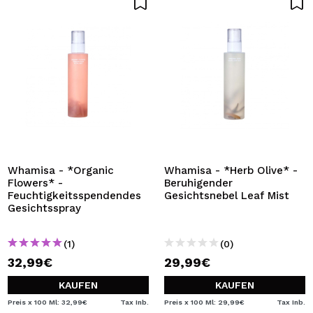
Whamisa - *Organic
Whamisa - *Herb Olive* -
Flowers* -
Beruhigender
Feuchtigkeitsspendendes
Gesichtsnebel Leaf Mist
Gesichtsspray
(1)
(0)
32,99€
29,99€
KAUFEN
KAUFEN
Preis x 100 Ml: 32,99€
Tax Inb.
Preis x 100 Ml: 29,99€
Tax Inb.