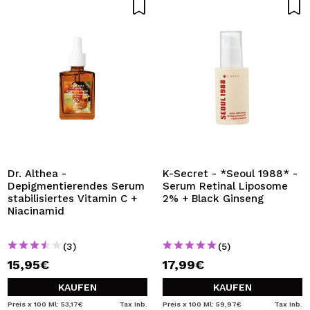
Dr. Althea -
K-Secret - *Seoul 1988* -
Depigmentierendes Serum
Serum Retinal Liposome
stabilisiertes Vitamin C +
2% + Black Ginseng
Niacinamid
(3)
(5)
15,95€
17,99€
KAUFEN
KAUFEN
Preis x 100 Ml: 53,17€
Tax Inb.
Preis x 100 Ml: 59,97€
Tax Inb.