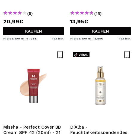
(5)
(15)
20,99€
13,95€
KAUFEN
KAUFEN
Preis x 100 Gr: 41,98€
Tax Inb.
Preis x 100 Gr: 13,95€
Tax Inb.
Missha - Perfect Cover BB
D'Alba -
Cream SPF 42 (20ml) - 21
Feuchtigkeitsspendendes