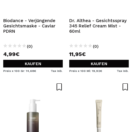
Biodance - Verjüngende
Dr. Althea - Gesichtsspray
Gesichtsmaske - Caviar
345 Relief Cream Mist -
PDRN
60ml
(0)
(0)
4,99€
11,95€
KAUFEN
KAUFEN
Preis x 100 Gr: 14,68€
Tax Inb.
Preis x 100 Ml: 19,92€
Tax Inb.