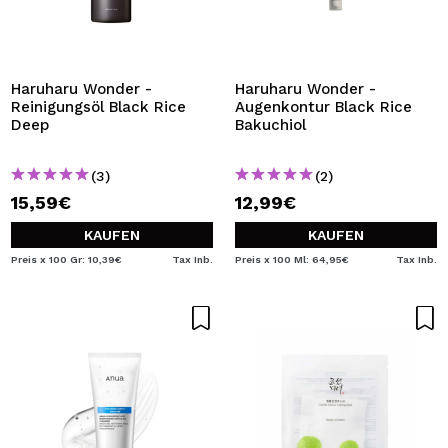
Haruharu Wonder -
Haruharu Wonder -
Reinigungsöl Black Rice
Augenkontur Black Rice
Deep
Bakuchiol
(3)
(2)
15,59€
12,99€
KAUFEN
KAUFEN
Preis x 100 Gr: 10,39€
Tax Inb.
Preis x 100 Ml: 64,95€
Tax Inb.