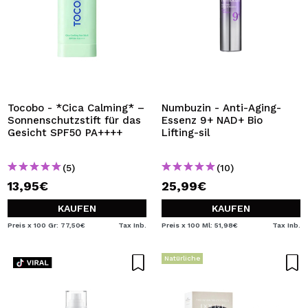
Tocobo - *Cica Calming* –
Numbuzin - Anti-Aging-
Sonnenschutzstift für das
Essenz 9+ NAD+ Bio
Gesicht SPF50 PA++++
Lifting-sil
(5)
(10)
13,95€
25,99€
KAUFEN
KAUFEN
Preis x 100 Gr: 77,50€
Tax Inb.
Preis x 100 Ml: 51,98€
Tax Inb.
Natürliche