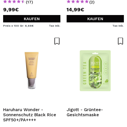
(17)
(2)
9,99€
14,99€
KAUFEN
KAUFEN
Preis x 100 Gr: 6,66€
Tax Inb.
Tax Inb.
Haruharu Wonder -
Jigott - Grüntee-
Sonnenschutz Black Rice
Gesichtsmaske
SPF50+/PA++++