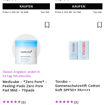
KAUFEN
KAUFEN
Preis x 100 Gr: 16,95€
Tax Inb.
Preis x 100 Ml: 10,79€
Tax Inb.
Dieses Angebot endet in:
04
Tag
15
h
:
25
m
:
00
s
Tocobo –
Medicube - *Zero Pore* -
Sonnenschutzstift Cotton
Peeling-Pads Zero Pore
Soft SPF50+ PA++++
Pad Mild - 70pads
(2)
(3)