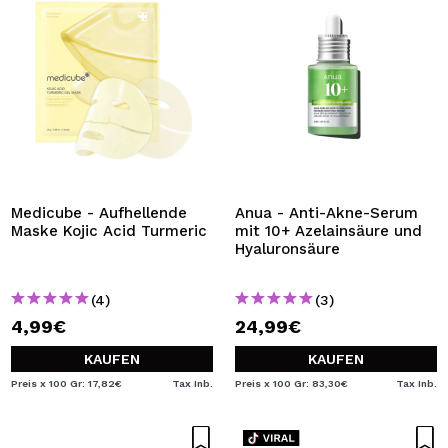
Medicube - Aufhellende
Anua - Anti-Akne-Serum
Maske Kojic Acid Turmeric
mit 10+ Azelainsäure und
Hyaluronsäure
(4)
(3)
4,99€
24,99€
KAUFEN
KAUFEN
Preis x 100 Gr: 17,82€
Tax Inb.
Preis x 100 Gr: 83,30€
Tax Inb.