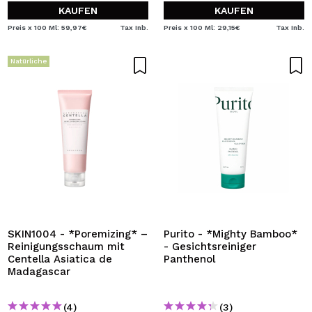
KAUFEN
KAUFEN
Preis x 100 Ml: 59,97€
Tax Inb.
Preis x 100 Ml: 29,15€
Tax Inb.
Natürliche
SKIN1004 - *Poremizing* –
Purito - *Mighty Bamboo*
Reinigungsschaum mit
- Gesichtsreiniger
Centella Asiatica de
Panthenol
Madagascar
(4)
(3)