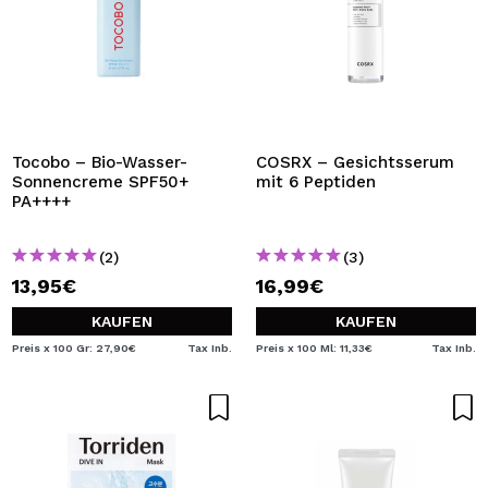
Tocobo – Bio-Wasser-
COSRX – Gesichtsserum
Sonnencreme SPF50+
mit 6 Peptiden
PA++++
(2)
(3)
13,95€
16,99€
KAUFEN
KAUFEN
Preis x 100 Gr: 27,90€
Tax Inb.
Preis x 100 Ml: 11,33€
Tax Inb.