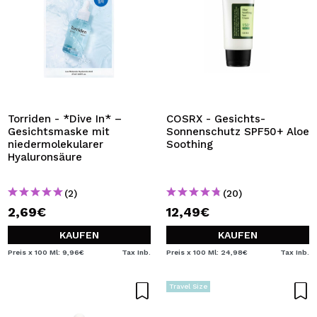
Torriden - *Dive In* –
COSRX - Gesichts-
Gesichtsmaske mit
Sonnenschutz SPF50+ Aloe
niedermolekularer
Soothing
Hyaluronsäure
(2)
(20)
2,69€
12,49€
KAUFEN
KAUFEN
Preis x 100 Ml: 9,96€
Tax Inb.
Preis x 100 Ml: 24,98€
Tax Inb.
Travel Size