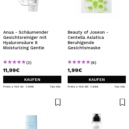
Anua - Schäumender
Beauty of Joseon -
Gesichtsreiniger mit
Centella Asiatica
Hyaluronsäure 8
Beruhigende
Moisturizing Gentle
Gesichtsmaske
(2)
(6)
11,99€
1,99€
KAUFEN
KAUFEN
Preis x 100 Gr: 7,99€
Tax Inb.
Preis x 100 Ml: 7,96€
Tax Inb.