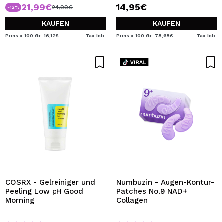
21,99€
14,95€
24,99€
-12%
KAUFEN
KAUFEN
Preis x 100 Gr: 16,12€
Tax Inb.
Preis x 100 Gr: 78,68€
Tax Inb.
COSRX - Gelreiniger und
Numbuzin - Augen-Kontur-
Peeling Low pH Good
Patches No.9 NAD+
Morning
Collagen