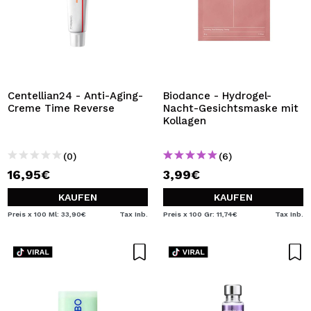
Centellian24 - Anti-Aging-
Biodance - Hydrogel-
Creme Time Reverse
Nacht-Gesichtsmaske mit
Kollagen
(0)
(6)
16,95€
3,99€
KAUFEN
KAUFEN
Preis x 100 Ml: 33,90€
Tax Inb.
Preis x 100 Gr: 11,74€
Tax Inb.