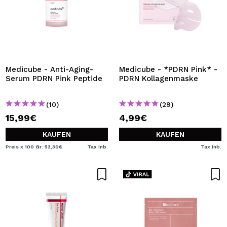
Medicube - Anti-Aging-
Medicube - *PDRN Pink* -
Serum PDRN Pink Peptide
PDRN Kollagenmaske
(10)
(29)
15,99€
4,99€
KAUFEN
KAUFEN
Preis x 100 Gr: 53,30€
Tax Inb.
Tax Inb.