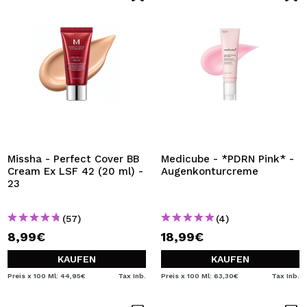
Missha - Perfect Cover BB
Medicube - *PDRN Pink* -
Cream Ex LSF 42 (20 ml) -
Augenkonturcreme
23
(57)
(4)
8,99€
18,99€
KAUFEN
KAUFEN
Preis x 100 Ml: 44,95€
Tax Inb.
Preis x 100 Ml: 63,30€
Tax Inb.