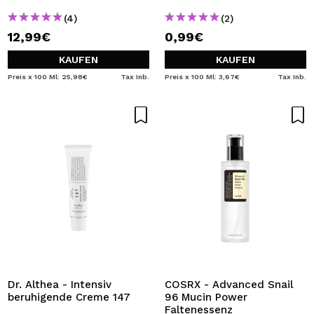
(4)
(2)
12,99€
0,99€
KAUFEN
KAUFEN
Preis x 100 Ml: 25,98€
Tax Inb.
Preis x 100 Ml: 3,67€
Tax Inb.
Dr. Althea - Intensiv
COSRX - Advanced Snail
beruhigende Creme 147
96 Mucin Power
Faltenessenz