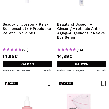
Beauty of Joseon – Reis-
Beauty of Joseon –
Sonnenschutz + Probiotika
Ginseng + retinale Anti-
Relief Sun SPF50+
Aging-Augenkontur Revive
Eye Serum
(25)
(14)
14,95€
14,89€
KAUFEN
KAUFEN
Preis x 100 Gr: 29,90€
Tax Inb.
Preis x 100 Gr: 49,63€
Tax Inb.