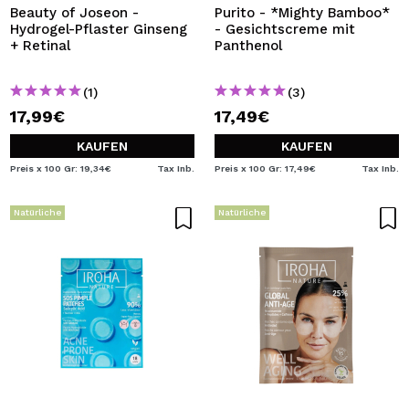
Beauty of Joseon -
Purito - *Mighty Bamboo*
Hydrogel-Pflaster Ginseng
- Gesichtscreme mit
+ Retinal
Panthenol
(1)
(3)
17,99€
17,49€
KAUFEN
KAUFEN
Preis x 100 Gr: 19,34€
Tax Inb.
Preis x 100 Gr: 17,49€
Tax Inb.
Natürliche
Natürliche