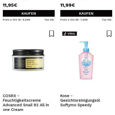
11,95€
11,99€
KAUFEN
KAUFEN
Preis x 100 Gr: 9,56€
Tax Inb.
Preis x 100 Ml: 7,99€
Tax Inb.
COSRX -
Kose -
Feuchtigkeitscreme
Gesichtsreinigungsöl
Advanced Snail 92 All in
Softymo Speedy
one Cream