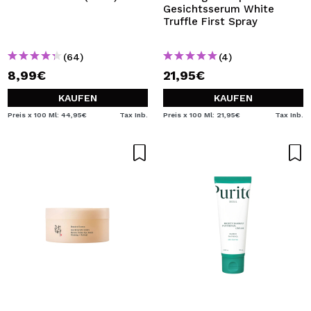
Gesichtsserum White
Truffle First Spray
(64)
(4)
8,99€
21,95€
KAUFEN
KAUFEN
Preis x 100 Ml: 44,95€
Tax Inb.
Preis x 100 Ml: 21,95€
Tax Inb.