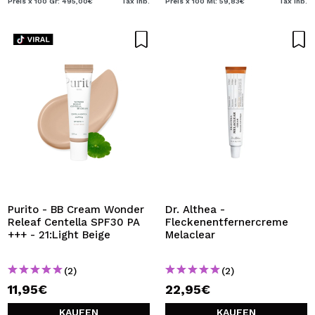
Preis x 100 Gr: 495,00€
Tax Inb.
Preis x 100 Ml: 59,83€
Tax Inb.
Purito - BB Cream Wonder
Dr. Althea -
Releaf Centella SPF30 PA
Fleckenentfernercreme
+++ - 21:Light Beige
Melaclear
(2)
(2)
11,95€
22,95€
KAUFEN
KAUFEN