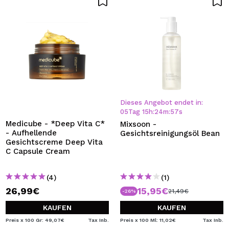
Dieses Angebot endet in:
05
Tag
15
h
:
24
m
:
57
s
Medicube - *Deep Vita C*
Mixsoon -
- Aufhellende
Gesichtsreinigungsöl Bean
Gesichtscreme Deep Vita
C Capsule Cream
(4)
(1)
26,99€
15,95€
21,49€
-26%
KAUFEN
KAUFEN
Preis x 100 Gr: 49,07€
Tax Inb.
Preis x 100 Ml: 11,02€
Tax Inb.