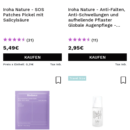
Iroha Nature - SOS
Iroha Nature - Anti-Falten,
Patches Pickel mit
Anti-Schwellungen und
Salicylsäure
aufhellende Pflaster
Globale Augenpflege -
Niacinamid, Koffein und
Peptide
(31)
(11)
5,49€
2,95€
KAUFEN
KAUFEN
Preis x Einheit: 0,31€
Tax Inb.
Tax Inb.
Travel Size