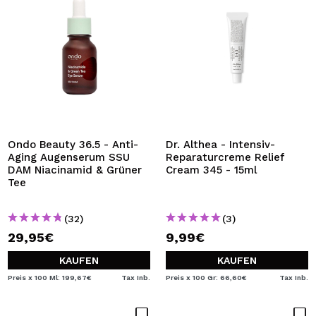
Ondo Beauty 36.5 - Anti-
Dr. Althea - Intensiv-
Aging Augenserum SSU
Reparaturcreme Relief
DAM Niacinamid & Grüner
Cream 345 - 15ml
Tee
(32)
(3)
29,95€
9,99€
KAUFEN
KAUFEN
Preis x 100 Ml: 199,67€
Tax Inb.
Preis x 100 Gr: 66,60€
Tax Inb.