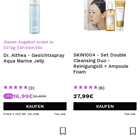
Dieses Angebot endet in:
03
Tag
04
h
:
04
m
:
54
s
SKIN1004 - Set Double
Dr. Althea - Gesichtsspray
Cleansing Duo -
Aqua Marine Jelly
Reinigungsöl + Ampoule
Foam
(3)
(6)
16,99€
27,99€
20,49€
-17%
KAUFEN
KAUFEN
Preis x 100 Ml: 20,49€
Tax Inb.
Tax Inb.