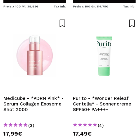
Preis x 100 Ml: 39,83€
Tax Inb.
Preis x 100 Gr: 114,75€
Tax Inb.
Medicube - *PDRN Pink* -
Purito - *Wonder Releaf
Serum Collagen Exosome
Centella* - Sonnencreme
Shot 2000
SPF50+ PA++++
(3)
(4)
17,99€
17,49€