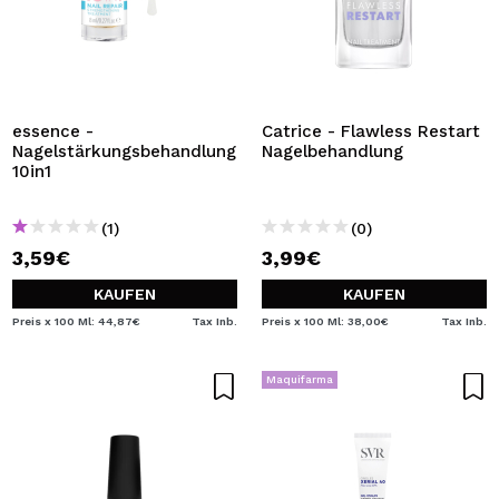
essence -
Catrice - Flawless Restart
Nagelstärkungsbehandlung
Nagelbehandlung
10in1
(1)
(0)
3,59€
3,99€
KAUFEN
KAUFEN
Preis x 100 Ml: 44,87€
Tax Inb.
Preis x 100 Ml: 38,00€
Tax Inb.
Maquifarma