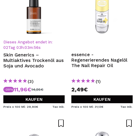
Dieses Angebot endet in:
02
Tag
03
h
:
03
m
:
56
s
essence -
Skin Generics –
Regenerierendes Nagelöl
Multiaktives Trockenöl aus
The Nail Repair Oil
Soja und Avocado
(3)
(1)
11,96€
2,49€
14,95€
-20%
KAUFEN
KAUFEN
Preis x 100 Ml: 29,90€
Tax Inb.
Preis x 100 Ml: 31,13€
Tax Inb.