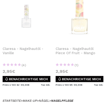
Claresa - Nagelhautöl -
Claresa - Nagelhautöl
Vanille
Piece Of Fruit - Mango
(4)
(1)
2,95€
2,95€
BENACHRICHTIGE MICH
BENACHRICHTIGE MICH
Preis x 100 Gr: 59,00€
Tax Inb.
Preis x 100 Ml: 59,00€
Tax Inb.
STARTSEITE
>
MAKE-UP
>
NÄGEL
>
NAGELPFLEGE