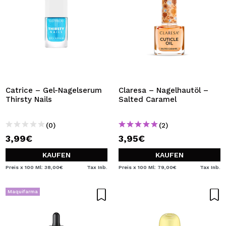
Catrice – Gel-Nagelserum
Claresa – Nagelhautöl –
Thirsty Nails
Salted Caramel
(0)
(2)
3,99€
3,95€
KAUFEN
KAUFEN
Preis x 100 Ml: 38,00€
Tax Inb.
Preis x 100 Ml: 79,00€
Tax Inb.
Maquifarma