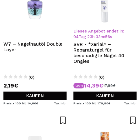
Dieses Angebot endet in:
04
Tag
23
h
:
33
m
:
56
s
W7 – Nagelhautöl Double
SVR - *Xerial* –
Layer
Reparaturgel für
beschädigte Nägel 40
Ongles
(0)
(0)
2,19€
14,39€
17,99€
-20%
KAUFEN
KAUFEN
Preis x 100 Ml: 14,60€
Tax Inb.
Preis x 100 Ml: 179,90€
Tax Inb.