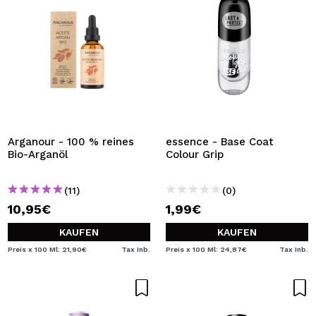
Arganour - 100 % reines
essence - Base Coat
Bio-Arganöl
Colour Grip
(11)
(0)
10,95€
1,99€
KAUFEN
KAUFEN
Preis x 100 Ml: 21,90€
Tax Inb.
Preis x 100 Ml: 24,87€
Tax Inb.