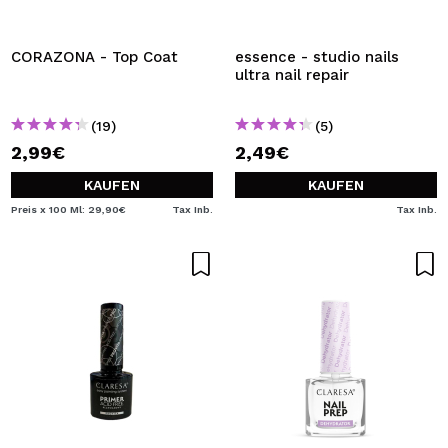
CORAZONA - Top Coat
essence - studio nails
ultra nail repair
(19)
(5)
2,99€
2,49€
KAUFEN
KAUFEN
Preis x 100 Ml: 29,90€
Tax Inb.
Tax Inb.