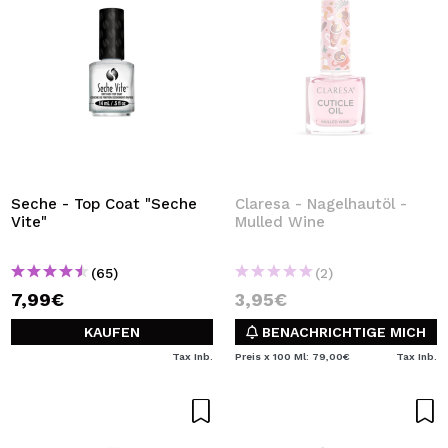
Seche - Top Coat "Seche
Claresa - Nagelhautöl -
Vite"
Mulled Wine
(65)
(2)
7,99€
3,95€
KAUFEN
BENACHRICHTIGE MICH
Tax Inb.
Preis x 100 Ml: 79,00€
Tax Inb.