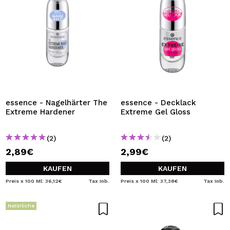
essence - Nagelhärter The
essence - Decklack
Extreme Hardener
Extreme Gel Gloss
(2)
(2)
2,89€
2,99€
KAUFEN
KAUFEN
Preis x 100 Ml: 36,12€
Tax Inb.
Preis x 100 Ml: 37,38€
Tax Inb.
Natürliche