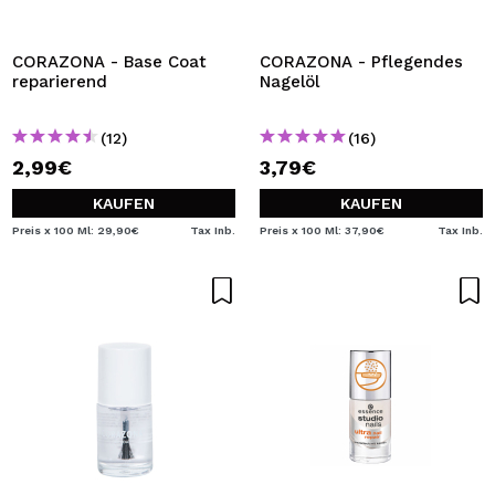
CORAZONA - Base Coat
CORAZONA - Pflegendes
reparierend
Nagelöl
(12)
(16)
2,99€
3,79€
KAUFEN
KAUFEN
Preis x 100 Ml: 29,90€
Tax Inb.
Preis x 100 Ml: 37,90€
Tax Inb.