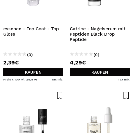
essence - Top Coat - Top
Catrice - Nagelserum mit
Gloss
Peptiden Black Drop
Peptide
(0)
(0)
2,39€
4,29€
KAUFEN
KAUFEN
Preis x 100 Ml: 29,87€
Tax Inb.
Tax Inb.