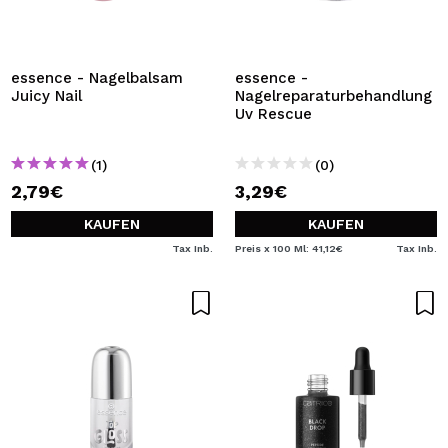
essence - Nagelbalsam
essence -
Juicy Nail
Nagelreparaturbehandlung
Uv Rescue
(1)
(0)
2,79€
3,29€
KAUFEN
KAUFEN
Tax Inb.
Preis x 100 Ml: 41,12€
Tax Inb.