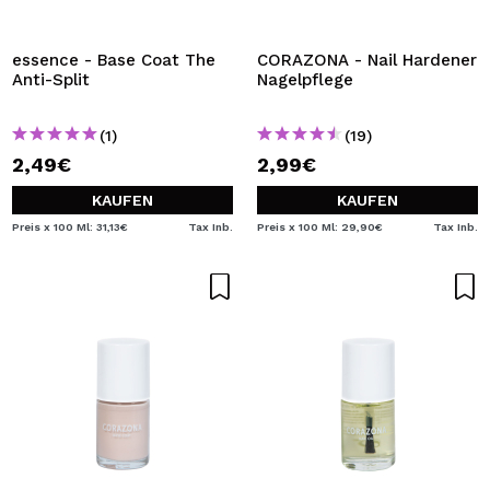
ICH MÖCHTE MICH
REGISTRIEREN
essence - Base Coat The
CORAZONA - Nail Hardener
Anti-Split
Nagelpflege
Durch die Erstellung eines Kontos bei Maquillalia.de
können Sie Ihre Einkäufe schnell tätigen, den Status Ihrer
Bestellungen überprüfen und Ihre bisherigen Vorgänge
(1)
(19)
einsehen.
2,49€
2,99€
KAUFEN
KAUFEN
BENUTZERKONTO ERSTELLEN
Preis x 100 Ml: 31,13€
Tax Inb.
Preis x 100 Ml: 29,90€
Tax Inb.