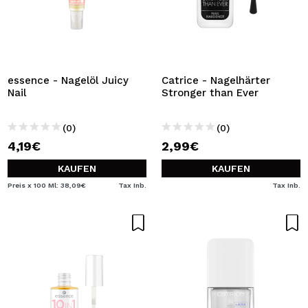
essence - Nagelöl Juicy
Catrice - Nagelhärter
Nail
Stronger than Ever
(0)
(0)
4,19€
2,99€
KAUFEN
KAUFEN
Preis x 100 Ml: 38,09€
Tax Inb.
Tax Inb.