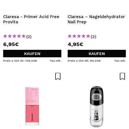
Claresa - Primer Acid Free
Claresa – Nageldehydrator
Provita
Nail Prep
(2)
(3)
6,95€
4,95€
KAUFEN
KAUFEN
Preis x 100 Gr: 139,00€
Tax Inb.
Preis x 100 Ml: 99,00€
Tax Inb.