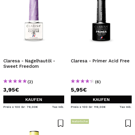
Claresa - Nagelhautöl -
Claresa - Primer Acid Free
Sweet Freedom
(2)
(6)
3,95€
5,95€
KAUFEN
KAUFEN
Preis x 100 Gr: 79,00€
Tax Inb.
Preis x 100 Gr: 119,00€
Tax Inb.
Natürliche