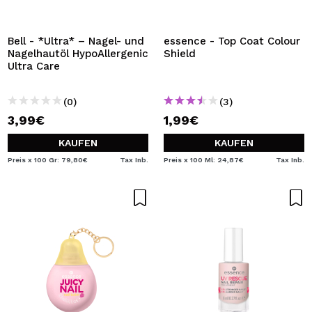
Bell - *Ultra* – Nagel- und
essence - Top Coat Colour
Nagelhautöl HypoAllergenic
Shield
Ultra Care
(0)
(3)
3,99€
1,99€
KAUFEN
KAUFEN
Preis x 100 Gr: 79,80€
Tax Inb.
Preis x 100 Ml: 24,87€
Tax Inb.