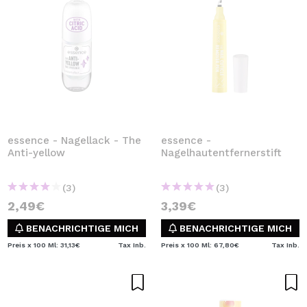
essence - Nagellack - The
essence -
Anti-yellow
Nagelhautentfernerstift
(3)
(3)
2,49€
3,39€
BENACHRICHTIGE MICH
BENACHRICHTIGE MICH
Preis x 100 Ml: 31,13€
Tax Inb.
Preis x 100 Ml: 67,80€
Tax Inb.