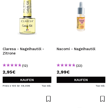
Claresa - Nagelhautöl -
Nacomi - Nagelhautöl
Zitrone
(12)
(22)
2,95€
2,99€
KAUFEN
KAUFEN
Preis x 100 Gr: 59,00€
Tax Inb.
Tax Inb.