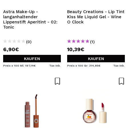
Astra Make-Up -
Beauty Creations - Lip Tint
langanhaltender
Kiss Me Liquid Gel - Wine
Lippenstift Aperitint - 02:
O Clock
Tonic
(0)
(1)
6,90€
10,39€
KAUFEN
KAUFEN
Preis x 100 Ml: 197,14€
Tax Inb.
Preis x 100 Gr: 314,85€
Tax Inb.