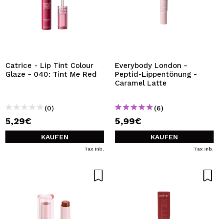
Catrice - Lip Tint Colour
Everybody London -
Glaze - 040: Tint Me Red
Peptid-Lippentönung -
Caramel Latte
(0)
(6)
5,29€
5,99€
KAUFEN
KAUFEN
Tax Inb.
Tax Inb.