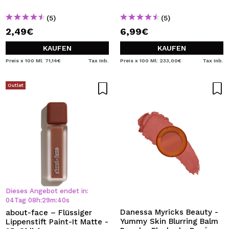
(5)
(5)
2,49€
6,99€
KAUFEN
KAUFEN
Preis x 100 Ml: 71,14€
Tax Inb.
Preis x 100 Ml: 233,00€
Tax Inb.
Outlet
Dieses Angebot endet in:
04
Tag
08
h
:
29
m
:
40
s
Danessa Myricks Beauty -
about-face – Flüssiger
Yummy Skin Blurring Balm
Lippenstift Paint-It Matte -