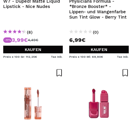
W7 - Duped! Matte Liquid
Physicians Formula -
Lipstick - Nice Nudes
*Bronze Booster* -
Lippen- und Wangenfarbe
Sun Tint Glow - Berry Tint
(8)
(0)
3,99€
6,99€
4,49€
-11%
KAUFEN
KAUFEN
Preis x 100 Gr: 112,25€
Tax Inb.
Preis x 100 Ml: 69,90€
Tax Inb.