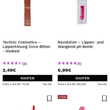
Technic Cosmetics –
Revolution – Lippen- und
Lippentönung Once Bitten
Wangenöl pH Bomb
- Hooked
(2)
(1)
2,49€
6,99€
KAUFEN
KAUFEN
Preis x 100 Ml: 71,14€
Tax Inb.
Preis x 100 Ml: 155,33€
Tax Inb.
Outlet