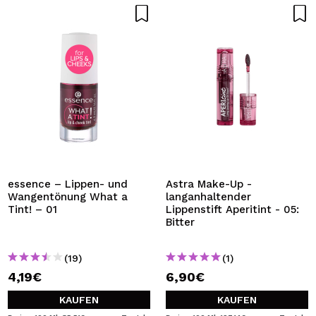
essence – Lippen- und
Astra Make-Up -
Wangentönung What a
langanhaltender
Tint! – 01
Lippenstift Aperitint - 05:
Bitter
(19)
(1)
4,19€
6,90€
KAUFEN
KAUFEN