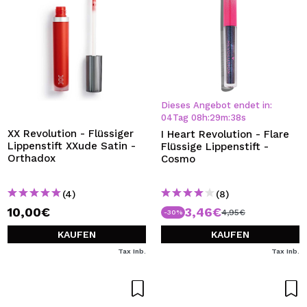
Dieses Angebot endet in:
04
Tag
08
h
:
29
m
:
38
s
XX Revolution - Flüssiger
I Heart Revolution - Flare
Lippenstift XXude Satin -
Flüssige Lippenstift -
Orthadox
Cosmo
(4)
(8)
10,00€
3,46€
4,95€
-30%
KAUFEN
KAUFEN
Tax Inb.
Tax Inb.