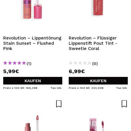
Revolution – Lippentönung
Revolution – Flüssiger
Stain Sunset – Flushed
Lippenstift Pout Tint -
Pink
Sweetie Coral
(1)
(0)
5,99€
6,99€
KAUFEN
KAUFEN
Preis x 100 Ml: 166,39€
Tax Inb.
Preis x 100 Ml: 233,00€
Tax Inb.