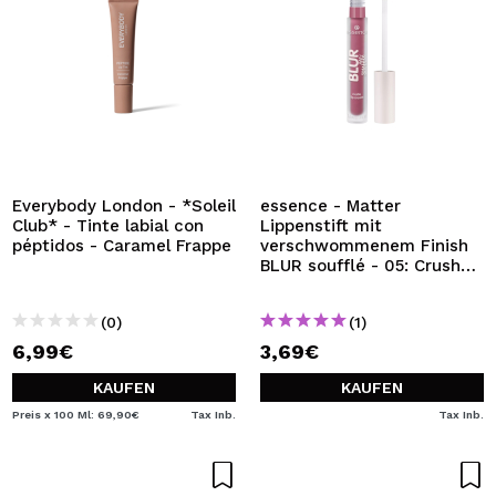
Everybody London - *Soleil
essence - Matter
Club* - Tinte labial con
Lippenstift mit
péptidos - Caramel Frappe
verschwommenem Finish
BLUR soufflé - 05: Crush
Hour
(0)
(1)
6,99€
3,69€
KAUFEN
KAUFEN
Preis x 100 Ml: 69,90€
Tax Inb.
Tax Inb.