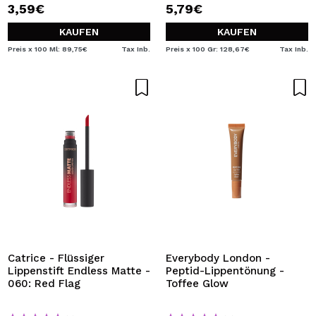
3,59€
5,79€
KAUFEN
KAUFEN
Preis x 100 Ml: 89,75€
Tax Inb.
Preis x 100 Gr: 128,67€
Tax Inb.
Catrice - Flüssiger
Everybody London -
Lippenstift Endless Matte -
Peptid-Lippentönung -
060: Red Flag
Toffee Glow