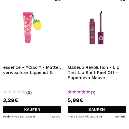
essence - *Ciao!* - Matter,
Makeup Revolution - Lip
verwischter Lippenstift
Tint Lip Shift Peel Off -
Supernova Mauve
(0)
(1)
3,29€
5,99€
KAUFEN
KAUFEN
Preis x 100 Ml: 29,91€
Tax Inb.
Preis x 100 Ml: 239,60€
Tax Inb.