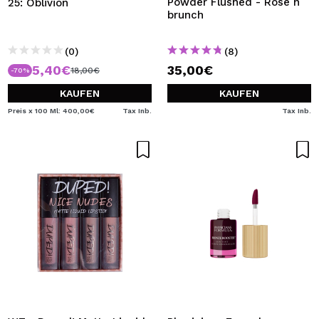
Powder Flushed - Rosé n
25: Oblivion
brunch
(0)
(8)
5,40€
35,00€
18,00€
-70%
KAUFEN
KAUFEN
Preis x 100 Ml: 400,00€
Tax Inb.
Tax Inb.