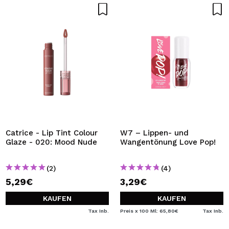
Catrice - Lip Tint Colour
W7 – Lippen- und
Glaze - 020: Mood Nude
Wangentönung Love Pop!
(2)
(4)
5,29€
3,29€
KAUFEN
KAUFEN
Tax Inb.
Preis x 100 Ml: 65,80€
Tax Inb.