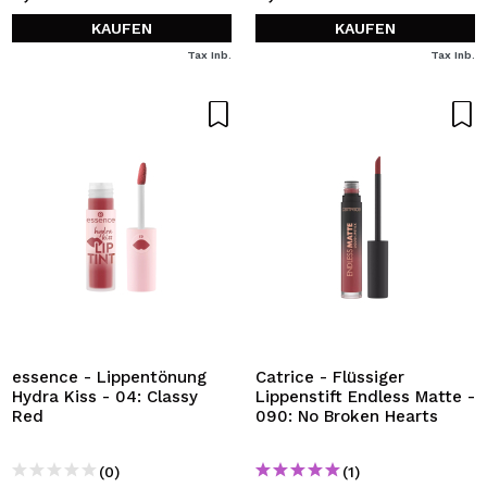
KAUFEN
KAUFEN
Tax Inb.
Tax Inb.
essence - Lippentönung
Catrice - Flüssiger
Hydra Kiss - 04: Classy
Lippenstift Endless Matte -
Red
090: No Broken Hearts
(0)
(1)