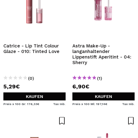
Catrice - Lip Tint Colour
Astra Make-Up -
Glaze - 010: Tinted Love
langanhaltender
Lippenstift Aperitint - 04:
Sherry
(0)
(1)
5,29€
6,90€
KAUFEN
KAUFEN
Preis x 100 Gr: 176,33€
Tax Inb.
Preis x 100 Ml: 197,14€
Tax Inb.