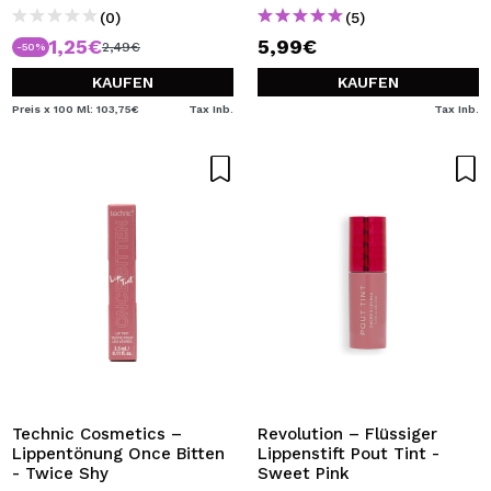
(0)
(5)
1,25€
5,99€
2,49€
-50%
KAUFEN
KAUFEN
Preis x 100 Ml: 103,75€
Tax Inb.
Tax Inb.
Technic Cosmetics –
Revolution – Flüssiger
Lippentönung Once Bitten
Lippenstift Pout Tint -
- Twice Shy
Sweet Pink