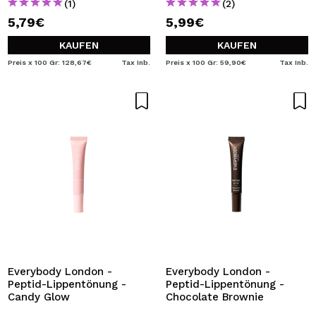
(1)
(2)
5,79€
5,99€
KAUFEN
KAUFEN
Preis x 100 Gr: 128,67€
Tax Inb.
Preis x 100 Gr: 59,90€
Tax Inb.
Everybody London -
Everybody London -
Peptid-Lippentönung -
Peptid-Lippentönung -
Candy Glow
Chocolate Brownie