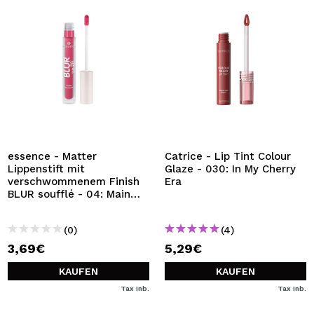
essence - Matter
Catrice - Lip Tint Colour
Lippenstift mit
Glaze - 030: In My Cherry
verschwommenem Finish
Era
BLUR soufflé - 04: Main
Feed
(0)
(4)
3,69€
5,29€
KAUFEN
KAUFEN
Tax Inb.
Tax Inb.