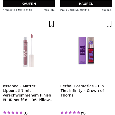
KAUFEN
KAUFEN
Preis x 100 Ml: 197,14€
Tax Inb.
Preis x 100 Ml: 197,14€
Tax Inb.
essence - Matter
Lethal Cosmetics - Lip
Lippenstift mit
Tint Infinity - Crown of
verschwommenem Finish
Thorns
BLUR soufflé - 06: Pillow
Talking
(1)
(2)