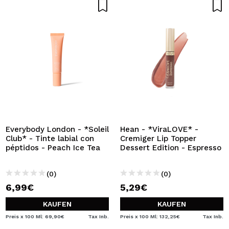
Everybody London - *Soleil
Hean - *ViraLOVE* -
Club* - Tinte labial con
Cremiger Lip Topper
péptidos - Peach Ice Tea
Dessert Edition - Espresso
(0)
(0)
6,99€
5,29€
KAUFEN
KAUFEN
Preis x 100 Ml: 69,90€
Tax Inb.
Preis x 100 Ml: 132,25€
Tax Inb.