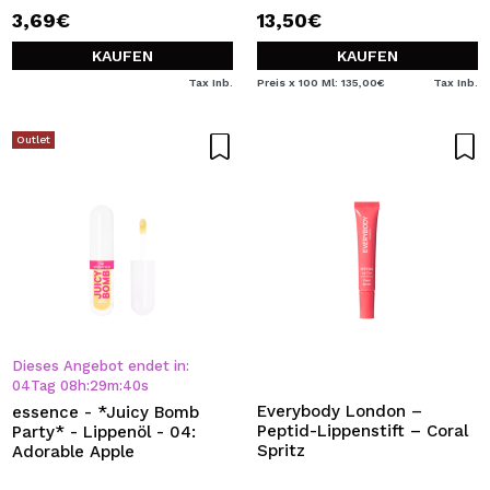
3,69€
13,50€
KAUFEN
KAUFEN
Tax Inb.
Preis x 100 Ml: 135,00€
Tax Inb.
Outlet
Dieses Angebot endet in:
04
Tag
08
h
:
29
m
:
40
s
Everybody London –
essence - *Juicy Bomb
Peptid-Lippenstift – Coral
Party* - Lippenöl - 04:
Spritz
Adorable Apple