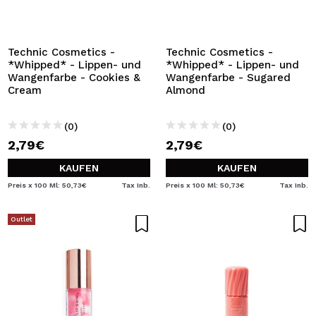
ICH MÖCHTE MICH
REGISTRIEREN
Durch die Erstellung eines Kontos bei Maquillalia.de
Technic Cosmetics -
Technic Cosmetics -
können Sie Ihre Einkäufe schnell tätigen, den Status Ihrer
*Whipped* - Lippen- und
*Whipped* - Lippen- und
Bestellungen überprüfen und Ihre bisherigen Vorgänge
Wangenfarbe - Cookies &
Wangenfarbe - Sugared
einsehen.
Cream
Almond
(0)
(0)
BENUTZERKONTO ERSTELLEN
2,79€
2,79€
KAUFEN
KAUFEN
Preis x 100 Ml: 50,73€
Tax Inb.
Preis x 100 Ml: 50,73€
Tax Inb.
Outlet