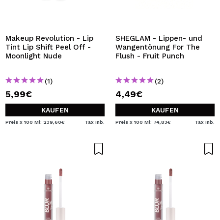
Makeup Revolution - Lip
SHEGLAM - Lippen- und
Tint Lip Shift Peel Off -
Wangentönung For The
Moonlight Nude
Flush - Fruit Punch
(1)
(2)
5,99€
4,49€
KAUFEN
KAUFEN
Preis x 100 Ml: 239,60€
Tax Inb.
Preis x 100 Ml: 74,83€
Tax Inb.