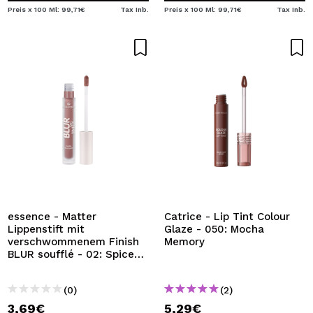
Preis x 100 Ml: 99,71€
Tax Inb.
Preis x 100 Ml: 99,71€
Tax Inb.
essence - Matter
Catrice - Lip Tint Colour
Lippenstift mit
Glaze - 050: Mocha
verschwommenem Finish
Memory
BLUR soufflé - 02: Spice
Filter
(0)
(2)
3,69€
5,29€