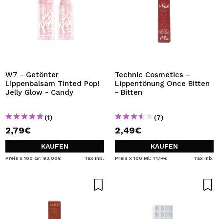
W7 - Getönter
Technic Cosmetics –
Lippenbalsam Tinted Pop!
Lippentönung Once Bitten
Jelly Glow - Candy
- Bitten
(1)
(7)
2,79€
2,49€
KAUFEN
KAUFEN
Preis x 100 Gr: 93,00€
Tax Inb.
Preis x 100 Ml: 71,14€
Tax Inb.