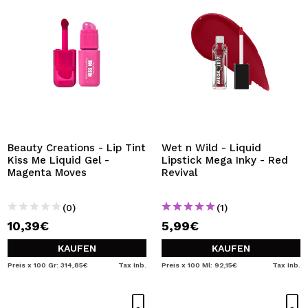
Beauty Creations - Lip Tint
Wet n Wild - Liquid
Kiss Me Liquid Gel -
Lipstick Mega Inky - Red
Magenta Moves
Revival
(0)
(1)
10,39€
5,99€
KAUFEN
KAUFEN
Preis x 100 Gr: 314,85€
Tax Inb.
Preis x 100 Ml: 92,15€
Tax Inb.