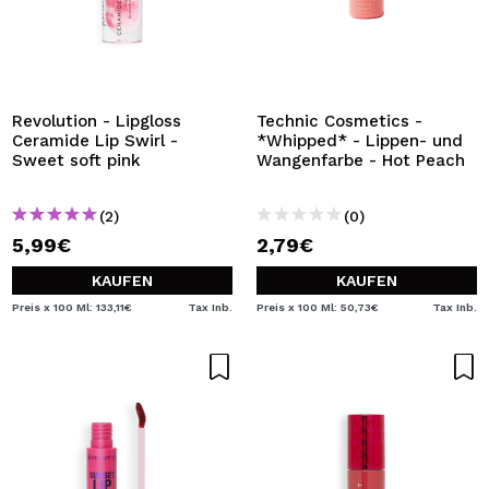
Revolution - Lipgloss
Technic Cosmetics -
Ceramide Lip Swirl -
*Whipped* - Lippen- und
Sweet soft pink
Wangenfarbe - Hot Peach
(2)
(0)
5,99€
2,79€
KAUFEN
KAUFEN
Preis x 100 Ml: 133,11€
Tax Inb.
Preis x 100 Ml: 50,73€
Tax Inb.