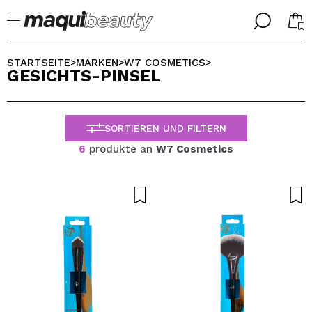
╳
╳
WÄHLE DEINE SPRACHE
STARTSEITE
MARKEN
W7 COSMETICS
>
>
>
GESICHTS-PINSEL
Ich bin bereits #maquilover, ich habe ein Konto
WILLKOMMEN!
ALEMAN
ESPAÑOL
SORTIEREN UND FILTERN
ENGLISH
FRANCES
6
produkte an
W7 Cosmetics
ITALIANO
PORTUGUESE
Passwort vergessen?
Ich habe hier kein Konto