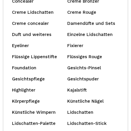
Concealer
Creme Bronzer
Creme Lidschatten
Creme Rouge
Creme concealer
Damendüfte und Sets
Duft und weiteres
Einzelne Lidschatten
Eyeliner
Fixierer
Flüssige Lippenstifte
Flüssiges Rouge
Foundation
Gesichts-Pinsel
Gesichtspflege
Gesichtspuder
Highlighter
Kajalstift
Körperpflege
Künstliche Nägel
Künstliche Wimpern
Lidschatten
Lidschatten-Palette
Lidschatten-Stick