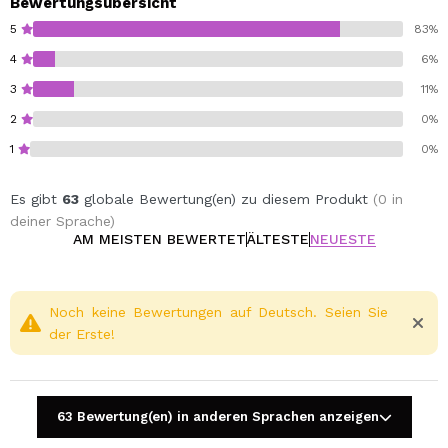
Bewertungsübersicht
5
83%
4
6%
3
11%
2
0%
1
0%
Es gibt
63
globale Bewertung(en) zu diesem Produkt
(0 in
deiner Sprache)
AM MEISTEN BEWERTET
ÄLTESTE
NEUESTE
Noch keine Bewertungen auf Deutsch. Seien Sie
der Erste!
63 Bewertung(en) in anderen Sprachen anzeigen