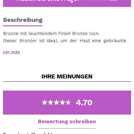
Beschreibung
Bronze mit leuchtendem Finish Bronze Icon.
Dieser Bronzer ist ideal, um der Haut eine gebräunte
Note zu verleihen.
ver más
Die Formel ist sehr weich und integriert sich in die Haut,
um ein perfektes Finish zu erzielen.
Sie erhalten eine gebräunte Haut mit einem saftigen
IHRE
MEINUNGEN
und glänzenden Aussehen.
4.70
Bewertung schreiben