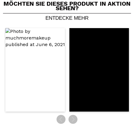
MÖCHTEN SIE DIESES PRODUKT IN AKTION
SEHEN?
ENTDECKE MEHR
Ein Video oder Foto teilen
Dein Video könnte das erste sein. Stell es dir vor...
Würden Sie diesen Kauf empfehlen?
Ja
Nein
5/5
SENDEN