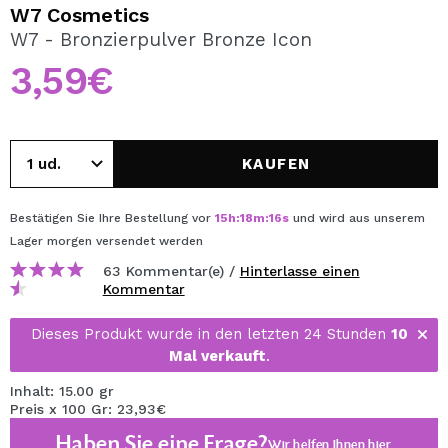
ICH MÖCHTE MICH
W7 Cosmetics
REGISTRIEREN
W7 - Bronzierpulver Bronze Icon
3,59€
Durch die Erstellung eines Kontos bei Maquillalia.de
können Sie Ihre Einkäufe schnell tätigen, den Status Ihrer
Bestellungen überprüfen und Ihre bisherigen Vorgänge
einsehen.
KAUFEN
BENUTZERKONTO ERSTELLEN
Bestätigen Sie Ihre Bestellung vor
15
h
:
18
m
:
16
s
und wird aus unserem
Lager
morgen
versendet werden
63 Kommentar(e) /
Hinterlasse einen
Kommentar
Dieses Produkt wurde in den letzten 24 Stunden
10
Mal verkauft
.
Inhalt: 15.00 gr
Preis x 100 Gr: 23,93€
Haben Sie eine Frage?
Wir helfen Ihnen
hier