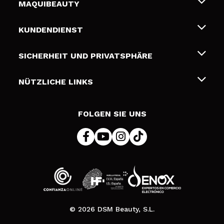
MAQUIBEAUTY
Über uns
KUNDENDIENST
Beschäftigung
Liefer- und Versandkosten
SICHERHEIT UND PRIVATSPHÄRE
Geschenkkarten
Widerruf / Rücksendungen
Bedingungen und Datenschutz
NÜTZLICHE LINKS
Zahlung
Datenschutzrichtlinie
Kontakt
Cookies Policy
FOLGEN SIE UNS
Online Streitschlichtung (ODR)
© 2026 DSM Beauty, S.L.