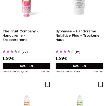
The Fruit Company -
Byphasse - Handcreme
Handcreme -
Nutritive Plus - Trockene
Erdbeercreme
Haut
(22)
(12)
1,50€
1,59€
KAUFEN
KAUFEN
Preis x 100 Ml: 3,00€
Tax Inb.
Preis x 100 Ml: 1,06€
Tax Inb.