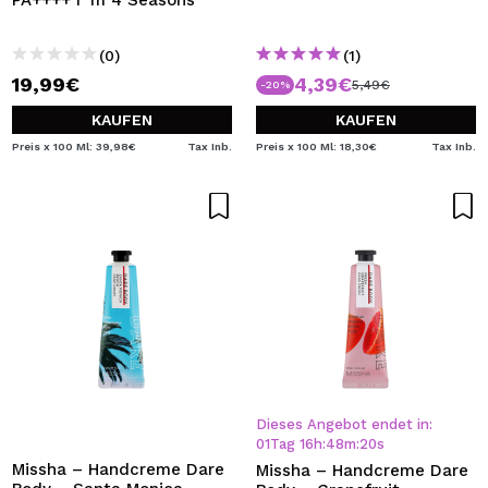
PA++++ I´m 4 Seasons
(0)
(1)
19,99€
4,39€
5,49€
-20%
KAUFEN
KAUFEN
Preis x 100 Ml: 39,98€
Tax Inb.
Preis x 100 Ml: 18,30€
Tax Inb.
Dieses Angebot endet in:
01
Tag
16
h
:
48
m
:
20
s
Missha – Handcreme Dare
Missha – Handcreme Dare