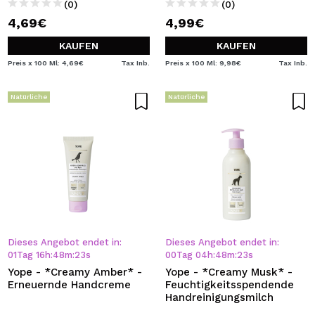
(0)
(0)
4,69€
4,99€
KAUFEN
KAUFEN
Preis x 100 Ml: 4,69€
Tax Inb.
Preis x 100 Ml: 9,98€
Tax Inb.
Natürliche
Natürliche
Dieses Angebot endet in:
Dieses Angebot endet in:
01
Tag
16
h
:
48
m
:
23
s
00
Tag
04
h
:
48
m
:
23
s
Yope - *Creamy Amber* -
Yope - *Creamy Musk* -
Erneuernde Handcreme
Feuchtigkeitsspendende
Handreinigungsmilch