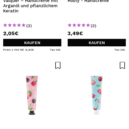
Valquer – Handcreme mit
Holify - Handcreme
Arganöl und pflanzlichem
Keratin
(3)
(3)
2,05€
3,49€
KAUFEN
KAUFEN
Preis x 100 Ml: 6,83€
Tax Inb.
Tax Inb.