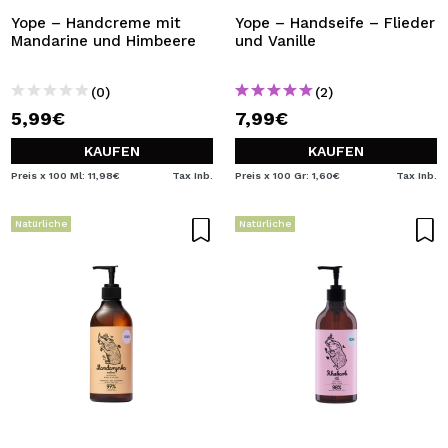
Yope – Handcreme mit
Yope – Handseife – Flieder
Mandarine und Himbeere
und Vanille
(0)
(2)
5,99€
7,99€
KAUFEN
KAUFEN
Preis x 100 Ml: 11,98€
Tax Inb.
Preis x 100 Gr: 1,60€
Tax Inb.
Natürliche
Natürliche