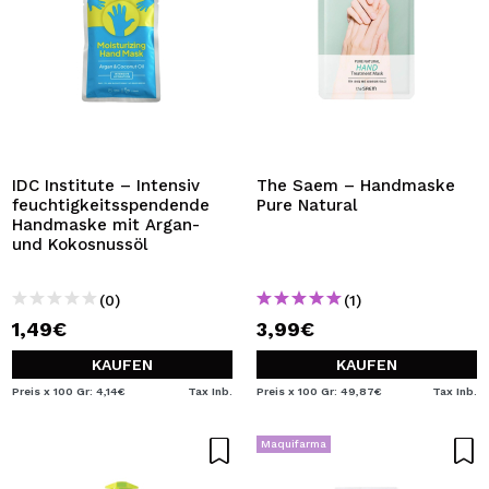
IDC Institute – Intensiv
The Saem – Handmaske
feuchtigkeitsspendende
Pure Natural
Handmaske mit Argan-
und Kokosnussöl
(0)
(1)
1,49€
3,99€
KAUFEN
KAUFEN
Preis x 100 Gr: 4,14€
Tax Inb.
Preis x 100 Gr: 49,87€
Tax Inb.
Maquifarma