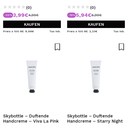
(0)
(0)
3,99€
5,94€
4,99€
6,99€
-20%
-15%
KAUFEN
KAUFEN
Preis x 100 Ml: 9,98€
Tax Inb.
Preis x 100 Ml: 2,33€
Tax Inb.
Skybottle – Duftende
Skybottle – Duftende
Handcreme – Viva La Pink
Handcreme – Starry Night