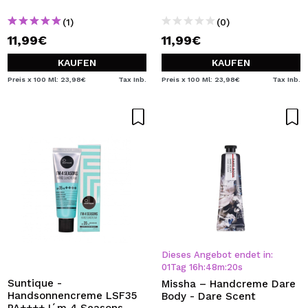
(1)
(0)
11,99€
11,99€
KAUFEN
KAUFEN
Preis x 100 Ml: 23,98€
Tax Inb.
Preis x 100 Ml: 23,98€
Tax Inb.
Dieses Angebot endet in:
01
Tag
16
h
:
48
m
:
20
s
Suntique -
Missha – Handcreme Dare
Handsonnencreme LSF35
Body - Dare Scent