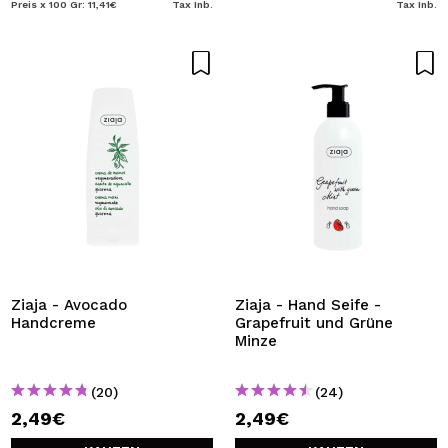
Preis x 100 Gr: 11,41€
Tax Inb.
Tax Inb.
Ziaja - Avocado
Ziaja - Hand Seife -
Handcreme
Grapefruit und Grüne
Minze
(20)
(24)
2,49€
2,49€