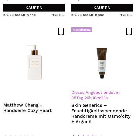
KAUFEN
KAUFEN
Preis x 100 Ml: 8,38€
Tax Inb.
Preis x 100 Ml: 11,38€
Tax Inb.
Maquifarma
Dieses Angebot endet in:
05
Tag
20
h
:
18
m
:
23
s
Matthew Chang -
Skin Generics –
Handseife Cozy Heart
Feuchtigkeitsspendende
Handcreme mit Osmo'city
+ Arganöl