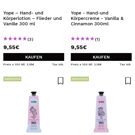
Yope – Hand- und
Yope - Hand-und
Körperlotion – Flieder und
Körpercreme - Vanilla &
Vanille 300 ml
Cinnamon 300ml
(3)
(1)
9,55€
9,55€
KAUFEN
KAUFEN
Preis x 100 Ml: 3,18€
Tax Inb.
Preis x 100 Ml: 3,18€
Tax Inb.
Natürliche
Natürliche