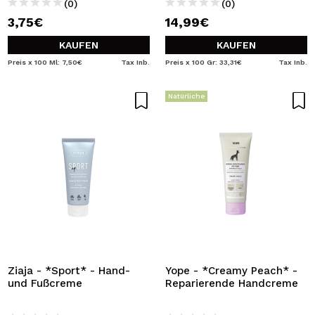
(0)
(0)
3,75€
14,99€
KAUFEN
KAUFEN
Preis x 100 Ml: 7,50€
Tax Inb.
Preis x 100 Gr: 33,31€
Tax Inb.
Natürliche
Ziaja - *Sport* - Hand-
Yope - *Creamy Peach* -
und Fußcreme
Reparierende Handcreme