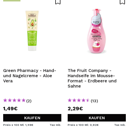
Green Pharmacy - Hand-
The Fruit Company -
und Nagelcreme - Aloe
Handseife im Mousse-
Vera
Format - Erdbeere und
Sahne
(2)
(13)
1,49€
2,29€
KAUFEN
KAUFEN
Preis x 100 Ml: 1,49€
Tax Inb.
Preis x 100 Ml: 0,92€
Tax Inb.