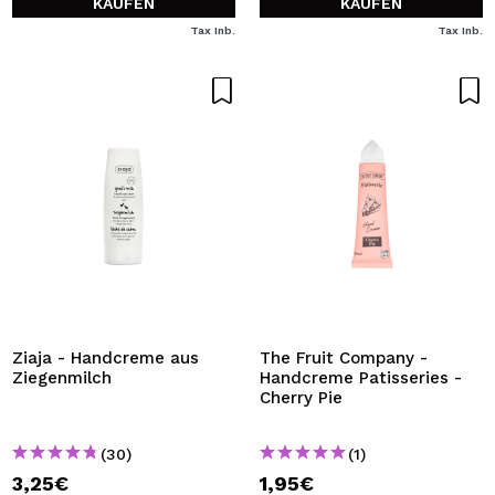
KAUFEN
KAUFEN
Tax Inb.
Tax Inb.
Ziaja - Handcreme aus
The Fruit Company -
Ziegenmilch
Handcreme Patisseries -
Cherry Pie
(30)
(1)
3,25€
1,95€