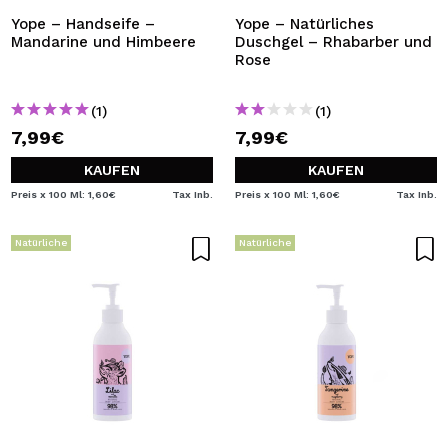
Yope – Handseife –
Yope – Natürliches
Mandarine und Himbeere
Duschgel – Rhabarber und
Rose
(1)
(1)
7,99€
7,99€
KAUFEN
KAUFEN
Preis x 100 Ml: 1,60€
Tax Inb.
Preis x 100 Ml: 1,60€
Tax Inb.
Natürliche
Natürliche