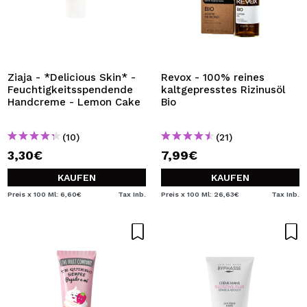
Ziaja - *Delicious Skin* -
Revox - 100% reines
Feuchtigkeitsspendende
kaltgepresstes Rizinusöl
Handcreme - Lemon Cake
Bio
(10)
(21)
3,30€
7,99€
KAUFEN
KAUFEN
Preis x 100 Ml: 6,60€
Tax Inb.
Preis x 100 Ml: 26,63€
Tax Inb.