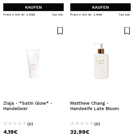
KAUFEN
KAUFEN
Preis x 100 Gr: 3,98€
Tax Inb.
Preis x 100 Gr: 3,98€
Tax Inb.
Ziaja - *Satin Glow* -
Matthew Chang -
Handelixier
Handseife Late Bloom
(0)
(0)
4,19€
32,99€