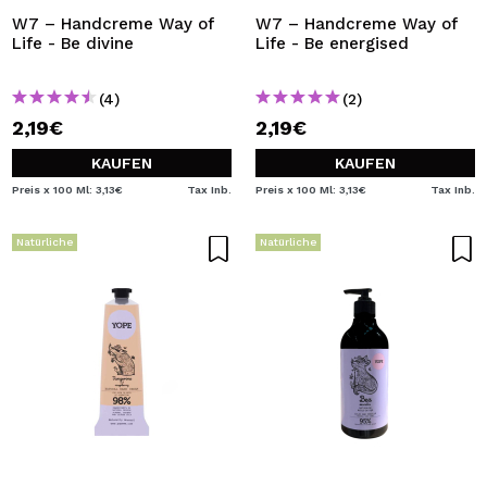
W7 – Handcreme Way of
W7 – Handcreme Way of
Life - Be divine
Life - Be energised
(4)
(2)
2,19€
2,19€
KAUFEN
KAUFEN
Preis x 100 Ml: 3,13€
Tax Inb.
Preis x 100 Ml: 3,13€
Tax Inb.
Natürliche
Natürliche