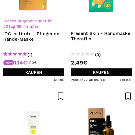
Dieses Angebot endet in:
03
Tag
16
h
:
48
m
:
18
s
Present Skin - Handmaske
IDC Institute - Pflegende
Theraffin
Hände-Maske
(1)
(0)
1,14€
2,49€
1,90€
-40%
KAUFEN
KAUFEN
Tax Inb.
Preis x 100 Gr: 20,75€
Tax Inb.