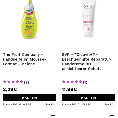
The Fruit Company -
SVR - *Cicavit+* -
Handseife im Mousse-
Beschleunigte Reparatur-
Format - Melone
Handcreme 8H
unsichtbarer Schutz
(7)
(1)
2,29€
11,99€
KAUFEN
KAUFEN
Preis x 100 Ml: 0,92€
Tax Inb.
Preis x 100 Gr: 15,99€
Tax Inb.