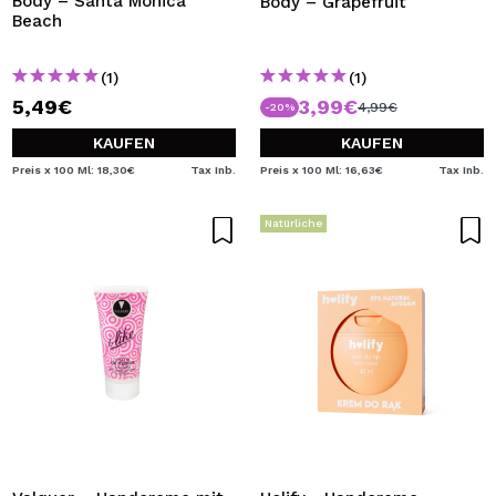
Body – Santa Monica
Body – Grapefruit
Beach
(1)
(1)
5,49€
3,99€
4,99€
-20%
KAUFEN
KAUFEN
Preis x 100 Ml: 18,30€
Tax Inb.
Preis x 100 Ml: 16,63€
Tax Inb.
Natürliche