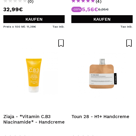
(0)
(4)
32,99€
5,56€
6,95€
-20%
KAUFEN
KAUFEN
Preis x 100 Ml: 11,38€
Tax Inb.
Tax Inb.
Ziaja - *Vitamin C.B3
Toun 28 - H1+ Handcreme
Niacinamide* - Handcreme