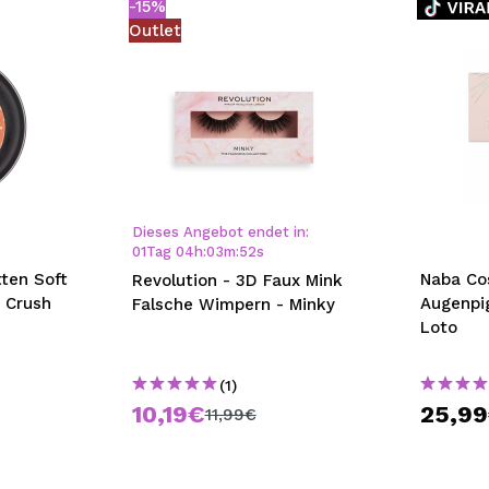
-15%
Outlet
Dieses Angebot endet in:
01
Tag
04
h
:
03
m
:
51
s
ten Soft
Naba Co
Revolution - 3D Faux Mink
t Crush
Augenpi
Falsche Wimpern - Minky
Loto
(1)
10,19€
25,9
11,99€