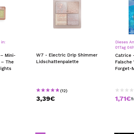
in:
Dieses An
01
Tag
04
W7 - Electric Drip Shimmer
– Mini-
Catrice 
Lidschattenpalette
 – The
Falsche
rights
Forget-
(12)
3,39€
1,71€
5