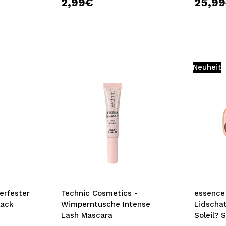
2,99€
25,9
Neuheit
rfester
Technic Cosmetics -
essence 
lack
Wimperntusche Intense
Lidschat
Lash Mascara
Soleil? 