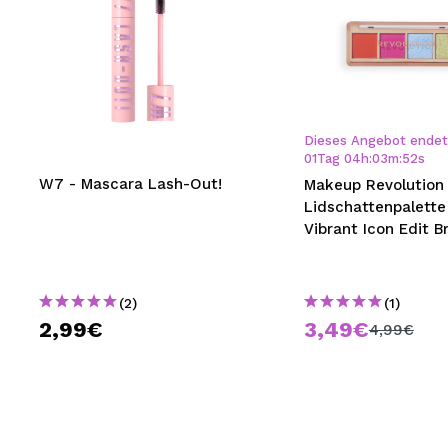
Dieses Angebot endet 
01
Tag
04
h
:
03
m
:
51
s
W7 - Mascara Lash-Out!
Makeup Revolution 
Lidschattenpalette
Vibrant Icon Edit B
(2)
(1)
2,99€
3,49€
4,99€