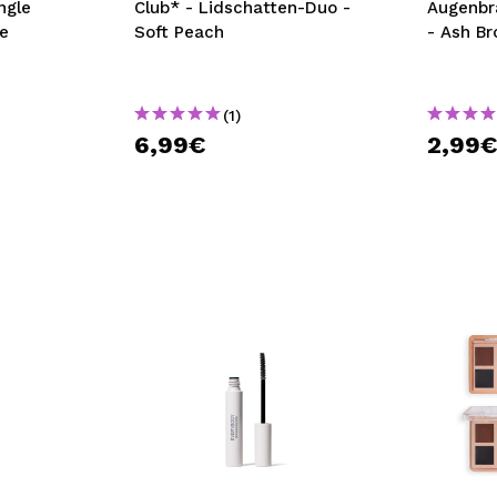
ngle
Club* - Lidschatten-Duo -
Augenbra
e
Soft Peach
- Ash B
(1)
6,99€
2,99