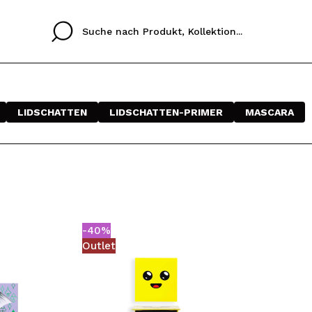
LIDSCHATTEN
LIDSCHATTEN-PRIMER
MASCARA
Cristina
Antonia
Ines
Ich habe hier kein K
SPRACHE
ez que
Buena experiencia
Muy bien
Spedizi
ICH M
ALEMAN
ESPAÑOL
eriencia
imballa
ajería.
elegan
REGIS
colori sc
-40%
Outlet
Durch die Erstellung e
Einkäufe schnell tätig