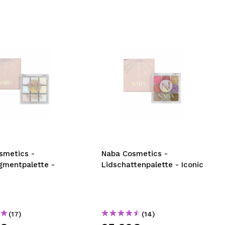
smetics -
Naba Cosmetics -
gmentpalette -
Lidschattenpalette - Iconic
(17)
(14)