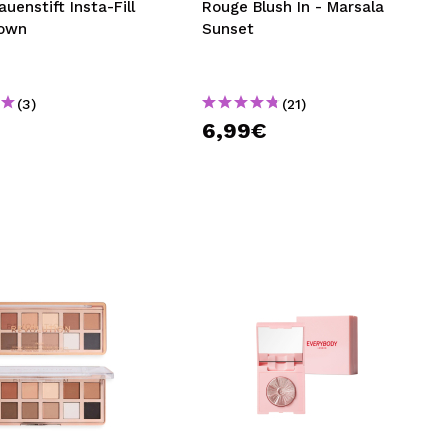
uenstift Insta-Fill
Rouge Blush In - Marsala
rown
Sunset
(3)
(21)
€
6,99€