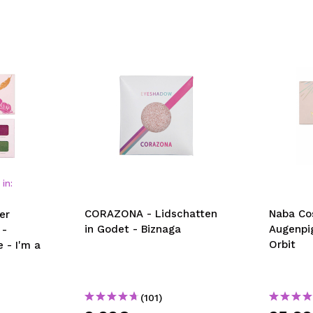
in:
CORAZONA - Lidschatten
Naba Co
er
in Godet - Biznaga
Augenpi
 -
Orbit
 - I'm a
(101)