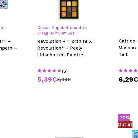
bisherigen Vorgänge ei
in:
Dieses Angebot endet in:
BE
01
Tag
04
h
:
03
m
:
51
s
Catrice 
er* –
Revolution - *Fortnite X
Mascara 
mpern –
Revolution* – Peely
Tint
Lidschatten-Palette
(5)
5,39€
6,29
8,99€
-70%
Outlet