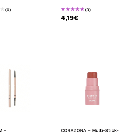
(0)
(3)
€
4,19€
M -
CORAZONA – Multi-Stick-