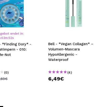
gebot endet in:
h
:
03
m
:
51
s
Bell - *Vegan Collagen* –
- *Finding Dory* -
Volumen-Mascara
 Wimpern - 010:
HypoAllergenic -
Me-Not
Waterproof
(0)
(4)
6,49€
,69€