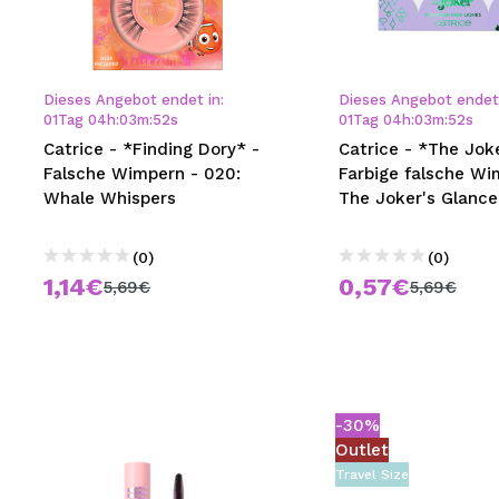
MAQUIFARMA
KOREA ZONE
Dieses Angebot endet in:
Dieses Angebot endet 
TRAVEL SIZE
01
Tag
04
h
:
03
m
:
51
s
01
Tag
04
h
:
03
m
:
51
s
Catrice - *Finding Dory* -
Catrice - *The Jok
NATURE
Falsche Wimpern - 020:
Farbige falsche Wi
Whale Whispers
The Joker's Glance
SPECIALS
(0)
(0)
OUTLET
1,14€
0,57€
5,69€
5,69€
SIE SIND ZURÜCKGEKEHRT!
BALD VERFÜGBAR
BLOG
-30%
Outlet
Travel Size