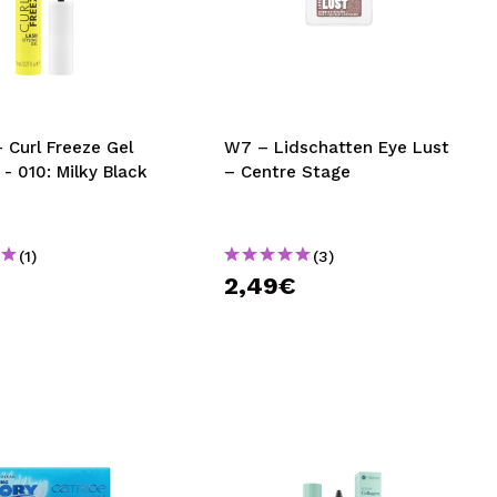
nsehen.
NUTZERKONTO ERSTELLEN
- Curl Freeze Gel
W7 – Lidschatten Eye Lust
- 010: Milky Black
– Centre Stage
(1)
(3)
€
2,49€