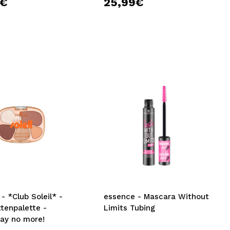
9€
25,99€
- *Club Soleil* -
essence - Mascara Without
tenpalette -
Limits Tubing
Say no more!