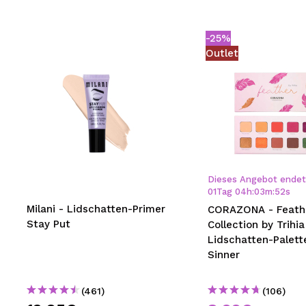
-25%
Outlet
Dieses Angebot endet 
01
Tag
04
h
:
03
m
:
51
s
Milani - Lidschatten-Primer
CORAZONA - Feath
Stay Put
Collection by Trihia
Lidschatten-Palette
Sinner
(461)
(106)