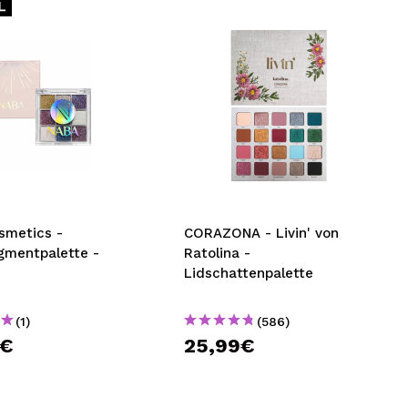
smetics -
CORAZONA - Livin' von
gmentpalette -
Ratolina -
Lidschattenpalette
(1)
(586)
9€
25,99€