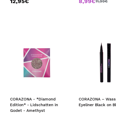
12,95€
8,99€
11,99€
CORAZONA - *Diamond
CORAZONA – Wasse
Edition* - Lidschatten in
Eyeliner Black on B
Godet - Amethyst