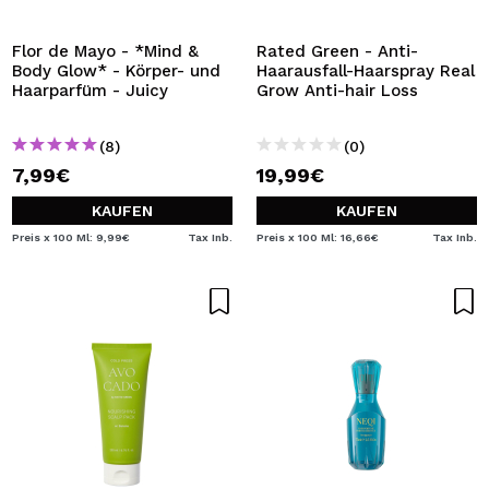
Flor de Mayo - *Mind &
Rated Green - Anti-
Body Glow* - Körper- und
Haarausfall-Haarspray Real
Haarparfüm - Juicy
Grow Anti-hair Loss
(8)
(0)
7,99€
19,99€
KAUFEN
KAUFEN
Preis x 100 Ml: 9,99€
Tax Inb.
Preis x 100 Ml: 16,66€
Tax Inb.