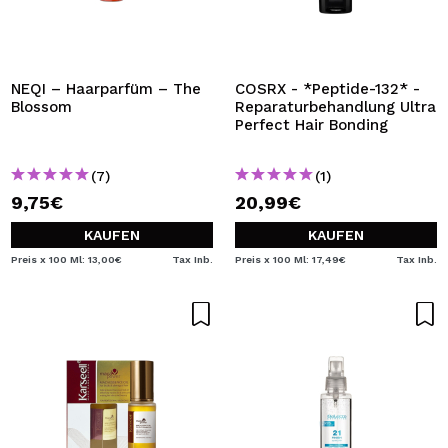
NEQI – Haarparfüm – The
COSRX - *Peptide-132* -
Blossom
Reparaturbehandlung Ultra
Perfect Hair Bonding
(7)
(1)
9,75€
20,99€
KAUFEN
KAUFEN
Preis x 100 Ml: 13,00€
Tax Inb.
Preis x 100 Ml: 17,49€
Tax Inb.