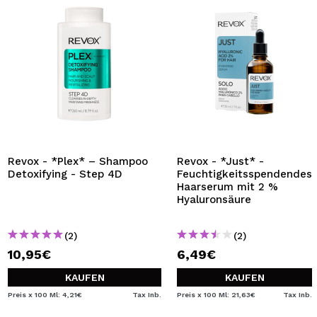
Revox - *Plex* – Shampoo
Revox - *Just* -
Detoxifying - Step 4D
Feuchtigkeitsspendendes
Haarserum mit 2 %
Hyaluronsäure
(2)
(2)
10,95€
6,49€
KAUFEN
KAUFEN
Preis x 100 Ml: 4,21€
Tax Inb.
Preis x 100 Ml: 21,63€
Tax Inb.