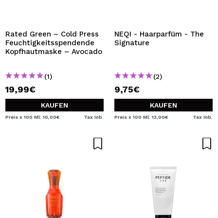
Rated Green – Cold Press
NEQI - Haarparfüm - The
Feuchtigkeitsspendende
Signature
Kopfhautmaske – Avocado
(1)
(2)
19,99€
9,75€
KAUFEN
KAUFEN
Preis x 100 Ml: 10,00€
Tax Inb.
Preis x 100 Ml: 13,00€
Tax Inb.