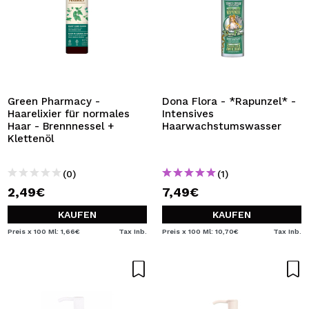
Green Pharmacy -
Dona Flora - *Rapunzel* -
Haarelixier für normales
Intensives
Haar - Brennnessel +
Haarwachstumswasser
Klettenöl
(0)
(1)
2,49€
7,49€
KAUFEN
KAUFEN
Preis x 100 Ml: 1,66€
Tax Inb.
Preis x 100 Ml: 10,70€
Tax Inb.