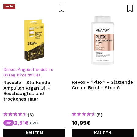
Outlet
Dieses Angebot endet in:
02
Tag
15
h
:
42
m
:
04
s
Revox - *Plex* - Glättende
Revuele - Stärkende
Creme Bond - Step 6
Ampullen Argan Oil -
Beschädigtes und
trockenes Haar
(6)
(9)
2,51€
10,95€
3,59€
-30%
KAUFEN
KAUFEN