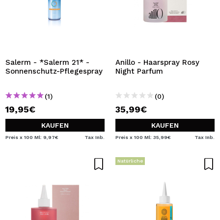
Salerm - *Salerm 21* -
Anillo - Haarspray Rosy
Sonnenschutz-Pflegespray
Night Parfum
(1)
(0)
19,95€
35,99€
KAUFEN
KAUFEN
Preis x 100 Ml: 9,97€
Tax Inb.
Preis x 100 Ml: 35,99€
Tax Inb.
Natürliche