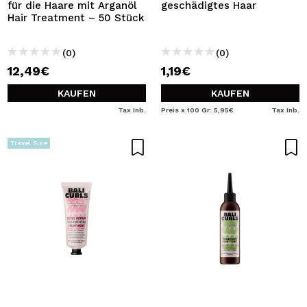
für die Haare mit Arganöl
geschädigtes Haar
Hair Treatment – 50 Stück
(0)
(0)
12,49€
1,19€
KAUFEN
KAUFEN
Tax Inb.
Preis x 100 Gr: 5,95€
Tax Inb.
Travel Size