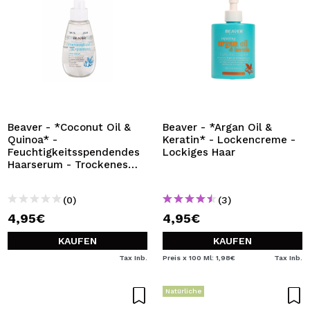
Beaver - *Coconut Oil &
Beaver - *Argan Oil &
Quinoa* -
Keratin* - Lockencreme -
Feuchtigkeitsspendendes
Lockiges Haar
Haarserum - Trockenes
Haar
(0)
(3)
4,95€
4,95€
KAUFEN
KAUFEN
Tax Inb.
Preis x 100 Ml: 1,98€
Tax Inb.
Natürliche