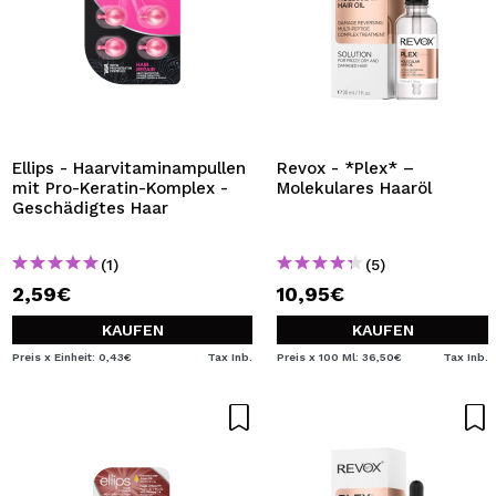
Ellips - Haarvitaminampullen
Revox - *Plex* –
mit Pro-Keratin-Komplex -
Molekulares Haaröl
Geschädigtes Haar
(1)
(5)
2,59€
10,95€
KAUFEN
KAUFEN
Preis x Einheit: 0,43€
Tax Inb.
Preis x 100 Ml: 36,50€
Tax Inb.