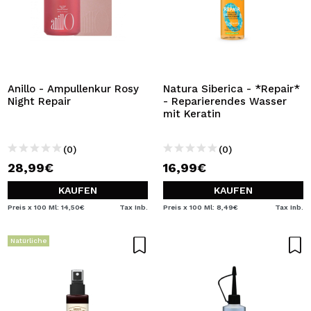
Anillo - Ampullenkur Rosy
Natura Siberica - *Repair*
Night Repair
- Reparierendes Wasser
mit Keratin
(0)
(0)
28,99€
16,99€
KAUFEN
KAUFEN
Preis x 100 Ml: 14,50€
Tax Inb.
Preis x 100 Ml: 8,49€
Tax Inb.
Natürliche