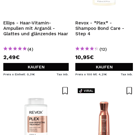
Ellips - Haar-Vitamin-
Revox - *Plex* -
Ampullen mit Arganöl -
Shampoo Bond Care -
Glattes und glänzendes Haar
Step 4
(4)
(12)
2,49€
10,95€
KAUFEN
KAUFEN
Preis x Einheit: 0,31€
Tax Inb.
Preis x 100 Ml: 4,21€
Tax Inb.