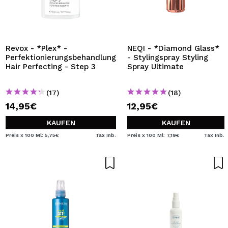
Revox - *Plex* -
NEQI - *Diamond Glass*
Perfektionierungsbehandlung
- Stylingspray Styling
Hair Perfecting - Step 3
Spray Ultimate
(17)
(18)
14,95€
12,95€
KAUFEN
KAUFEN
Preis x 100 Ml: 5,75€
Tax Inb.
Preis x 100 Ml: 7,19€
Tax Inb.