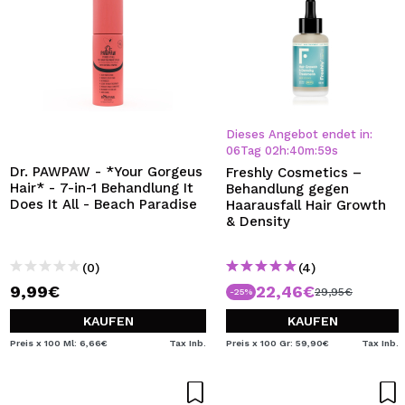
Dieses Angebot endet in:
06
Tag
02
h
:
40
m
:
58
s
Dr. PAWPAW - *Your Gorgeus
Freshly Cosmetics –
Hair* - 7-in-1 Behandlung It
Behandlung gegen
Does It All - Beach Paradise
Haarausfall Hair Growth
& Density
(0)
(4)
9,99€
22,46€
29,95€
-25%
KAUFEN
KAUFEN
Preis x 100 Ml: 6,66€
Tax Inb.
Preis x 100 Gr: 59,90€
Tax Inb.