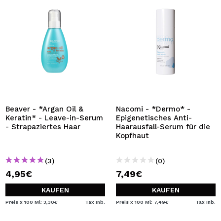
Beaver - *Argan Oil &
Nacomi - *Dermo* -
Keratin* - Leave-in-Serum
Epigenetisches Anti-
- Strapaziertes Haar
Haarausfall-Serum für die
Kopfhaut
(3)
(0)
4,95€
7,49€
KAUFEN
KAUFEN
Preis x 100 Ml: 3,30€
Tax Inb.
Preis x 100 Ml: 7,49€
Tax Inb.