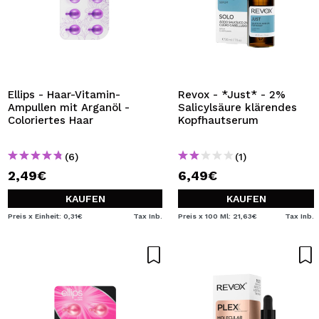
Ellips - Haar-Vitamin-
Revox - *Just* - 2%
Ampullen mit Arganöl -
Salicylsäure klärendes
Coloriertes Haar
Kopfhautserum
(6)
(1)
2,49€
6,49€
KAUFEN
KAUFEN
Preis x Einheit: 0,31€
Tax Inb.
Preis x 100 Ml: 21,63€
Tax Inb.