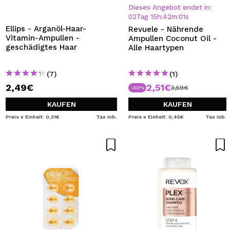
Dieses Angebot endet in:
02
Tag
15
h
:
41
m
:
59
s
Ellips - Arganöl-Haar-
Revuele - Nährende
Vitamin-Ampullen -
Ampullen Coconut Oil -
geschädigtes Haar
Alle Haartypen
(7)
(1)
2,49€
2,51€
3,59€
-30%
KAUFEN
KAUFEN
Preis x Einheit: 0,31€
Tax Inb.
Preis x Einheit: 0,45€
Tax Inb.