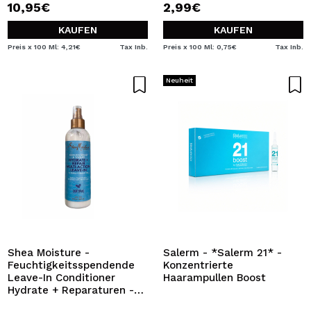
10,95€
2,99€
KAUFEN
KAUFEN
Preis x 100 Ml: 4,21€
Tax Inb.
Preis x 100 Ml: 0,75€
Tax Inb.
Neuheit
Shea Moisture -
Salerm - *Salerm 21* -
Feuchtigkeitsspendende
Konzentrierte
Leave-In Conditioner
Haarampullen Boost
Hydrate + Reparaturen -
Manuka Honig und Joghurt