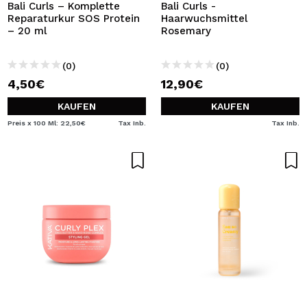
Bali Curls – Komplette
Bali Curls -
Reparaturkur SOS Protein
Haarwuchsmittel
– 20 ml
Rosemary
(0)
(0)
4,50€
12,90€
KAUFEN
KAUFEN
Preis x 100 Ml: 22,50€
Tax Inb.
Tax Inb.