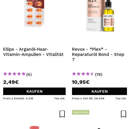
Ellips - Arganöl-Haar-
Revox - *Plex* -
Vitamin-Ampullen - Vitalität
Reparaturöl Bond - Step
7
(4)
(19)
2,49€
10,95€
KAUFEN
KAUFEN
Preis x Einheit: 0,31€
Tax Inb.
Preis x 100 Ml: 36,50€
Tax Inb.
Natürliche