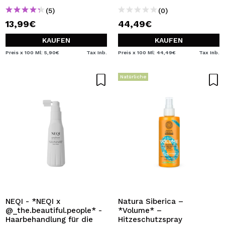
(5)
(0)
13,99€
44,49€
KAUFEN
KAUFEN
Preis x 100 Ml: 5,90€
Tax Inb.
Preis x 100 Ml: 44,49€
Tax Inb.
Natürliche
NEQI - *NEQI x
Natura Siberica –
@_the.beautiful.people* -
*Volume* –
Haarbehandlung für die
Hitzeschutzspray