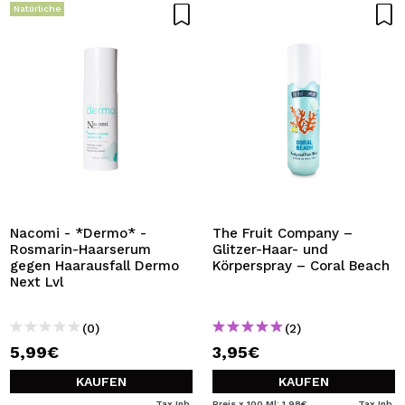
Natürliche
Nacomi - *Dermo* -
The Fruit Company –
Rosmarin-Haarserum
Glitzer-Haar- und
gegen Haarausfall Dermo
Körperspray – Coral Beach
Next Lvl
(0)
(2)
5,99€
3,95€
KAUFEN
KAUFEN
Tax Inb.
Preis x 100 Ml: 1,98€
Tax Inb.