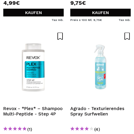
4,99€
9,75€
KAUFEN
KAUFEN
Tax Inb.
Preis x 100 Ml: 9,75€
Tax Inb.
Revox - *Plex* – Shampoo
Agrado - Texturierendes
Multi-Peptide - Step 4P
Spray Surfwellen
(1)
(4)