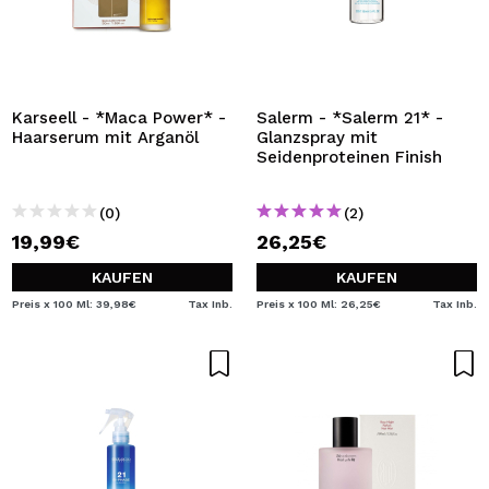
Karseell - *Maca Power* -
Salerm - *Salerm 21* -
Haarserum mit Arganöl
Glanzspray mit
Seidenproteinen Finish
(0)
(2)
19,99€
26,25€
KAUFEN
KAUFEN
Preis x 100 Ml: 39,98€
Tax Inb.
Preis x 100 Ml: 26,25€
Tax Inb.