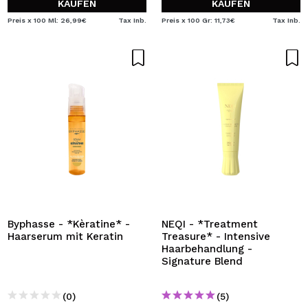
KAUFEN
KAUFEN
Preis x 100 Ml: 26,99€
Tax Inb.
Preis x 100 Gr: 11,73€
Tax Inb.
Byphasse - *Kèratine* -
NEQI - *Treatment
Haarserum mit Keratin
Treasure* - Intensive
Haarbehandlung -
Signature Blend
(0)
(5)