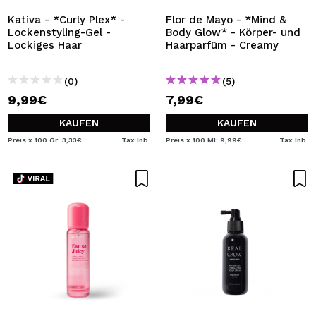
Kativa - *Curly Plex* -
Flor de Mayo - *Mind &
Lockenstyling-Gel -
Body Glow* - Körper- und
Lockiges Haar
Haarparfüm - Creamy
(0)
(5)
9,99€
7,99€
KAUFEN
KAUFEN
Preis x 100 Gr: 3,33€
Tax Inb.
Preis x 100 Ml: 9,99€
Tax Inb.