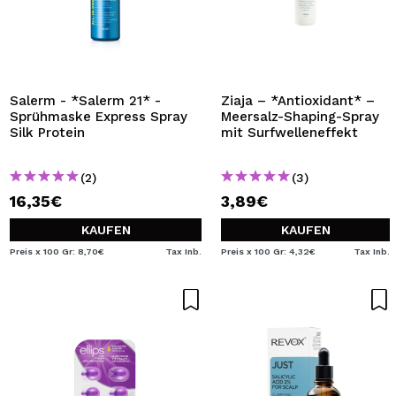
Salerm - *Salerm 21* -
Ziaja – *Antioxidant* –
Sprühmaske Express Spray
Meersalz-Shaping-Spray
Silk Protein
mit Surfwelleneffekt
(2)
(3)
16,35€
3,89€
KAUFEN
KAUFEN
Preis x 100 Gr: 8,70€
Tax Inb.
Preis x 100 Gr: 4,32€
Tax Inb.