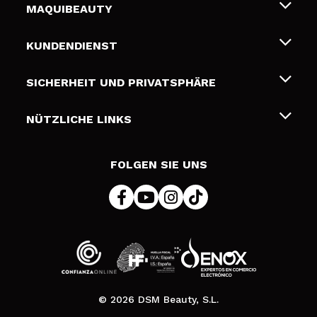
MAQUIBEAUTY
Über uns
KUNDENDIENST
Beschäftigung
Liefer- und Versandkosten
SICHERHEIT UND PRIVATSPHÄRE
Geschenkkarten
Widerruf / Rücksendungen
Bedingungen und Datenschutz
NÜTZLICHE LINKS
Zahlung
Datenschutzrichtlinie
Kontakt
Cookies Policy
FOLGEN SIE UNS
Online Streitschlichtung (ODR)
© 2026 DSM Beauty, S.L.