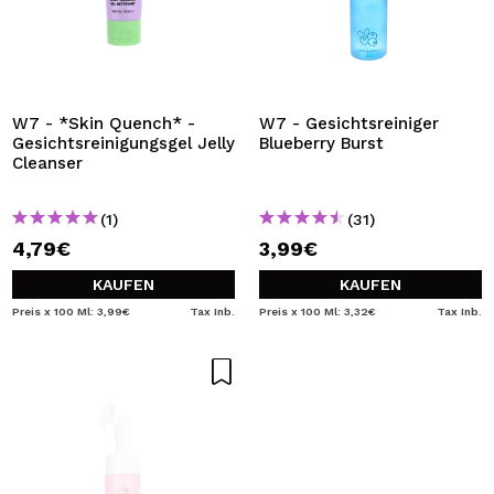
W7 - *Skin Quench* -
W7 - Gesichtsreiniger
Gesichtsreinigungsgel Jelly
Blueberry Burst
Cleanser
(1)
(31)
4,79€
3,99€
KAUFEN
KAUFEN
Preis x 100 Ml: 3,99€
Tax Inb.
Preis x 100 Ml: 3,32€
Tax Inb.