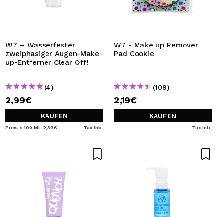
W7 – Wasserfester
W7 - Make up Remover
zweiphasiger Augen-Make-
Pad Cookie
up-Entferner Clear Off!
(4)
(109)
2,99€
2,19€
KAUFEN
KAUFEN
Preis x 100 Ml: 2,39€
Tax Inb.
Tax Inb.