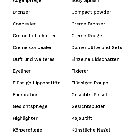
Augenpflege
Body Splash
Bronzer
Compact powder
Concealer
Creme Bronzer
Creme Lidschatten
Creme Rouge
Creme concealer
Damendüfte und Sets
Duft und weiteres
Einzelne Lidschatten
Eyeliner
Fixierer
Flüssige Lippenstifte
Flüssiges Rouge
Foundation
Gesichts-Pinsel
Gesichtspflege
Gesichtspuder
Highlighter
Kajalstift
Körperpflege
Künstliche Nägel