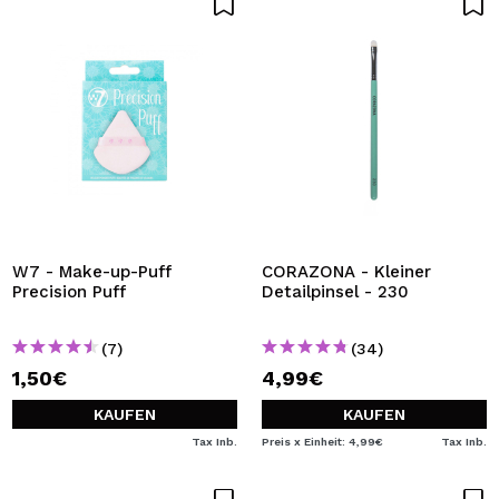
W7 - Make-up-Puff
CORAZONA - Kleiner
Precision Puff
Detailpinsel - 230
(7)
(34)
1,50€
4,99€
KAUFEN
KAUFEN
Tax Inb.
Preis x Einheit: 4,99€
Tax Inb.