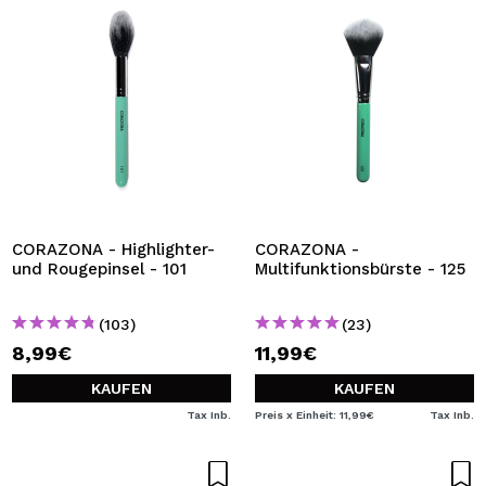
CORAZONA - Highlighter-
CORAZONA -
und Rougepinsel - 101
Multifunktionsbürste - 125
(103)
(23)
8,99€
11,99€
KAUFEN
KAUFEN
Tax Inb.
Preis x Einheit: 11,99€
Tax Inb.