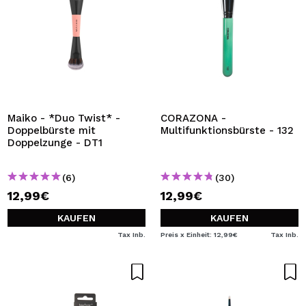
Maiko - *Duo Twist* -
CORAZONA -
Doppelbürste mit
Multifunktionsbürste - 132
Doppelzunge - DT1
(6)
(30)
12,99€
12,99€
KAUFEN
KAUFEN
Tax Inb.
Preis x Einheit: 12,99€
Tax Inb.