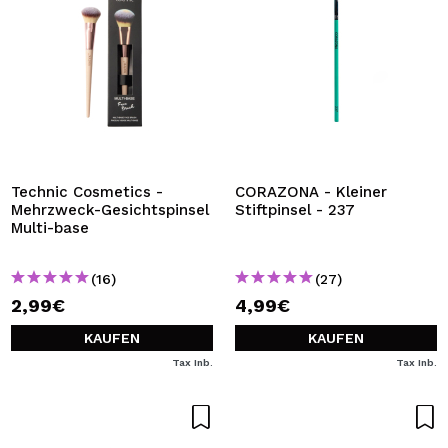
Technic Cosmetics -
CORAZONA - Kleiner
Mehrzweck-Gesichtspinsel
Stiftpinsel - 237
Multi-base
(16)
(27)
2,99€
4,99€
KAUFEN
KAUFEN
Tax Inb.
Tax Inb.