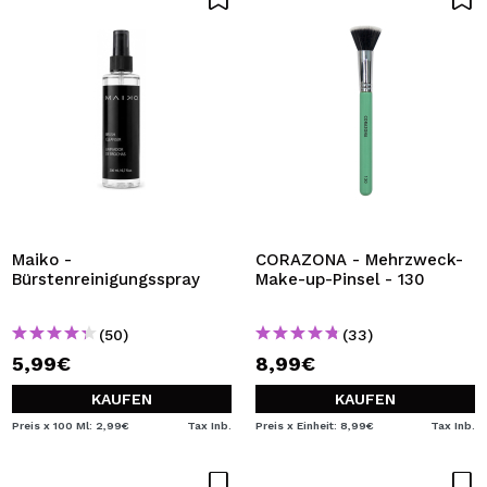
Maiko -
CORAZONA - Mehrzweck-
Bürstenreinigungsspray
Make-up-Pinsel - 130
(50)
(33)
5,99€
8,99€
KAUFEN
KAUFEN
Preis x 100 Ml: 2,99€
Tax Inb.
Preis x Einheit: 8,99€
Tax Inb.