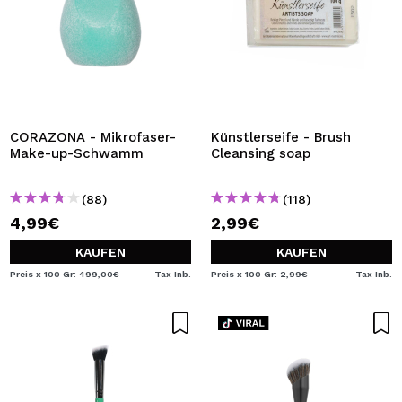
CORAZONA - Mikrofaser-
Künstlerseife - Brush
Make-up-Schwamm
Cleansing soap
(88)
(118)
4,99€
2,99€
KAUFEN
KAUFEN
Preis x 100 Gr: 499,00€
Tax Inb.
Preis x 100 Gr: 2,99€
Tax Inb.