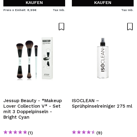
KAUFEN
KAUFEN
Preis x Einheit: 8,99€
Tax Inb.
Tax Inb.
Jessup Beauty - *Makeup
ISOCLEAN –
Lover Collection V* - Set
Sprühpinselreiniger 275 ml
mit 3 Doppelpinseln -
Bright Cyan
(1)
(9)