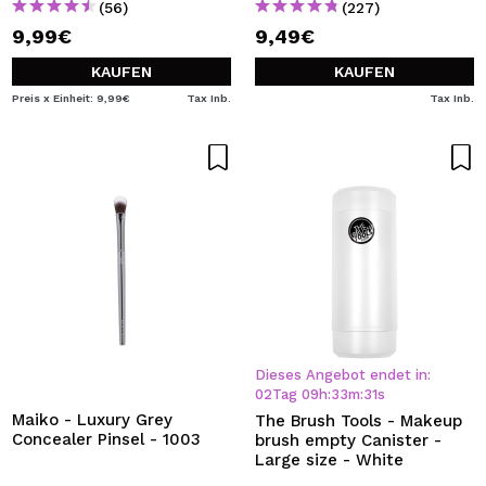
(56)
(227)
9,99€
9,49€
KAUFEN
KAUFEN
Preis x Einheit: 9,99€
Tax Inb.
Tax Inb.
Dieses Angebot endet in:
02
Tag
09
h
:
33
m
:
31
s
Maiko - Luxury Grey
The Brush Tools - Makeup
Concealer Pinsel - 1003
brush empty Canister -
Large size - White