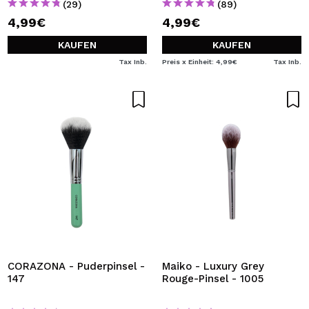
(29)
(89)
4,99€
4,99€
KAUFEN
KAUFEN
Tax Inb.
Preis x Einheit: 4,99€
Tax Inb.
CORAZONA - Puderpinsel -
Maiko - Luxury Grey
147
Rouge-Pinsel - 1005