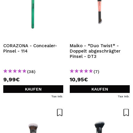
CORAZONA - Concealer-
Maiko - *Duo Twist* -
Pinsel - 114
Doppelt abgeschrägter
Pinsel - DT3
(38)
(7)
9,99€
10,95€
KAUFEN
KAUFEN
Tax Inb.
Tax Inb.