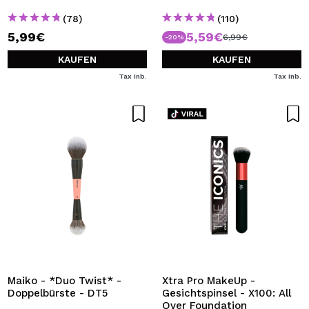
(78)
(110)
5,99€
5,59€
6,99€
-20%
KAUFEN
KAUFEN
Tax Inb.
Tax Inb.
Maiko - *Duo Twist* -
Xtra Pro MakeUp -
Doppelbürste - DT5
Gesichtspinsel - X100: All
Over Foundation