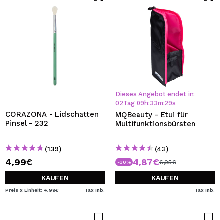
Dieses Angebot endet in:
02
Tag
09
h
:
33
m
:
28
s
CORAZONA - Lidschatten
MQBeauty - Etui für
Pinsel - 232
Multifunktionsbürsten
(139)
(43)
4,99€
4,87€
6,95€
-30%
KAUFEN
KAUFEN
Preis x Einheit: 4,99€
Tax Inb.
Tax Inb.