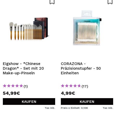
Eigshow - *Chinese
CORAZONA -
Dragon* - Set mit 20
Präzisionstupfer - 50
Make-up-Pinseln
Einheiten
(1)
(17)
54,99€
4,99€
KAUFEN
KAUFEN
Tax Inb.
Preis x Einheit: 0,10€
Tax Inb.