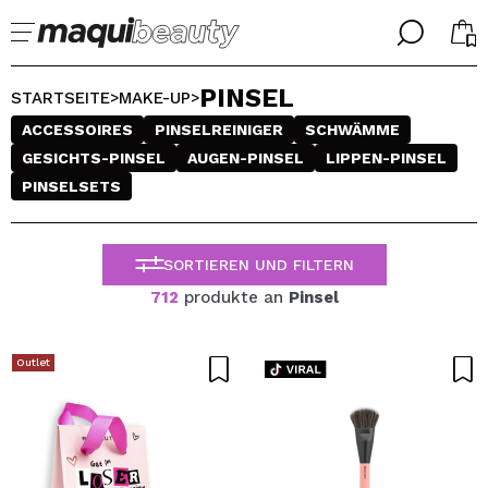
╳
╳
PINSEL
WÄHLE DEINE SPRACHE
STARTSEITE
MAKE-UP
>
>
Ich bin bereits #maquilover, ich habe ein Konto
ACCESSOIRES
PINSELREINIGER
SCHWÄMME
WILLKOMMEN!
ALEMAN
GESICHTS-PINSEL
AUGEN-PINSEL
LIPPEN-PINSEL
ESPAÑOL
PINSELSETS
ENGLISH
FRANCES
ITALIANO
SORTIEREN UND FILTERN
PORTUGUESE
Passwort vergessen?
712
produkte an
Pinsel
Outlet
Ich habe hier kein Konto