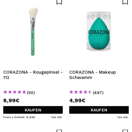
CORAZONA - Rougepinsel -
CORAZONA - Makeup
112
Schwamm
(50)
(487)
8,99€
4,99€
KAUFEN
KAUFEN
Preis x Einheit: 8,99€
Tax Inb.
Tax Inb.