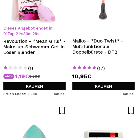
ICH MÖCHTE MICH
REGISTRIEREN
Durch die Erstellung eines Kontos bei Maquillalia.de
können Sie Ihre Einkäufe schnell tätigen, den Status Ihrer
Dieses Angebot endet in:
Bestellungen überprüfen und Ihre bisherigen Vorgänge
01
Tag
21
h
:
33
m
:
28
s
einsehen.
Maiko - *Duo Twist* -
Revolution - *Mean Girls* -
Multifunktionale
Make-up-Schwamm Get In
Doppelbürste - DT2
Loser Blender
BENUTZERKONTO ERSTELLEN
(1)
(17)
4,19€
10,95€
6,99€
-40%
KAUFEN
KAUFEN
Preis x Einheit: 6,99€
Tax Inb.
Tax Inb.