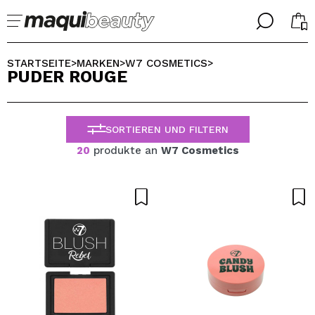
╳
╳
WÄHLE DEINE SPRACHE
STARTSEITE
MARKEN
W7 COSMETICS
>
>
>
PUDER ROUGE
Ich bin bereits #maquilover, ich habe ein Konto
WILLKOMMEN!
ALEMAN
ESPAÑOL
SORTIEREN UND FILTERN
ENGLISH
FRANCES
20
produkte an
W7 Cosmetics
ITALIANO
PORTUGUESE
Passwort vergessen?
Ich habe hier kein Konto