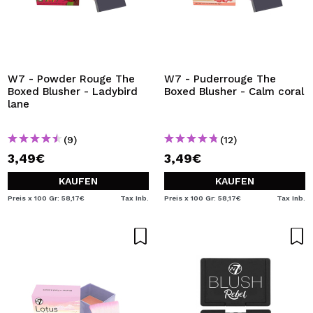
W7 - Powder Rouge The
W7 - Puderrouge The
Boxed Blusher - Ladybird
Boxed Blusher - Calm coral
lane
(9)
(12)
3,49€
3,49€
KAUFEN
KAUFEN
Preis x 100 Gr: 58,17€
Tax Inb.
Preis x 100 Gr: 58,17€
Tax Inb.