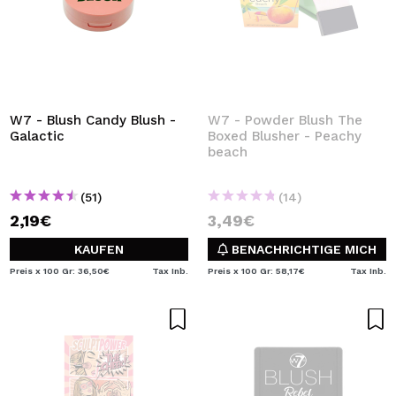
W7 - Blush Candy Blush -
W7 - Powder Blush The
Galactic
Boxed Blusher - Peachy
beach
(51)
(14)
2,19€
3,49€
KAUFEN
BENACHRICHTIGE MICH
Preis x 100 Gr: 36,50€
Tax Inb.
Preis x 100 Gr: 58,17€
Tax Inb.