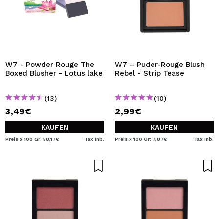
W7 - Powder Rouge The
W7 – Puder-Rouge Blush
Boxed Blusher - Lotus lake
Rebel - Strip Tease
(13)
(10)
3,49€
2,99€
KAUFEN
KAUFEN
Preis x 100 Gr: 58,17€
Tax Inb.
Preis x 100 Gr: 7,87€
Tax Inb.