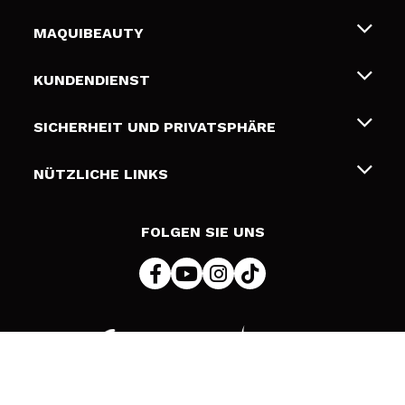
MAQUIBEAUTY
Über uns
KUNDENDIENST
Beschäftigung
Liefer- und Versandkosten
SICHERHEIT UND PRIVATSPHÄRE
Geschenkkarten
Widerruf / Rücksendungen
Bedingungen und Datenschutz
NÜTZLICHE LINKS
Zahlung
Datenschutzrichtlinie
Kontakt
Cookies Policy
FOLGEN SIE UNS
Online Streitschlichtung (ODR)
© 2026 DSM Beauty, S.L.