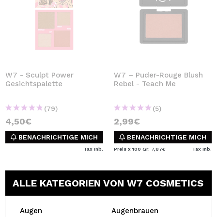
W7 - Sculpt Power
W7 – Puder-Rouge Blush
Gesichtspalette
Rebel - Teach Me
(79)
(5)
4,50€
2,99€
BENACHRICHTIGE MICH
BENACHRICHTIGE MICH
Tax Inb.
Preis x 100 Gr: 7,87€
Tax Inb.
ALLE KATEGORIEN VON W7 COSMETICS
Augen
Augenbrauen