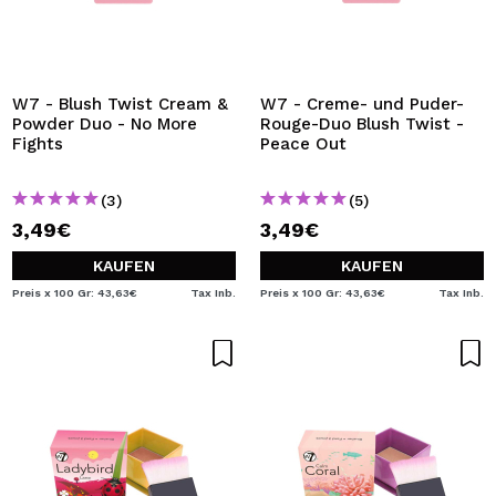
W7 - Blush Twist Cream &
W7 - Creme- und Puder-
Powder Duo - No More
Rouge-Duo Blush Twist -
Fights
Peace Out
(3)
(5)
3,49€
3,49€
KAUFEN
KAUFEN
Preis x 100 Gr: 43,63€
Tax Inb.
Preis x 100 Gr: 43,63€
Tax Inb.