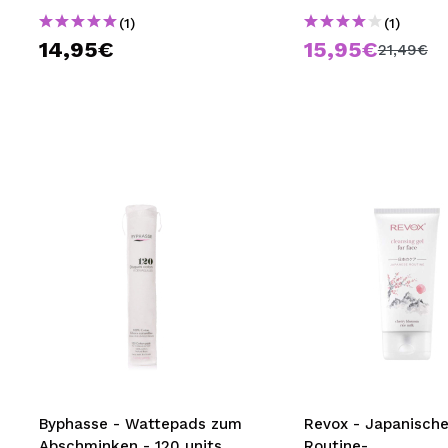
(1)
(1)
14,95€
15,95€
21,49€
Byphasse - Wattepads zum
Revox - Japanisch
Abschminken - 120 units
Routine-