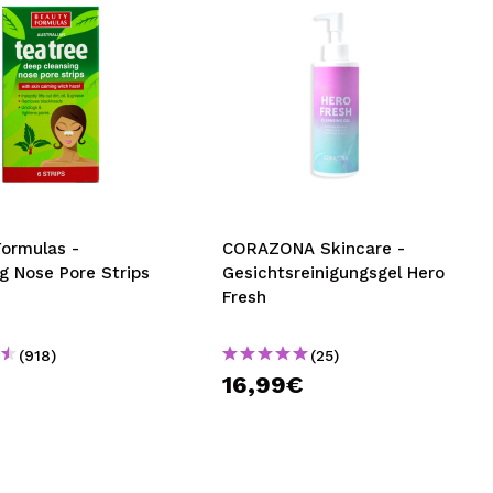
Formulas -
CORAZONA Skincare -
g Nose Pore Strips
Gesichtsreinigungsgel Hero
e
Fresh
(918)
(25)
16,99€