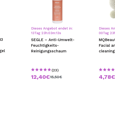
Dieses Angebot endet in:
Dieses An
13
Tag
23
h
:
03
m
:
12
s
00
Tag
23
B3
SEGLE – Anti-Umwelt-
MQBeaut
Feuchtigkeits-
Facial a
gel
Reinigungsschaum
cleanin
(23)
12,40€
4,78
15,50€