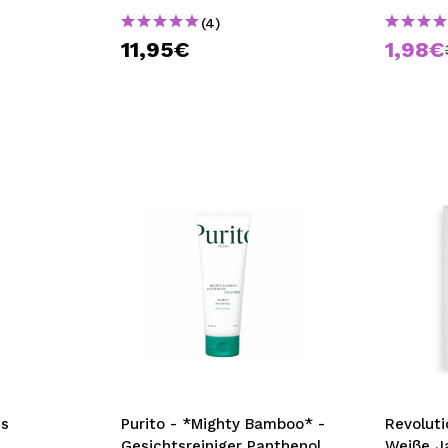
(4)
11,95€
1,98€
es
Purito - *Mighty Bamboo* -
Revoluti
Gesichtsreiniger Panthenol
Weiße J