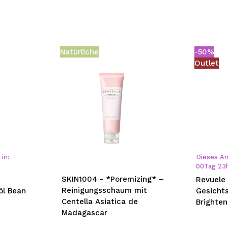
Natürliche
-50%
Outlet
in:
Dieses An
00
Tag
23
SKIN1004 - *Poremizing* –
Revuele 
Reinigungsschaum mit
öl Bean
Gesicht
Centella Asiatica de
Brighten
Madagascar