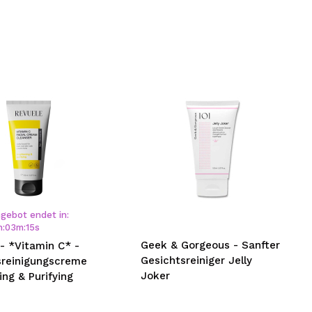
gebot endet in:
h
:
03
m
:
15
s
Geek & Gorgeous - Sanfter
- *Vitamin C* -
Gesichtsreiniger Jelly
sreinigungscreme
Joker
ing & Purifying