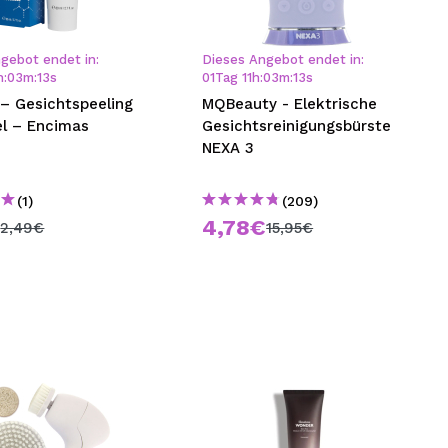
nsehen.
gebot endet in:
Dieses Angebot endet in:
h
:
03
m
:
12
s
01
Tag
11
h
:
03
m
:
12
s
NUTZERKONTO ERSTELLEN
 – Gesichtspeeling
MQBeauty - Elektrische
Easy Peel – Encimas
Gesichtsreinigungsbürste
NEXA 3
(1)
(209)
€
4,78€
2,49€
15,95€