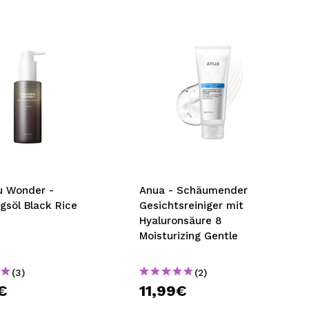
u Wonder -
Anua - Schäumender
gsöl Black Rice
Gesichtsreiniger mit
Hyaluronsäure 8
Moisturizing Gentle
(3)
(2)
€
11,99€