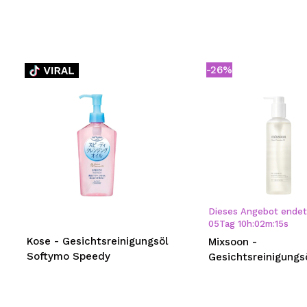
-26%
Dieses Angebot endet 
05
Tag
10
h
:
02
m
:
15
s
Kose - Gesichtsreinigungsöl
Mixsoon -
Softymo Speedy
Gesichtsreinigungs