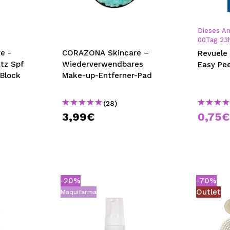
bisherigen Vorgänge ei
Dieses An
00
Tag
23
BE
e -
CORAZONA Skincare –
Revuele
tz Spf
Wiederverwendbares
Block
Make-up-Entferner-Pad
(28)
3,99€
0,75
-20%
-70%
Outlet
Maquifarma