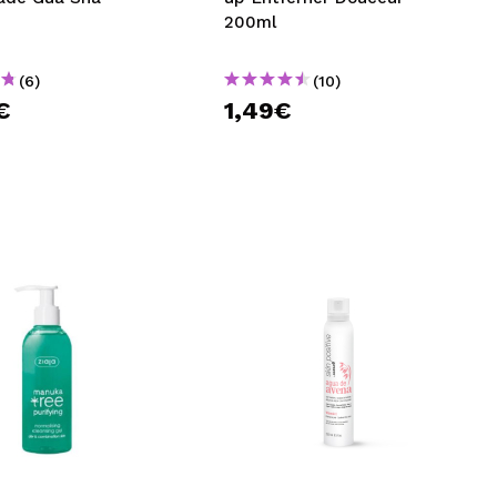
200ml
(6)
(10)
€
1,49€