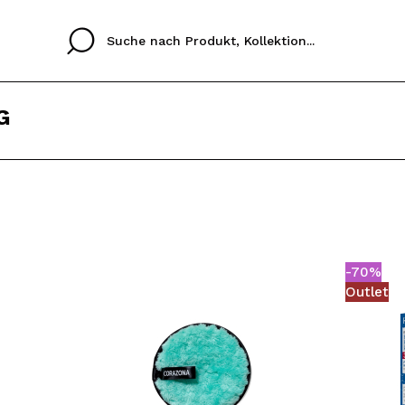
G
Cristina
Antonia
Ines
Ich habe hier kein K
SPRACHE
ez que
Buena experiencia
Muy bien
Spedizi
ICH M
ALEMAN
ESPAÑOL
eriencia
imballa
-70%
ajería.
elegan
REGIS
Outlet
colori sc
Durch die Erstellung e
Einkäufe schnell tätig