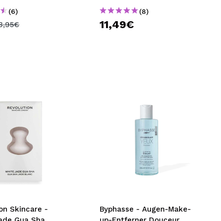
(6)
(8)
11,49€
3,95€
on Skincare -
Byphasse - Augen-Make-
ade Gua Sha
up-Entferner Douceur