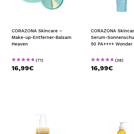
MAQUIFARMA
KOREA ZONE
TRAVEL SIZE
CORAZONA Skincare –
CORAZONA Skincar
Make-up-Entferner-Balsam
Serum-Sonnenschu
NATURE
Heaven
50 PA++++ Wonder 
(71)
(38)
SPECIALS
16,99€
16,99€
OUTLET
SIE SIND ZURÜCKGEKEHRT!
BALD VERFÜGBAR
BLOG