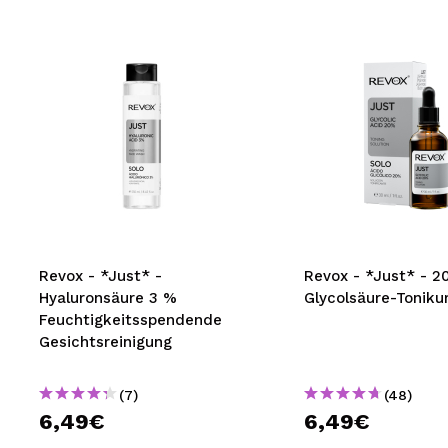
Revox - *Just* -
Revox - *Just* - 
Hyaluronsäure 3 %
Glycolsäure-Tonik
Feuchtigkeitsspendende
Gesichtsreinigung
(7)
(48)
6,49€
6,49€