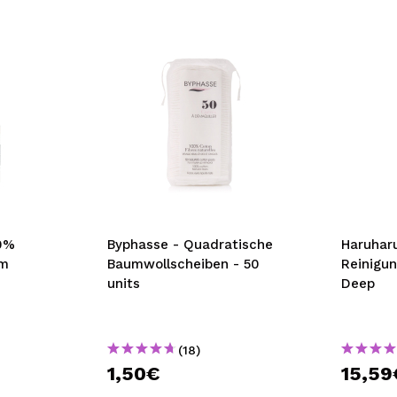
20%
Byphasse - Quadratische
Haruhar
um
Baumwollscheiben - 50
Reinigun
units
Deep
(18)
1,50€
15,59