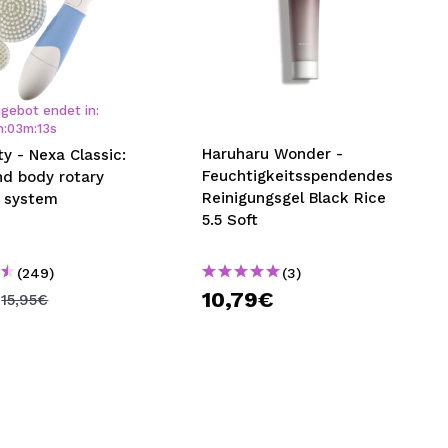
gebot endet in:
h
:
03
m
:
12
s
Haruharu Wonder -
y - Nexa Classic:
Feuchtigkeitsspendendes
nd body rotary
Reinigungsgel Black Rice
g system
5.5 Soft
(249)
(3)
€
10,79€
15,95€