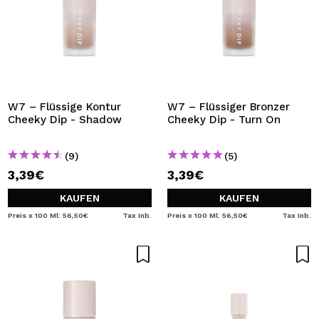
W7 – Flüssige Kontur
W7 – Flüssiger Bronzer
Cheeky Dip - Shadow
Cheeky Dip - Turn On
(9)
(5)
3,39€
3,39€
KAUFEN
KAUFEN
Preis x 100 Ml: 56,50€
Tax Inb.
Preis x 100 Ml: 56,50€
Tax Inb.