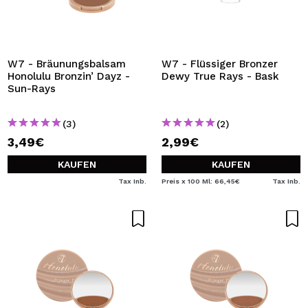
W7 - Bräunungsbalsam
W7 - Flüssiger Bronzer
Honolulu Bronzin’ Dayz -
Dewy True Rays - Bask
Sun-Rays
(3)
(2)
3,49€
2,99€
KAUFEN
KAUFEN
Tax Inb.
Preis x 100 Ml: 66,45€
Tax Inb.