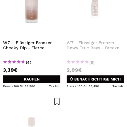
W7 – Flüssiger Bronzer
W7 - Flüssiger Bronzer
Cheeky Dip - Fierce
Dewy True Rays - Breeze
(4)
(5)
3,39€
2,99€
KAUFEN
BENACHRICHTIGE MICH
Preis x 100 Ml: 56,50€
Tax Inb.
Preis x 100 Gr: 66,45€
Tax Inb.