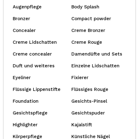
Augenpflege
Body Splash
Bronzer
Compact powder
Concealer
Creme Bronzer
Creme Lidschatten
Creme Rouge
Creme concealer
Damendüfte und Sets
Duft und weiteres
Einzelne Lidschatten
Eyeliner
Fixierer
Flüssige Lippenstifte
Flüssiges Rouge
Foundation
Gesichts-Pinsel
Gesichtspflege
Gesichtspuder
Highlighter
Kajalstift
Körperpflege
Künstliche Nägel