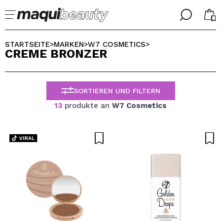
╳
╳
WÄHLE DEINE SPRACHE
STARTSEITE
MARKEN
W7 COSMETICS
>
>
>
CREME BRONZER
Ich bin bereits #maquilover, ich habe ein Konto
WILLKOMMEN!
ALEMAN
ESPAÑOL
SORTIEREN UND FILTERN
ENGLISH
FRANCES
13
produkte an
W7 Cosmetics
ITALIANO
PORTUGUESE
Passwort vergessen?
Ich habe hier kein Konto