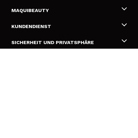
MAQUIBEAUTY
Über uns
KUNDENDIENST
Beschäftigung
Liefer- und Versandkosten
SICHERHEIT UND PRIVATSPHÄRE
Geschenkkarten
Widerruf / Rücksendungen
Bedingungen und Datenschutz
NÜTZLICHE LINKS
Zahlung
Datenschutzrichtlinie
Kontakt
Cookies Policy
FOLGEN SIE UNS
Online Streitschlichtung (ODR)
© 2026 DSM Beauty, S.L.