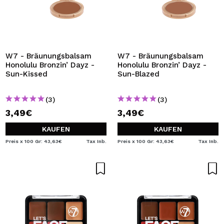
W7 - Bräunungsbalsam
W7 - Bräunungsbalsam
Honolulu Bronzin’ Dayz -
Honolulu Bronzin’ Dayz -
Sun-Kissed
Sun-Blazed
(3)
(3)
3,49€
3,49€
KAUFEN
KAUFEN
Preis x 100 Gr: 43,63€
Tax Inb.
Preis x 100 Gr: 43,63€
Tax Inb.