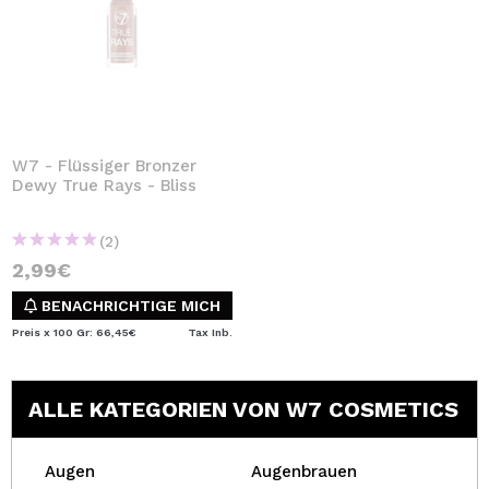
W7 - Flüssiger Bronzer
Dewy True Rays - Bliss
(2)
2,99€
BENACHRICHTIGE MICH
Preis x 100 Gr: 66,45€
Tax Inb.
ALLE KATEGORIEN VON W7 COSMETICS
Augen
Augenbrauen