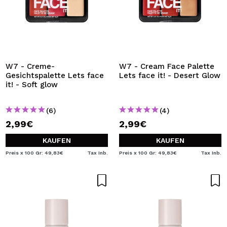
W7 - Creme-
W7 - Cream Face Palette
Gesichtspalette Lets face
Lets face it! - Desert Glow
it! - Soft glow
(6)
(4)
2,99€
2,99€
KAUFEN
KAUFEN
Preis x 100 Gr: 49,83€
Tax Inb.
Preis x 100 Gr: 49,83€
Tax Inb.