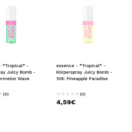
- *Glimmer in a
essence - *Glimmer in a
- Gesichtsschmuck
Bubble* - Lipgloss
(0)
(0)
3,29€