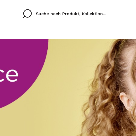
Cristina
Antonia
Ines
Ich habe hier kein K
SPRACHE
ez que
Buena experiencia
Muy bien
Spedizi
ICH M
ALEMAN
ESPAÑOL
eriencia
imballa
ajería.
elegan
REGIS
colori sc
Durch die Erstellung e
Einkäufe schnell tätig