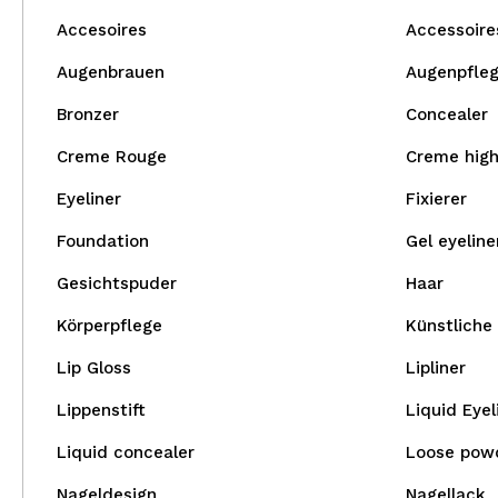
Accesoires
Accessoire
Augenbrauen
Augenpfle
Bronzer
Concealer
Creme Rouge
Creme high
Eyeliner
Fixierer
Foundation
Gel eyeline
Gesichtspuder
Haar
Körperpflege
Künstliche
Lip Gloss
Lipliner
Lippenstift
Liquid Eyel
Liquid concealer
Loose pow
Nageldesign
Nagellack