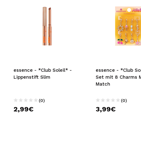
essence - *Tropical* -
essence - *Tropica
Körperspray Juicy Bomb -
Körperspray Juicy 
109: Coconut Crush
110: Mango Mellow
(0)
(0)
4,59€
4,59€