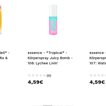
l* -
essence - *Glimmer in a
essence 
Bomb -
Bubble* - Flacher
Bubble* 
Gesichtspinsel
(0)
4,59€
3,59€