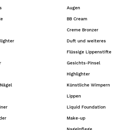
s
Augen
ge
BB Cream
Creme Bronzer
lighter
Duft und weiteres
Flüssige Lippenstifte
r
Gesichts-Pinsel
Highlighter
 Nägel
Künstliche Wimpern
Lippen
iner
Liquid Foundation
der
Make-up
Nagelpflege