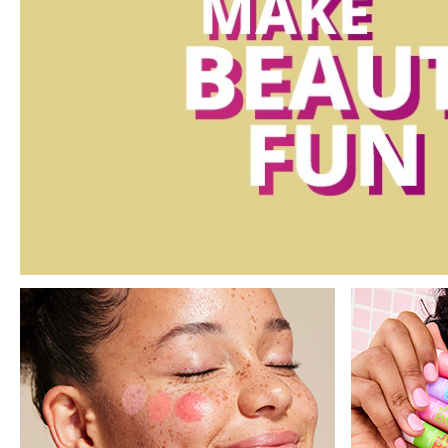
MAQUIFARMA
KOREA ZONE
TRAVEL SIZE
NATURE
SPECIALS
OUTLET
SIE SIND ZURÜCKGEKEHRT!
BALD VERFÜGBAR
BLOG