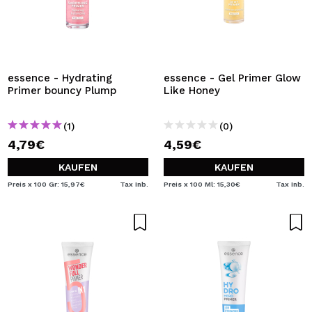
essence - Hydrating
essence - Gel Primer Glow
Primer bouncy Plump
Like Honey
(1)
(0)
4,79€
4,59€
KAUFEN
KAUFEN
Preis x 100 Gr: 15,97€
Tax Inb.
Preis x 100 Ml: 15,30€
Tax Inb.