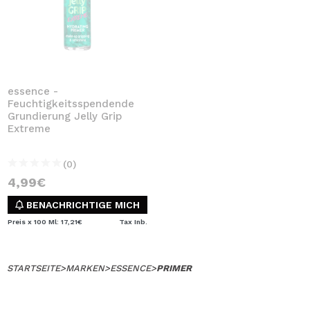
essence -
Feuchtigkeitsspendende
Grundierung Jelly Grip
Extreme
(0)
4,99€
BENACHRICHTIGE MICH
Preis x 100 Ml: 17,21€
Tax Inb.
STARTSEITE
>
MARKEN
>
ESSENCE
>
PRIMER