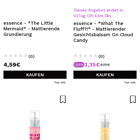
Dieses Angebot endet in:
02
Tag
13
h
:
45
m
:
37
s
essence - *The Little
essence - *What The
Mermaid* - Mattierende
Fluff?!* - Mattierender
Grundierung
Gesichtsbalsam On Cloud
Candy
(0)
(0)
4,59€
3,35€
4,19€
-20%
KAUFEN
KAUFEN
Tax Inb.
Tax Inb.