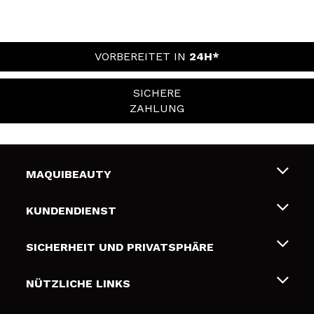
VORBEREITET IN
24H*
SICHERE
ZAHLUNG
MAQUIBEAUTY
Über uns
KUNDENDIENST
Beschäftigung
Liefer- und Versandkosten
SICHERHEIT UND PRIVATSPHÄRE
Geschenkkarten
Widerruf / Rücksendungen
Bedingungen und Datenschutz
NÜTZLICHE LINKS
Zahlung
Datenschutzrichtlinie
Kontakt