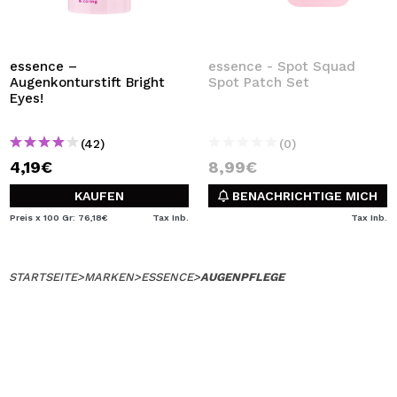
essence –
essence - Spot Squad
Augenkonturstift Bright
Spot Patch Set
Eyes!
(42)
(0)
4,19€
8,99€
KAUFEN
BENACHRICHTIGE MICH
Preis x 100 Gr: 76,18€
Tax Inb.
Tax Inb.
STARTSEITE
>
MARKEN
>
ESSENCE
>
AUGENPFLEGE