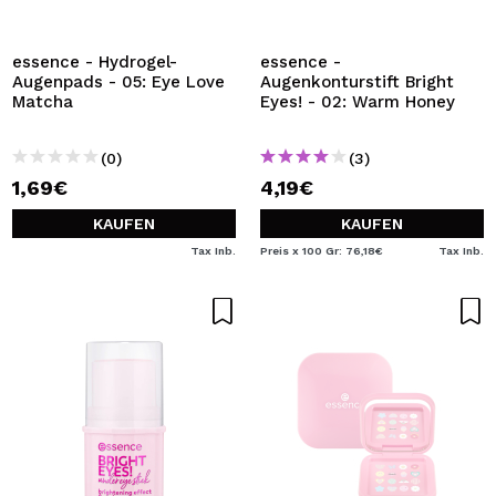
essence - Hydrogel-
essence -
Augenpads - 05: Eye Love
Augenkonturstift Bright
Matcha
Eyes! - 02: Warm Honey
(0)
(3)
1,69€
4,19€
KAUFEN
KAUFEN
Tax Inb.
Preis x 100 Gr: 76,18€
Tax Inb.