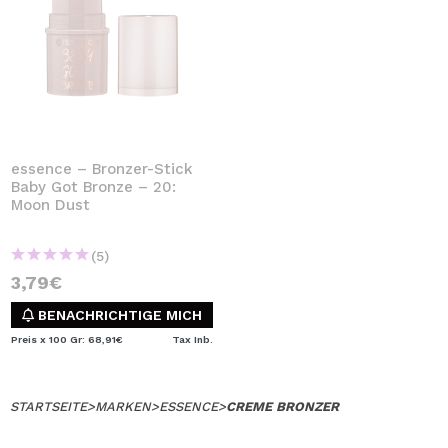
essence – Bronzer-Stick
Baby Got Bronze – 20:
Moon Dust
(5)
3,79€
BENACHRICHTIGE MICH
Preis x 100 Gr: 68,91€
Tax Inb.
STARTSEITE
>
MARKEN
>
ESSENCE
>
CREME BRONZER