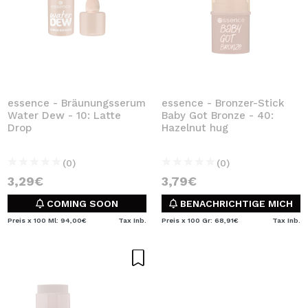
essence - Bräunungsserum
essence - Bronzer-Stick
Water Dew - 10: Latte
Baby Got Bronze - 40:
Drop
Hazelnut hug
(0)
(0)
3,29€
3,79€
COMING SOON
BENACHRICHTIGE MICH
Preis x 100 Ml: 94,00€
Tax Inb.
Preis x 100 Gr: 68,91€
Tax Inb.