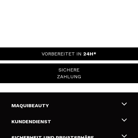
VORBEREITET IN
24H*
SICHERE
ZAHLUNG
MAQUIBEAUTY
Über uns
KUNDENDIENST
Beschäftigung
Liefer- und Versandkosten
SICHERHEIT UND PRIVATSPHÄRE
Geschenkkarten