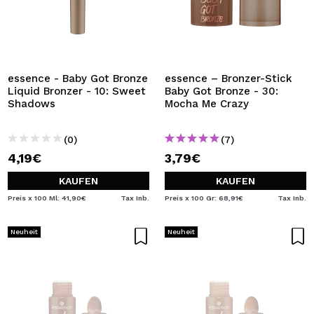
essence - Baby Got Bronze
essence – Bronzer-Stick
Liquid Bronzer - 10: Sweet
Baby Got Bronze - 30:
Shadows
Mocha Me Crazy
(0)
(7)
4,19€
3,79€
KAUFEN
KAUFEN
Preis x 100 Ml: 41,90€
Tax Inb.
Preis x 100 Gr: 68,91€
Tax Inb.
Neuheit
Neuheit