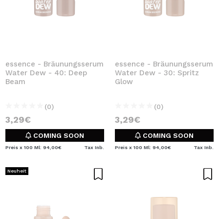
essence - Bräunungsserum
essence - Bräunungsserum
Water Dew - 40: Deep
Water Dew - 30: Spritz
Beam
Glow
(0)
(0)
3,29€
3,29€
COMING SOON
COMING SOON
Preis x 100 Ml: 94,00€
Tax Inb.
Preis x 100 Ml: 94,00€
Tax Inb.
Neuheit