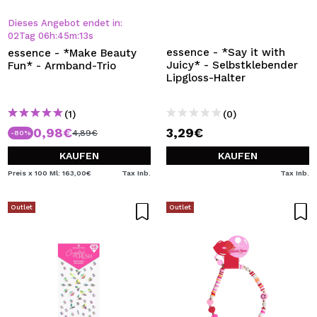
Dieses Angebot endet in:
02
Tag
06
h
:
45
m
:
13
s
essence - *Say it with
essence - *Make Beauty
Juicy* - Selbstklebender
Fun* - Armband-Trio
Lipgloss-Halter
(1)
(0)
0,98€
3,29€
4,89€
-80%
KAUFEN
KAUFEN
Preis x 100 Ml: 163,00€
Tax Inb.
Tax Inb.
Outlet
Outlet