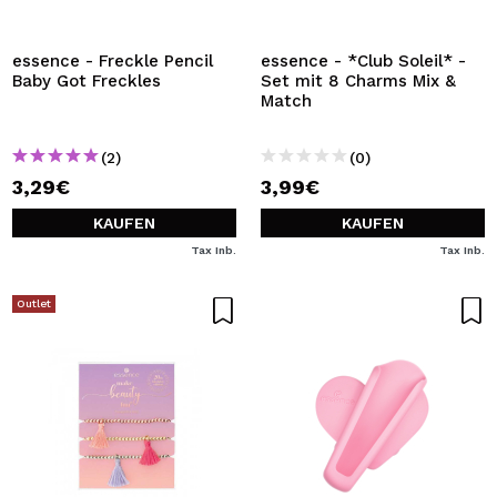
ICH MÖCHTE MICH
REGISTRIEREN
essence - Freckle Pencil
essence - *Club Soleil* -
Baby Got Freckles
Set mit 8 Charms Mix &
Durch die Erstellung eines Kontos bei Maquillalia.de
Match
können Sie Ihre Einkäufe schnell tätigen, den Status Ihrer
Bestellungen überprüfen und Ihre bisherigen Vorgänge
einsehen.
(2)
(0)
3,29€
3,99€
BENUTZERKONTO ERSTELLEN
KAUFEN
KAUFEN
Tax Inb.
Tax Inb.
Outlet