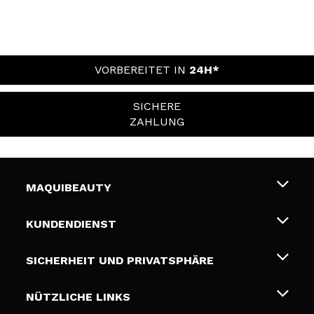
VORBEREITET IN
24H*
SICHERE
ZAHLUNG
MAQUIBEAUTY
Über uns
KUNDENDIENST
Beschäftigung
Liefer- und Versandkosten
SICHERHEIT UND PRIVATSPHÄRE
Geschenkkarten
Widerruf / Rücksendungen
Bedingungen und Datenschutz
NÜTZLICHE LINKS
Zahlung
Datenschutzrichtlinie