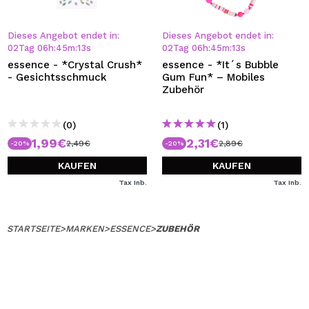
Dieses Angebot endet in:
Dieses Angebot endet in:
02
Tag
06
h
:
45
m
:
13
s
02
Tag
06
h
:
45
m
:
13
s
essence - *Crystal Crush*
essence - *It´s Bubble
- Gesichtsschmuck
Gum Fun* – Mobiles
Zubehör
(0)
(1)
1,99€
2,31€
2,49€
2,89€
-20%
-20%
KAUFEN
KAUFEN
Tax Inb.
Tax Inb.
STARTSEITE
>
MARKEN
>
ESSENCE
>
ZUBEHÖR