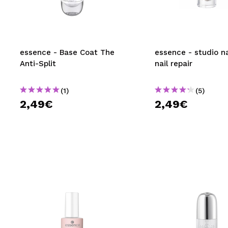
MAQUIFARMA
KOREA ZONE
TRAVEL SIZE
essence - Base Coat The
essence - studio na
Anti-Split
nail repair
NATURE
(1)
(5)
2,49€
2,49€
SPECIALS
OUTLET
SIE SIND ZURÜCKGEKEHRT!
BALD VERFÜGBAR
BLOG