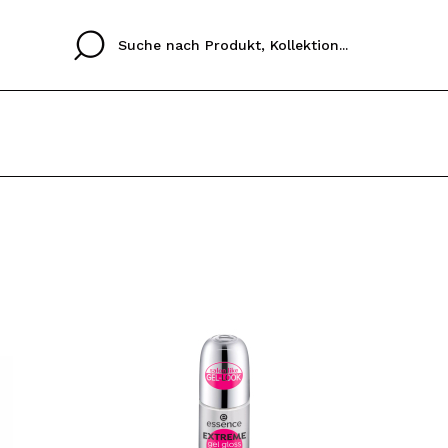
Cristina
Antonia
Ines
Ich habe hier kein K
SPRACHE
ez que
Buena experiencia
Muy bien
Spedizi
ICH M
ALEMAN
ESPAÑOL
eriencia
imballa
ajería.
elegan
REGIS
colori sc
Durch die Erstellung e
Einkäufe schnell tätig