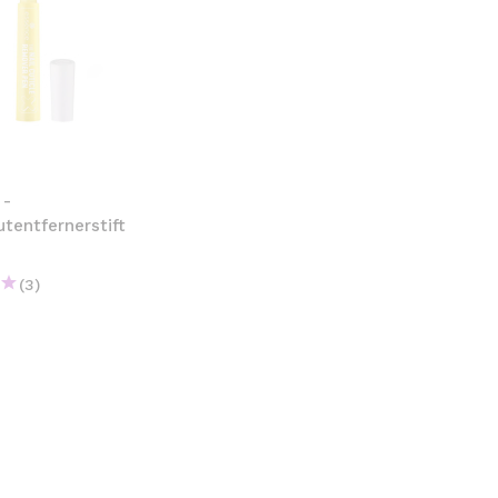
 -
tentfernerstift
(3)
€