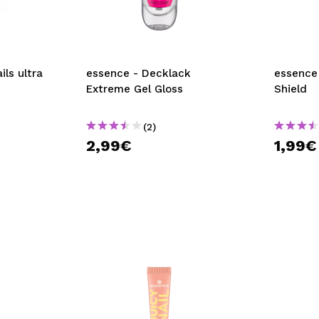
bisherigen Vorgänge ei
BE
ils ultra
essence - Decklack
essence
Extreme Gel Gloss
Shield
(2)
2,99€
1,99€