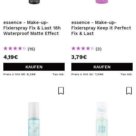
essence - Make-up-
essence - Make-up-
Fixierspray Fix & Last 18h
Fixierspray Keep It Perfect
Waterproof Matte Effect
Fix & Last
(15)
(3)
4,19€
3,79€
KAUFEN
KAUFEN
Preis x 100 Ml: 8,38€
Tax Inb.
Preis x 100 Gr: 7,58€
Tax Inb.