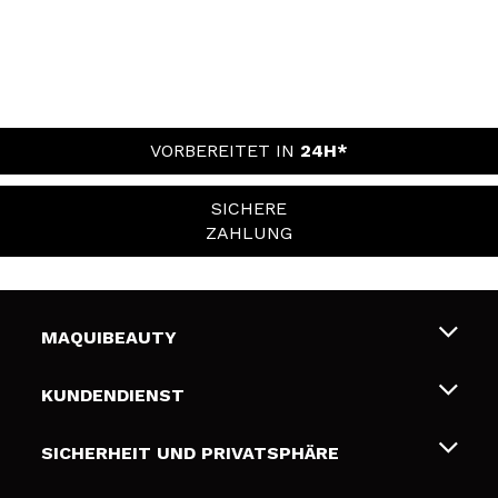
VORBEREITET IN
24H*
SICHERE
ZAHLUNG
MAQUIBEAUTY
Über uns
KUNDENDIENST
Beschäftigung
Liefer- und Versandkosten
SICHERHEIT UND PRIVATSPHÄRE
Geschenkkarten
Widerruf / Rücksendungen