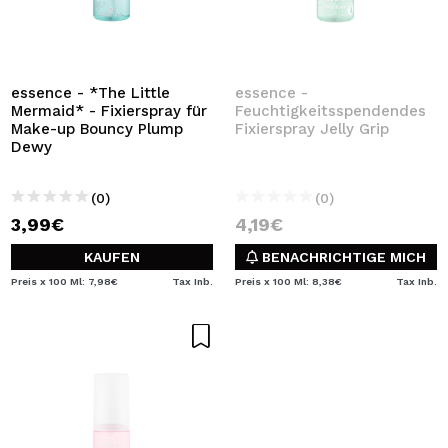
essence - *The Little
essence -
Mermaid* - Fixierspray für
Feuchtigkeitsspendendes
Make-up Bouncy Plump
Fixierspray Jelly Grip
Dewy
(0)
(0)
3,99€
4,19€
KAUFEN
BENACHRICHTIGE MICH
Preis x 100 Ml: 7,98€
Tax Inb.
Preis x 100 Ml: 8,38€
Tax Inb.