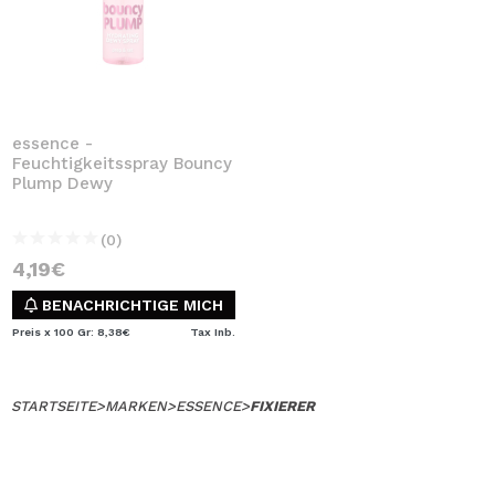
essence -
Feuchtigkeitsspray Bouncy
Plump Dewy
(0)
4,19€
BENACHRICHTIGE MICH
Preis x 100 Gr: 8,38€
Tax Inb.
STARTSEITE
>
MARKEN
>
ESSENCE
>
FIXIERER