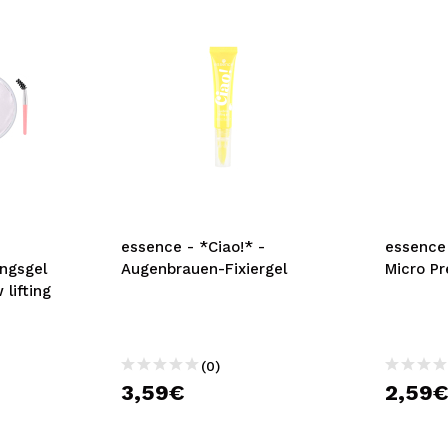
essence - *Ciao!* -
essence
ngsgel
Augenbrauen-Fixiergel
Micro Pr
 lifting
(0)
3,59€
2,59