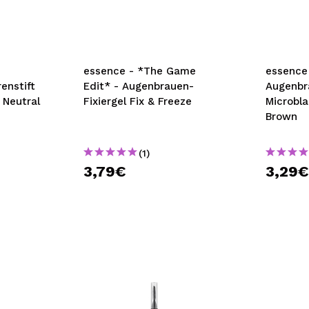
bisherigen Vorgänge ei
BE
essence - *The Game
essence
enstift
Edit* - Augenbrauen-
Augenbr
 Neutral
Fixiergel Fix & Freeze
Microbla
Brown
(1)
3,79€
3,29