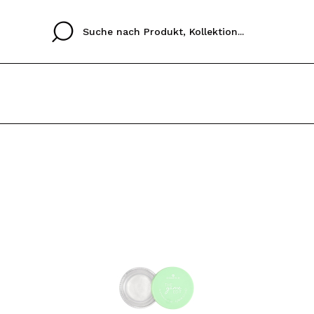
Cristina
Antonia
Ines
Ich habe hier kein K
SPRACHE
ez que
Buena experiencia
Muy bien
Spedizi
ICH M
ALEMAN
ESPAÑOL
eriencia
imballa
ajería.
elegan
REGIS
colori sc
Durch die Erstellung e
Einkäufe schnell tätig