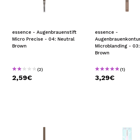
MAQUIFARMA
KOREA ZONE
TRAVEL SIZE
essence - Augenbrauenstift
essence -
Micro Precise - 04: Neutral
Augenbrauenkontur
NATURE
Brown
Microblanding - 03:
Brown
SPECIALS
(2)
(1)
OUTLET
2,59€
3,29€
SIE SIND ZURÜCKGEKEHRT!
BALD VERFÜGBAR
BLOG