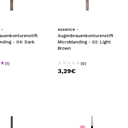
nsehen.
NUTZERKONTO ERSTELLEN
 -
essence -
auenkonturenstift
Augenbrauenkonturenstift
nding - 04: Dark
Microblanding - 02: Light
Brown
(1)
(0)
€
3,29€