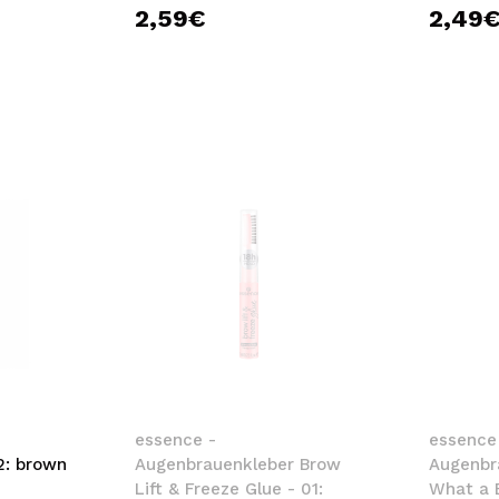
2,59€
2,49
essence -
essence
2: brown
Augenbrauenkleber Brow
Augenbr
Lift & Freeze Glue - 01:
What a 