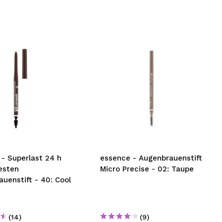
- Superlast 24 h
essence - Augenbrauenstift
esten
Micro Precise - 02: Taupe
uenstift - 40: Cool
(14)
(9)