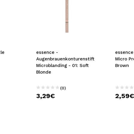
le
essence -
essence
Augenbrauenkonturenstift
Micro Pr
e
Microblanding - 01: Soft
Brown
Blonde
(0)
3,29€
2,59