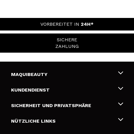
VORBEREITET IN
24H*
SICHERE
ZAHLUNG
MAQUIBEAUTY
Über uns
KUNDENDIENST
Beschäftigung
Liefer- und Versandkosten
SICHERHEIT UND PRIVATSPHÄRE
Geschenkkarten
Widerruf / Rücksendungen
Bedingungen und Datenschutz
NÜTZLICHE LINKS
Zahlung
Datenschutzrichtlinie
Kontakt