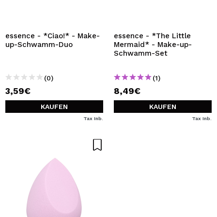
essence - *Ciao!* - Make-
essence - *The Little
up-Schwamm-Duo
Mermaid* - Make-up-
Schwamm-Set
(0)
(1)
3,59€
8,49€
KAUFEN
KAUFEN
Tax Inb.
Tax Inb.