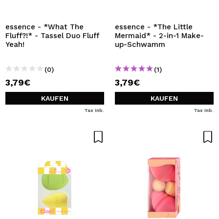
ICH MÖCHTE MICH
REGISTRIEREN
essence - *What The
essence - *The Little
Fluff?!* - Tassel Duo Fluff
Mermaid* - 2-in-1 Make-
Durch die Erstellung eines Kontos bei Maquillalia.de
Yeah!
up-Schwamm
können Sie Ihre Einkäufe schnell tätigen, den Status Ihrer
Bestellungen überprüfen und Ihre bisherigen Vorgänge
einsehen.
(0)
(1)
3,79€
3,79€
BENUTZERKONTO ERSTELLEN
KAUFEN
KAUFEN
Tax Inb.
Tax Inb.