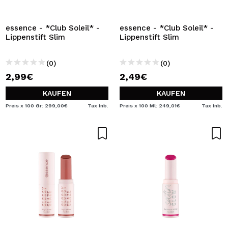
ICH MÖCHTE MICH
REGISTRIEREN
essence - *Club Soleil* -
essence - *Club Soleil* -
Lippenstift Slim
Lippenstift Slim
Durch die Erstellung eines Kontos bei Maquillalia.de
können Sie Ihre Einkäufe schnell tätigen, den Status Ihrer
Bestellungen überprüfen und Ihre bisherigen Vorgänge
(0)
(0)
einsehen.
2,99€
2,49€
KAUFEN
KAUFEN
BENUTZERKONTO ERSTELLEN
Preis x 100 Gr: 299,00€
Tax Inb.
Preis x 100 Ml: 249,01€
Tax Inb.