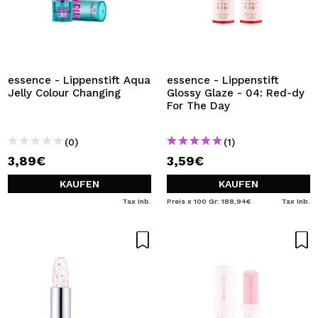
essence - Lippenstift Aqua
essence - Lippenstift
Jelly Colour Changing
Glossy Glaze - 04: Red-dy
For The Day
(0)
(1)
3,89€
3,59€
KAUFEN
KAUFEN
Tax Inb.
Preis x 100 Gr: 188,94€
Tax Inb.