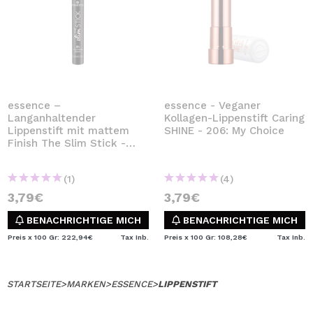
essence –
essence - Veganer
Langanhaltender
Kollagen-Lippenstift Caring
Lippenstift mit mattem
SHINE - 206: My Choice
Finish The Slim Stick -
108: Nice Spice
(1)
(4)
3,79€
3,79€
BENACHRICHTIGE MICH
BENACHRICHTIGE MICH
Preis x 100 Gr: 222,94€
Tax Inb.
Preis x 100 Gr: 108,28€
Tax Inb.
STARTSEITE
>
MARKEN
>
ESSENCE
>
LIPPENSTIFT