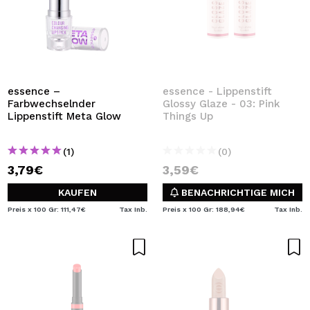
essence –
essence - Lippenstift
Farbwechselnder
Glossy Glaze - 03: Pink
Lippenstift Meta Glow
Things Up
(1)
(0)
3,79€
3,59€
KAUFEN
BENACHRICHTIGE MICH
Preis x 100 Gr: 111,47€
Tax Inb.
Preis x 100 Gr: 188,94€
Tax Inb.