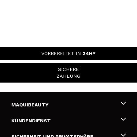
VORBEREITET IN
24H*
SICHERE
ZAHLUNG
MAQUIBEAUTY
Über uns
KUNDENDIENST
Beschäftigung
Liefer- und Versandkosten
SICHERHEIT UND PRIVATSPHÄRE
Geschenkkarten