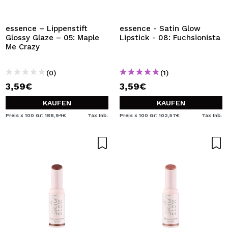
essence – Lippenstift
essence - Satin Glow
Glossy Glaze – 05: Maple
Lipstick - 08: Fuchsionista
Me Crazy
(0)
(1)
3,59€
3,59€
KAUFEN
KAUFEN
Preis x 100 Gr: 188,94€
Tax Inb.
Preis x 100 Gr: 102,57€
Tax Inb.