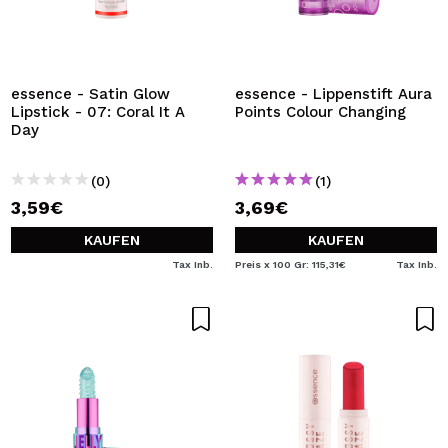
essence - Satin Glow
essence - Lippenstift Aura
Lipstick - 07: Coral It A
Points Colour Changing
Day
(0)
(1)
3,59€
3,69€
KAUFEN
KAUFEN
Tax Inb.
Preis x 100 Gr: 115,31€
Tax Inb.