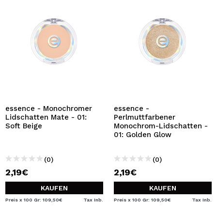
essence - Monochromer
essence -
Lidschatten Mate - 01:
Perlmuttfarbener
Soft Beige
Monochrom-Lidschatten -
01: Golden Glow
(0)
(0)
2,19€
2,19€
KAUFEN
KAUFEN
Preis x 100 Gr: 109,50€
Tax Inb.
Preis x 100 Gr: 109,50€
Tax Inb.