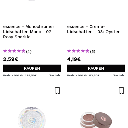
essence - Monochromer
essence - Creme-
Lidschatten Mono - 02:
Lidschatten - 03: Oyster
Rosy Sparkle
(4)
(5)
2,59€
4,19€
KAUFEN
KAUFEN
Preis x 100 Gr: 129,50€
Tax Inb.
Preis x 100 Gr: 83,80€
Tax Inb.