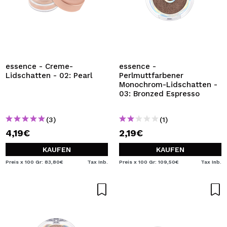
essence - Creme-
essence -
Lidschatten - 02: Pearl
Perlmuttfarbener
Monochrom-Lidschatten -
03: Bronzed Espresso
(3)
(1)
4,19€
2,19€
KAUFEN
KAUFEN
Preis x 100 Gr: 83,80€
Tax Inb.
Preis x 100 Gr: 109,50€
Tax Inb.