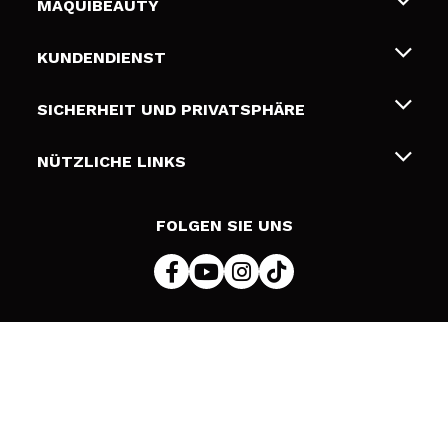
MAQUIBEAUTY
Über uns
KUNDENDIENST
Beschäftigung
Liefer- und Versandkosten
SICHERHEIT UND PRIVATSPHÄRE
Geschenkkarten
Widerruf / Rücksendungen
Bedingungen und Datenschutz
NÜTZLICHE LINKS
Zahlung
Datenschutzrichtlinie
Kontakt
Cookies Policy
FOLGEN SIE UNS
Online Streitschlichtung (ODR)
© 2026 DSM Beauty, S.L.