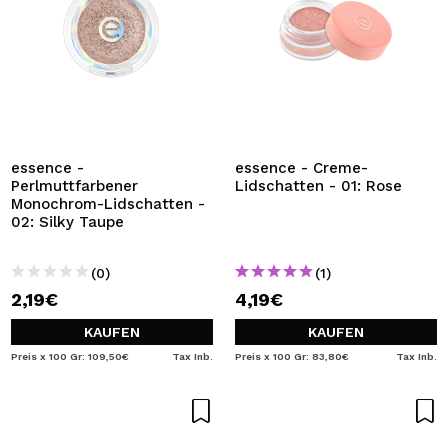
essence -
essence - Creme-
Perlmuttfarbener
Lidschatten - 01: Rose
Monochrom-Lidschatten -
02: Silky Taupe
(0)
(1)
2,19€
4,19€
KAUFEN
KAUFEN
Preis x 100 Gr: 109,50€
Tax Inb.
Preis x 100 Gr: 83,80€
Tax Inb.