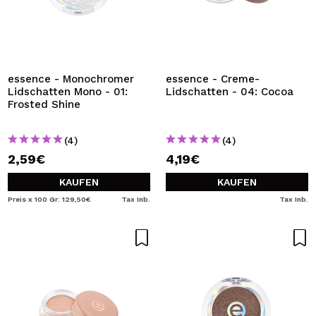
essence - Monochromer
essence - Creme-
Lidschatten Mono - 01:
Lidschatten - 04: Cocoa
Frosted Shine
(4)
(4)
2,59€
4,19€
KAUFEN
KAUFEN
Preis x 100 Gr: 129,50€
Tax Inb.
Tax Inb.