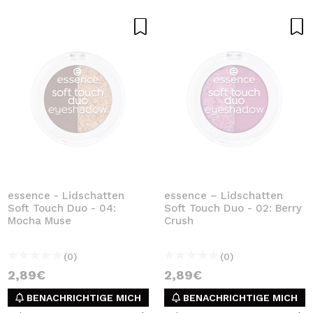
essence - Lidschatten
essence – Lidschatten
Soft Touch Duo - 04:
Soft Touch Duo - 02: Berry
Mocha Muse
Crush
(0)
(0)
2,89€
2,89€
BENACHRICHTIGE MICH
BENACHRICHTIGE MICH