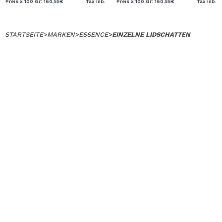
Preis x 100 Gr: 160,55€
Tax Inb.
Preis x 100 Gr: 160,55€
Tax Inb.
STARTSEITE
>
MARKEN
>
ESSENCE
>
EINZELNE LIDSCHATTEN