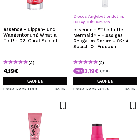
Dieses Angebot endet in:
03
Tag
18
h
:
06
m
:
50
s
essence - Lippen- und
essence - *The Little
Wangentönung What a
Mermaid* - Flüssiges
Tint! - 02: Coral Sunset
Rouge im Serum - 02: A
Splash Of Freedom
(3)
(2)
4,19€
3,19€
3,99€
-20%
KAUFEN
KAUFEN
Preis x 100 Ml: 85,51€
Tax Inb.
Preis x 100 Ml: 23,47€
Tax Inb.