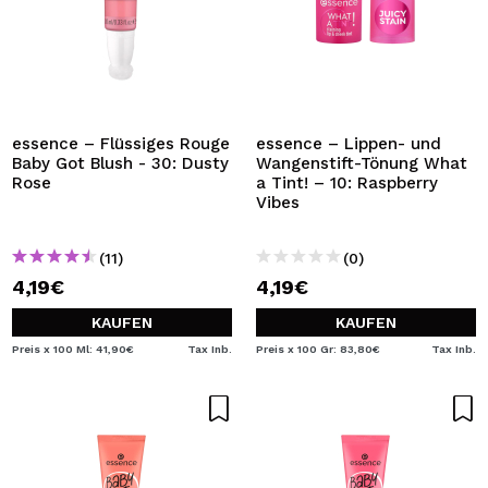
essence – Flüssiges Rouge
essence – Lippen- und
Baby Got Blush - 30: Dusty
Wangenstift-Tönung What
Rose
a Tint! – 10: Raspberry
Vibes
(11)
(0)
4,19€
4,19€
KAUFEN
KAUFEN
Preis x 100 Ml: 41,90€
Tax Inb.
Preis x 100 Gr: 83,80€
Tax Inb.