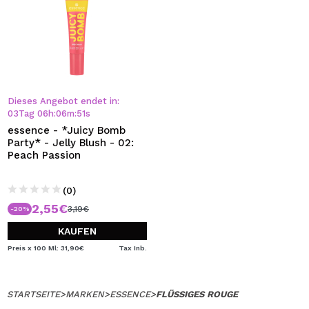
Dieses Angebot endet in:
03
Tag
06
h
:
06
m
:
50
s
essence - *Juicy Bomb
Party* - Jelly Blush - 02:
Peach Passion
(0)
2,55€
3,19€
-20%
KAUFEN
Preis x 100 Ml: 31,90€
Tax Inb.
STARTSEITE
>
MARKEN
>
ESSENCE
>
FLÜSSIGES ROUGE