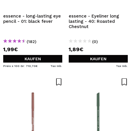
ICH MÖCHTE MICH
REGISTRIEREN
essence - long-lasting eye
essence - Eyeliner long
pencil - 01: black fever
lasting - 40: Roasted
Durch die Erstellung eines Kontos bei Maquillalia.de
Chestnut
können Sie Ihre Einkäufe schnell tätigen, den Status Ihrer
Bestellungen überprüfen und Ihre bisherigen Vorgänge
einsehen.
(182)
(0)
1,99€
1,89€
BENUTZERKONTO ERSTELLEN
KAUFEN
KAUFEN
Preis x 100 Gr: 710,70€
Tax Inb.
Tax Inb.