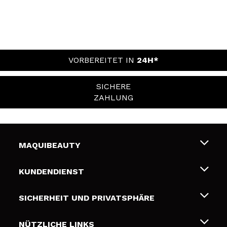
VORBEREITET IN
24H*
SICHERE
ZAHLUNG
MAQUIBEAUTY
Über uns
KUNDENDIENST
Beschäftigung
Liefer- und Versandkosten
SICHERHEIT UND PRIVATSPHÄRE
Geschenkkarten
Widerruf / Rücksendungen
Bedingungen und Datenschutz
NÜTZLICHE LINKS
Zahlung