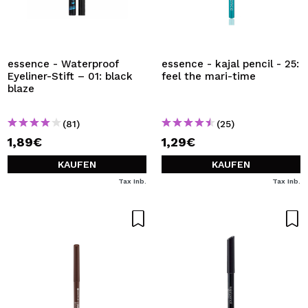
essence - Waterproof
essence - kajal pencil - 25:
Eyeliner-Stift – 01: black
feel the mari-time
blaze
(81)
(25)
1,89€
1,29€
KAUFEN
KAUFEN
Tax Inb.
Tax Inb.