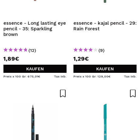
essence - Long lasting eye
essence - kajal pencil - 29:
pencil - 35: Sparkling
Rain Forest
brown
(12)
(9)
1,89€
1,29€
KAUFEN
KAUFEN
Preis x 100 Gr: 675,01€
Tax Inb.
Preis x 100 Gr: 129,00€
Tax Inb.