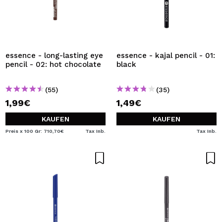
essence - long-lasting eye
essence - kajal pencil - 01:
pencil - 02: hot chocolate
black
(55)
(35)
1,99€
1,49€
KAUFEN
KAUFEN
Preis x 100 Gr: 710,70€
Tax Inb.
Tax Inb.