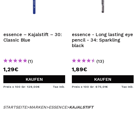
essence – Kajalstift – 30:
essence - Long lasting eye
Classic Blue
pencil - 34: Sparkling
black
(1)
(13)
1,29€
1,89€
KAUFEN
KAUFEN
Preis x 100 Gr: 129,00€
Tax Inb.
Preis x 100 Gr: 675,01€
Tax Inb.
STARTSEITE
>
MARKEN
>
ESSENCE
>
KAJALSTIFT