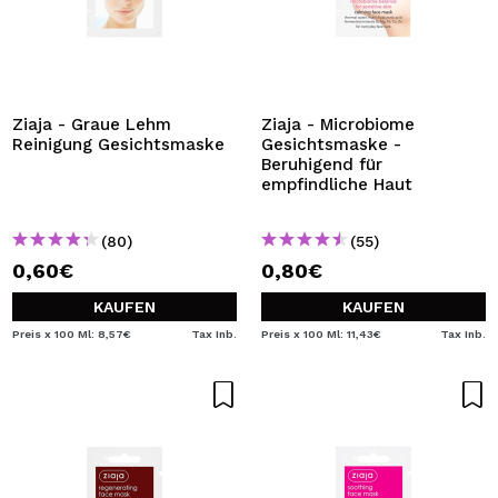
Ziaja - Graue Lehm
Ziaja - Microbiome
Reinigung Gesichtsmaske
Gesichtsmaske -
Beruhigend für
empfindliche Haut
(80)
(55)
0,60€
0,80€
KAUFEN
KAUFEN
Preis x 100 Ml: 8,57€
Tax Inb.
Preis x 100 Ml: 11,43€
Tax Inb.