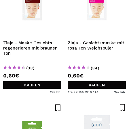
Ziaja - Maske Gesichts
Ziaja - Gesichtsmaske mit
regenerieren mit braunen
rosa Ton Weichspüler
Ton
(33)
(34)
0,60€
0,60€
KAUFEN
KAUFEN
Tax Inb.
Preis x 100 Ml: 8,57€
Tax Inb.