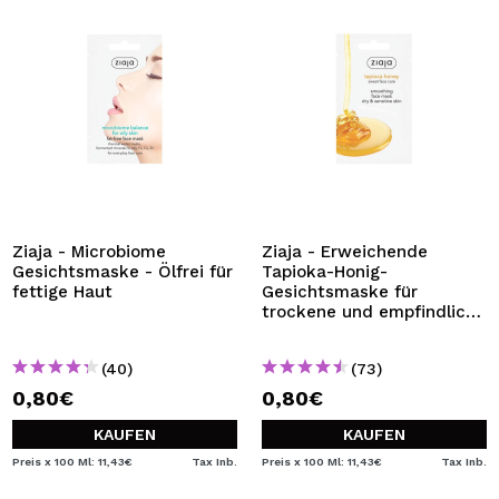
Ziaja - Microbiome
Ziaja - Erweichende
Gesichtsmaske - Ölfrei für
Tapioka-Honig-
fettige Haut
Gesichtsmaske für
trockene und empfindliche
Haut
(40)
(73)
0,80€
0,80€
KAUFEN
KAUFEN
Preis x 100 Ml: 11,43€
Tax Inb.
Preis x 100 Ml: 11,43€
Tax Inb.