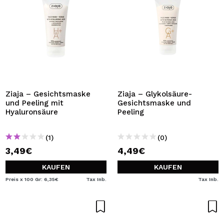
Ziaja – Gesichtsmaske
Ziaja – Glykolsäure-
und Peeling mit
Gesichtsmaske und
Hyaluronsäure
Peeling
(1)
(0)
3,49€
4,49€
KAUFEN
KAUFEN
Preis x 100 Gr: 6,35€
Tax Inb.
Tax Inb.