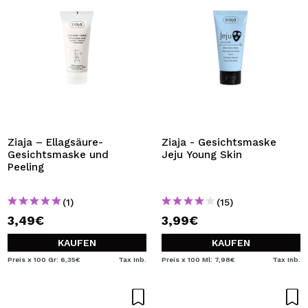
Ziaja – Ellagsäure-
Ziaja - Gesichtsmaske
Gesichtsmaske und
Jeju Young Skin
Peeling
(1)
(15)
3,49€
3,99€
KAUFEN
KAUFEN
Preis x 100 Gr: 6,35€
Tax Inb.
Preis x 100 Ml: 7,98€
Tax Inb.