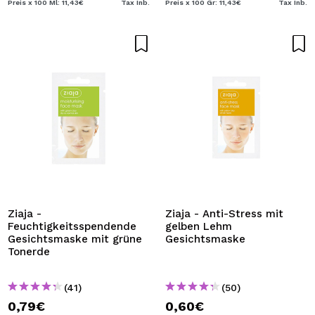
Preis x 100 Ml: 11,43€
Tax Inb.
Preis x 100 Gr: 11,43€
Tax Inb.
Ziaja -
Ziaja - Anti-Stress mit
Feuchtigkeitsspendende
gelben Lehm
Gesichtsmaske mit grüne
Gesichtsmaske
Tonerde
(41)
(50)
0,79€
0,60€