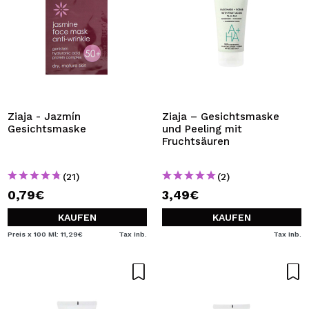
Ziaja - Jazmín
Ziaja – Gesichtsmaske
Gesichtsmaske
und Peeling mit
Fruchtsäuren
(21)
(2)
0,79€
3,49€
KAUFEN
KAUFEN
Preis x 100 Ml: 11,29€
Tax Inb.
Tax Inb.