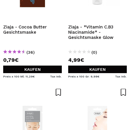
Ziaja - Cocoa Butter
Ziaja - *Vitamin C.B3
Gesichtsmaske
Niacinamide* -
Gesichtsmaske Glow
(36)
(0)
0,79€
4,99€
KAUFEN
KAUFEN
Preis x 100 Ml: 11,29€
Tax Inb.
Preis x 100 Gr: 9,98€
Tax Inb.