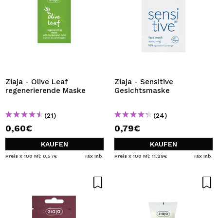
Ziaja - Olive Leaf
Ziaja - Sensitive
regenerierende Maske
Gesichtsmaske
(21)
(24)
0,60€
0,79€
KAUFEN
KAUFEN
Preis x 100 Ml: 8,57€
Tax Inb.
Preis x 100 Ml: 11,29€
Tax Inb.