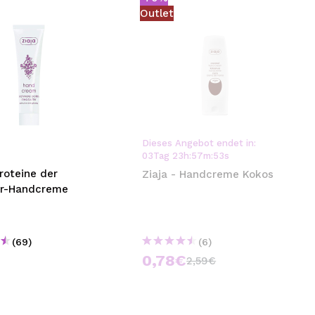
Outlet
Dieses Angebot endet in:
03
Tag
23
h
:
57
m
:
53
s
Proteine der
Ziaja - Handcreme Kokos
r-Handcreme
(69)
(6)
0,78€
2,59€