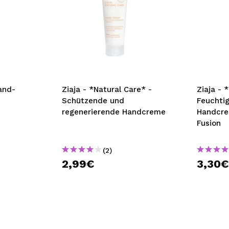
and-
Ziaja - *Natural Care* -
Ziaja - 
Schützende und
Feuchti
regenerierende Handcreme
Handcre
Fusion
(2)
2,99€
3,30