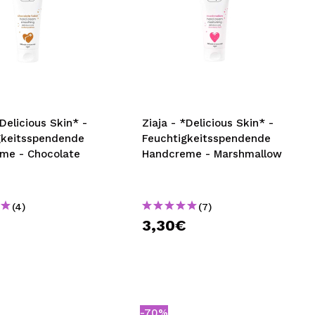
*Delicious Skin* -
Ziaja - *Delicious Skin* -
gkeitsspendende
Feuchtigkeitsspendende
me - Chocolate
Handcreme - Marshmallow
(4)
(7)
€
3,30€
-70%