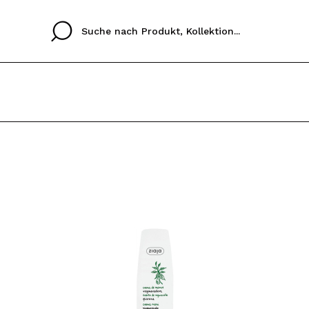
Cristina
Antonia
Ines
Ich habe hier kein K
SPRACHE
ez que
Buena experiencia
Muy bien
Spedizi
ICH M
ALEMAN
ESPAÑOL
eriencia
imballa
ajería.
elegan
REGIS
colori sc
Durch die Erstellung e
Einkäufe schnell tätig