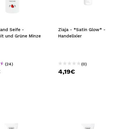
nsehen.
NUTZERKONTO ERSTELLEN
Hand Seife -
Ziaja - *Satin Glow* -
uit und Grüne Minze
Handelixier
(24)
(0)
€
4,19€