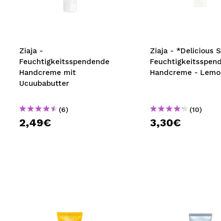
MAQUIFARMA
KOREA ZONE
TRAVEL SIZE
Ziaja -
Ziaja - *Delicious S
Feuchtigkeitsspendende
Feuchtigkeitsspen
NATURE
Handcreme mit
Handcreme - Lemo
Ucuubabutter
SPECIALS
(6)
(10)
OUTLET
2,49€
3,30€
SIE SIND ZURÜCKGEKEHRT!
BALD VERFÜGBAR
BLOG