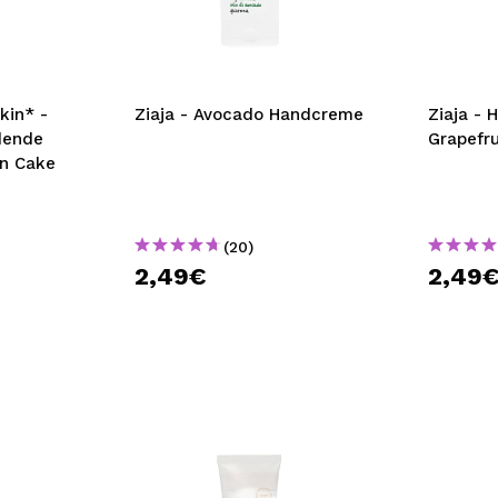
bisherigen Vorgänge ei
BE
kin* -
Ziaja - Avocado Handcreme
Ziaja - 
dende
Grapefr
n Cake
(20)
2,49€
2,49