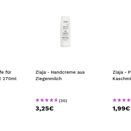
fe für
Ziaja - Handcreme aus
Ziaja - 
t 270ml
Ziegenmilch
Kaschmi
(30)
3,25€
1,99€