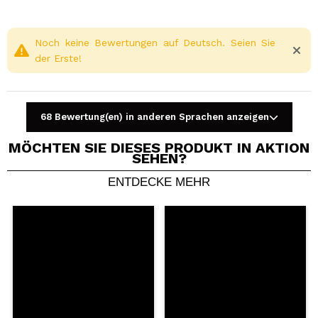
Noch keine Bewertungen auf Deutsch. Seien Sie
der Erste!
68 Bewertung(en) in anderen Sprachen anzeigen
MÖCHTEN SIE DIESES PRODUKT IN AKTION
SEHEN?
ENTDECKE MEHR
Ein Video oder Foto teilen
Dein Video könnte das erste sein. Stell es dir vor...
Würden Sie diesen Kauf empfehlen?
Ja
Nein
5/5
SENDEN