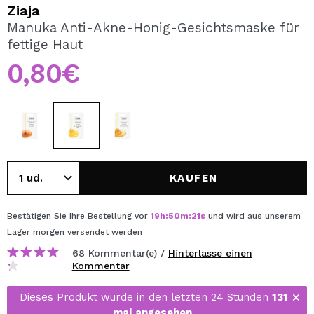
ICH MÖCHTE MICH
Ziaja
REGISTRIEREN
Manuka Anti-Akne-Honig-Gesichtsmaske für
fettige Haut
Durch die Erstellung eines Kontos bei Maquillalia.de
können Sie Ihre Einkäufe schnell tätigen, den Status Ihrer
0,80€
Bestellungen überprüfen und Ihre bisherigen Vorgänge
einsehen.
BENUTZERKONTO ERSTELLEN
KAUFEN
Bestätigen Sie Ihre Bestellung vor
19
h
:
50
m
:
21
s
und wird aus unserem
Lager
morgen
versendet werden
68 Kommentar(e) /
Hinterlasse einen
Kommentar
Dieses Produkt wurde in den letzten 24 Stunden
131
mal angesehen
.