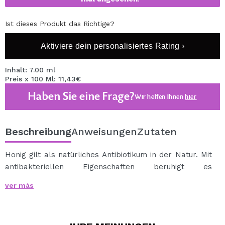
Ist dieses Produkt das Richtige?
Aktiviere dein personalisiertes Rating ›
Inhalt: 7.00 ml
Preis x 100 Ml: 11,43€
Haben Sie eine Frage?
Wir helfen Ihnen
hier
Beschreibung
Anweisungen
Zutaten
Honig gilt als natürliches Antibiotikum in der Natur. Mit
antibakteriellen Eigenschaften beruhigt es
Aknereizungen und reinigt effektiv die Epidermis.
ver más
Mit dieser transparenten und dickflüssigen
Gesichtsmaske von mely consistency, die sich leicht
auftragen lässt, erhalten Sie eine glatte, weiche und