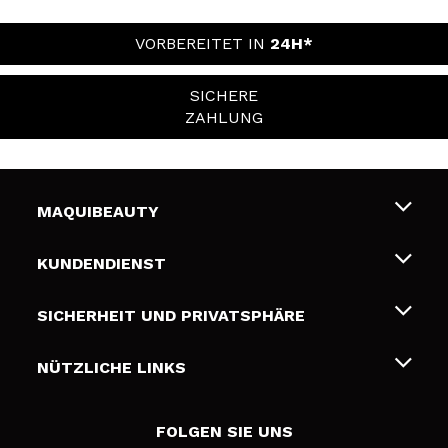
VORBEREITET IN
24H*
SICHERE
ZAHLUNG
MAQUIBEAUTY
Über uns
KUNDENDIENST
Beschäftigung
Liefer- und Versandkosten
SICHERHEIT UND PRIVATSPHÄRE
Geschenkkarten
Widerruf / Rücksendungen
Bedingungen und Datenschutz
NÜTZLICHE LINKS
Zahlung
Datenschutzrichtlinie
Kontakt
Cookies Policy
FOLGEN SIE UNS