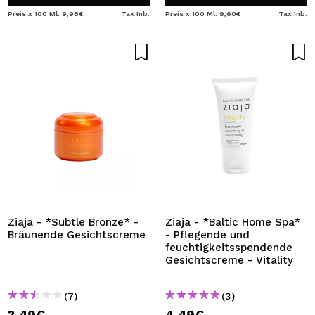
Preis x 100 Ml: 9,98€
Tax Inb.
Preis x 100 Ml: 9,60€
Tax Inb.
Ziaja - *Subtle Bronze* -
Ziaja - *Baltic Home Spa*
Bräunende Gesichtscreme
- Pflegende und
feuchtigkeitsspendende
Gesichtscreme - Vitality
(7)
(3)
3,49€
4,49€