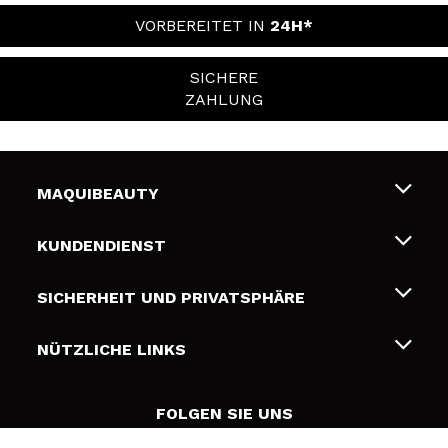
VORBEREITET IN
24H*
SICHERE
ZAHLUNG
MAQUIBEAUTY
Über uns
KUNDENDIENST
Beschäftigung
Liefer- und Versandkosten
SICHERHEIT UND PRIVATSPHÄRE
Geschenkkarten
Widerruf / Rücksendungen
Bedingungen und Datenschutz
NÜTZLICHE LINKS
Zahlung
Datenschutzrichtlinie
Kontakt
Cookies Policy
FOLGEN SIE UNS
Online Streitschlichtung (ODR)