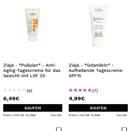
Ziaja - *Pullulan* - Anti-
Ziaja - *GdanSkin* -
Aging-Tagescreme für das
Aufhellende Tagescreme
Gesicht mit LSF 20
SPF15
(0)
(7)
6,49€
4,99€
KAUFEN
KAUFEN
Preis x 100 Ml: 12,98€
Tax Inb.
Preis x 100 Ml: 9,98€
Tax Inb.