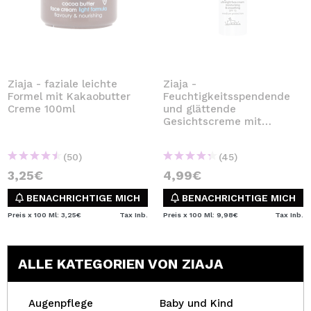
Ziaja - faziale leichte
Ziaja -
Formel mit Kakaobutter
Feuchtigkeitsspendende
Creme 100ml
und glättende
Gesichtscreme mit
Ziegenmilch
(50)
(45)
3,25€
4,99€
BENACHRICHTIGE MICH
BENACHRICHTIGE MICH
Preis x 100 Ml: 3,25€
Tax Inb.
Preis x 100 Ml: 9,98€
Tax Inb.
ALLE KATEGORIEN VON ZIAJA
Augenpflege
Baby und Kind