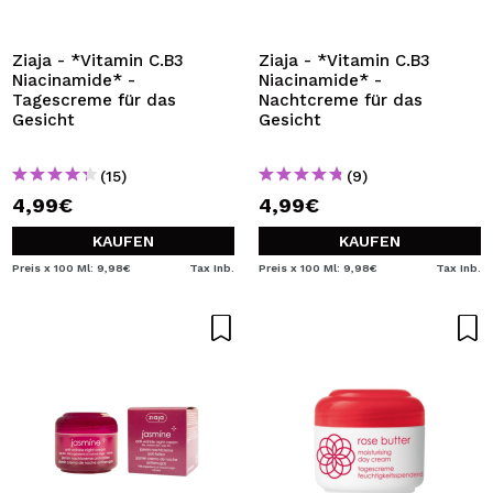
ICH MÖCHTE MICH
REGISTRIEREN
Ziaja - *Vitamin C.B3
Ziaja - *Vitamin C.B3
Niacinamide* -
Niacinamide* -
Durch die Erstellung eines Kontos bei Maquillalia.de
Tagescreme für das
Nachtcreme für das
können Sie Ihre Einkäufe schnell tätigen, den Status Ihrer
Gesicht
Gesicht
Bestellungen überprüfen und Ihre bisherigen Vorgänge
einsehen.
(15)
(9)
4,99€
4,99€
BENUTZERKONTO ERSTELLEN
KAUFEN
KAUFEN
Preis x 100 Ml: 9,98€
Tax Inb.
Preis x 100 Ml: 9,98€
Tax Inb.