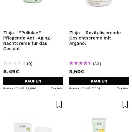
Ziaja - *Pullulan* -
Ziaja – Revitalisierende
Pflegende Anti-Aging-
Gesichtscreme mit
Nachtcreme für das
Arganöl
Gesicht
(0)
(33)
6,49€
3,50€
KAUFEN
KAUFEN
Preis x 100 Ml: 12,98€
Tax Inb.
Preis x 100 Ml: 7,00€
Tax Inb.