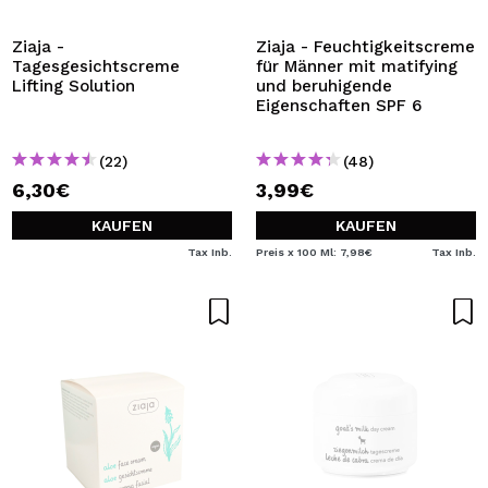
Ziaja -
Ziaja - Feuchtigkeitscreme
Tagesgesichtscreme
für Männer mit matifying
Lifting Solution
und beruhigende
Eigenschaften SPF 6
(22)
(48)
6,30€
3,99€
KAUFEN
KAUFEN
Tax Inb.
Preis x 100 Ml: 7,98€
Tax Inb.