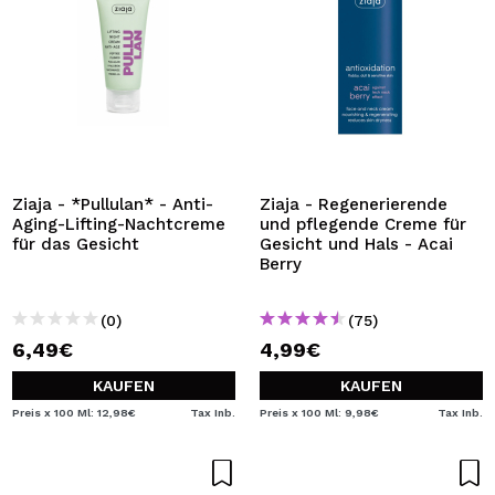
Ziaja - *Pullulan* - Anti-
Ziaja - Regenerierende
Aging-Lifting-Nachtcreme
und pflegende Creme für
für das Gesicht
Gesicht und Hals - Acai
Berry
(0)
(75)
6,49€
4,99€
KAUFEN
KAUFEN
Preis x 100 Ml: 12,98€
Tax Inb.
Preis x 100 Ml: 9,98€
Tax Inb.