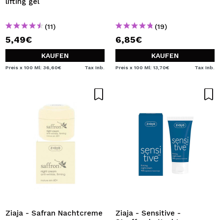
lifting gel
(11)
(19)
5,49€
6,85€
KAUFEN
KAUFEN
Preis x 100 Ml: 36,60€
Tax Inb.
Preis x 100 Ml: 13,70€
Tax Inb.
Ziaja - Safran Nachtcreme
Ziaja - Sensitive -