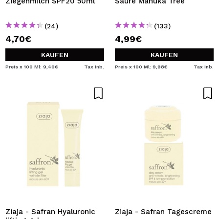
Ziegenmilch SPF20 50ml
Säure Manuka Tree
(24)
(133)
4,70€
4,99€
KAUFEN
KAUFEN
Preis x 100 Ml: 9,40€
Tax Inb.
Preis x 100 Ml: 9,98€
Tax Inb.
Ziaja - Safran Hyaluronic
Ziaja - Safran Tagescreme