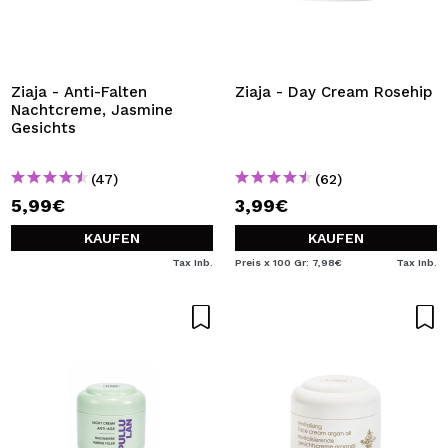
Ziaja - Anti-Falten
Ziaja - Day Cream Rosehip
Nachtcreme, Jasmine
Gesichts
(47)
(62)
5,99€
3,99€
KAUFEN
KAUFEN
Tax Inb.
Preis x 100 Gr: 7,98€
Tax Inb.