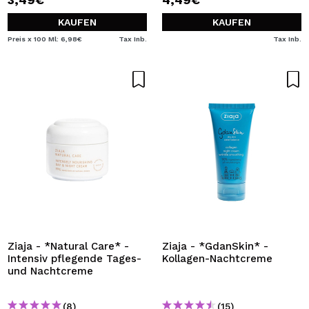
KAUFEN
KAUFEN
Preis x 100 Ml: 6,98€
Tax Inb.
Tax Inb.
Ziaja - *Natural Care* -
Ziaja - *GdanSkin* -
Intensiv pflegende Tages-
Kollagen-Nachtcreme
und Nachtcreme
(8)
(15)