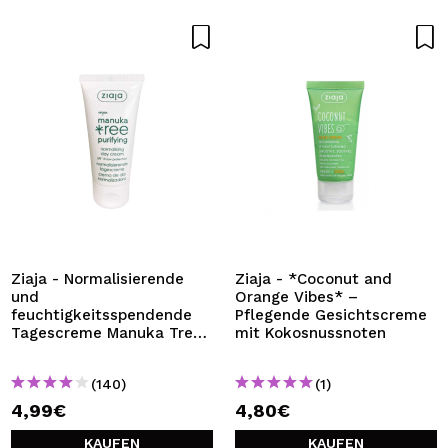
Ziaja - Normalisierende
Ziaja - *Coconut and
und
Orange Vibes* –
feuchtigkeitsspendende
Pflegende Gesichtscreme
Tagescreme Manuka Tree
mit Kokosnussnoten
SPF10 - Mischhaut und
fettige Haut
(140)
(1)
4,99€
4,80€
KAUFEN
KAUFEN