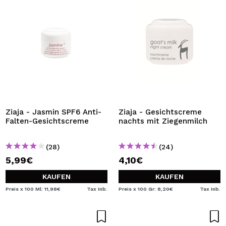
Ziaja - Jasmin SPF6 Anti-
Ziaja - Gesichtscreme
Falten-Gesichtscreme
nachts mit Ziegenmilch
(28)
(24)
5,99€
4,10€
KAUFEN
KAUFEN
Preis x 100 Ml: 11,98€
Tax Inb.
Preis x 100 Gr: 8,20€
Tax Inb.