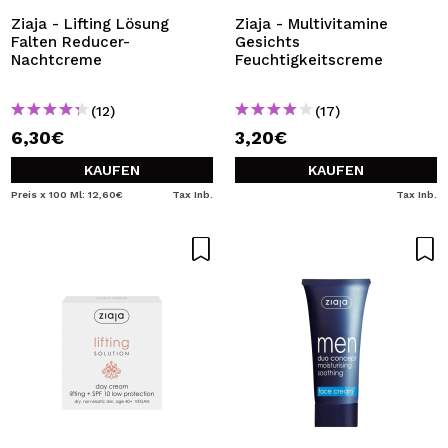
Ziaja - Lifting Lösung
Ziaja - Multivitamine
Falten Reducer-
Gesichts
Nachtcreme
Feuchtigkeitscreme
(12)
(17)
6,30€
3,20€
KAUFEN
KAUFEN
Preis x 100 Ml: 12,60€
Tax Inb.
Tax Inb.