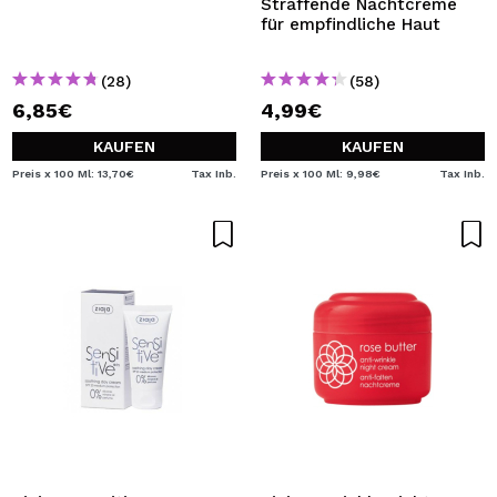
Straffende Nachtcreme
für empfindliche Haut
(28)
(58)
6,85€
4,99€
KAUFEN
KAUFEN
Preis x 100 Ml: 13,70€
Tax Inb.
Preis x 100 Ml: 9,98€
Tax Inb.