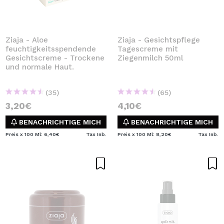
Ziaja - Aloe
Ziaja - Gesichtspflege
feuchtigkeitsspendende
Tagescreme mit
Gesichtscreme - Trockene
Ziegenmilch 50ml
und normale Haut.
(35)
(65)
3,20€
4,10€
BENACHRICHTIGE MICH
BENACHRICHTIGE MICH
Preis x 100 Ml: 6,40€
Tax Inb.
Preis x 100 Ml: 8,20€
Tax Inb.