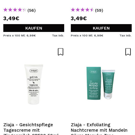
(56)
(59)
3,49€
3,49€
KAUFEN
KAUFEN
Preis x 100 Ml: 6,98€
Tax Inb.
Preis x 100 Ml: 6,98€
Tax Inb.
Ziaja - Gesichtspflege
Ziaja - Exfoliating
Tagescreme mit
Nachtcreme mit Mandeln