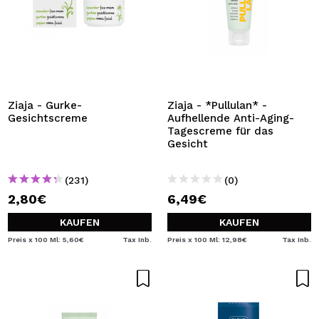
Ziaja - Gurke-
Ziaja - *Pullulan* -
Gesichtscreme
Aufhellende Anti-Aging-
Tagescreme für das
Gesicht
(231)
(0)
2,80€
6,49€
KAUFEN
KAUFEN
Preis x 100 Ml: 5,60€
Tax Inb.
Preis x 100 Ml: 12,98€
Tax Inb.