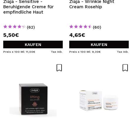
Ziaja - Sensitive -
Ziaja - Wrinkle Night
Beruhigende Creme für
Cream Rosehip
empfindliche Haut
(62)
(60)
5,50€
4,65€
KAUFEN
KAUFEN
Preis x 100 Ml: 11,00€
Tax Inb.
Preis x 100 Ml: 9,30€
Tax Inb.