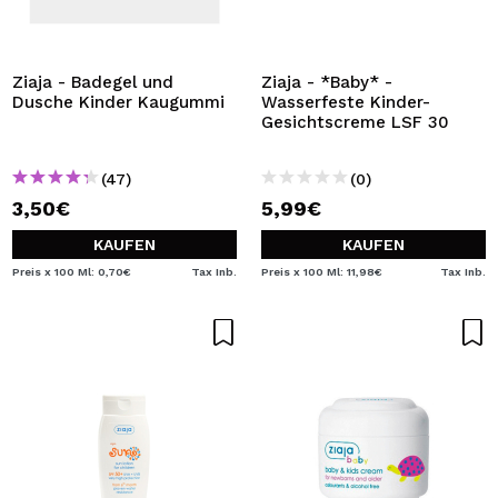
Ziaja - Badegel und
Ziaja - *Baby* -
Dusche Kinder Kaugummi
Wasserfeste Kinder-
Gesichtscreme LSF 30
(47)
(0)
3,50€
5,99€
KAUFEN
KAUFEN
Preis x 100 Ml: 0,70€
Tax Inb.
Preis x 100 Ml: 11,98€
Tax Inb.