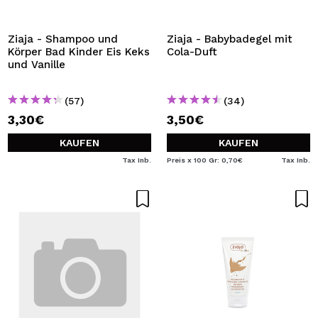
ICH MÖCHTE MICH
REGISTRIEREN
Ziaja - Shampoo und
Ziaja - Babybadegel mit
Körper Bad Kinder Eis Keks
Cola-Duft
Durch die Erstellung eines Kontos bei Maquillalia.de
und Vanille
können Sie Ihre Einkäufe schnell tätigen, den Status Ihrer
Bestellungen überprüfen und Ihre bisherigen Vorgänge
einsehen.
(57)
(34)
3,30€
3,50€
BENUTZERKONTO ERSTELLEN
KAUFEN
KAUFEN
Tax Inb.
Preis x 100 Gr: 0,70€
Tax Inb.