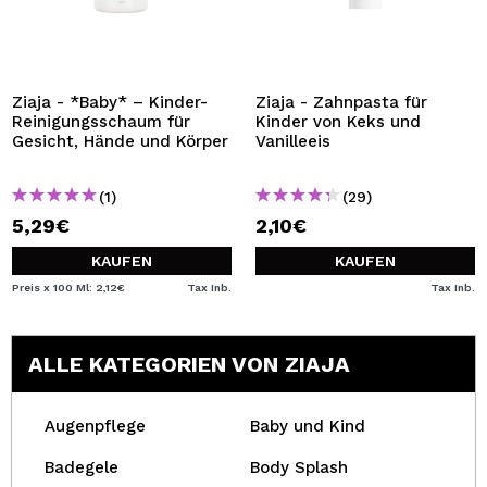
Ziaja - *Baby* – Kinder-
Ziaja - Zahnpasta für
Reinigungsschaum für
Kinder von Keks und
Gesicht, Hände und Körper
Vanilleeis
(1)
(29)
5,29€
2,10€
KAUFEN
KAUFEN
Preis x 100 Ml: 2,12€
Tax Inb.
Tax Inb.
ALLE KATEGORIEN VON ZIAJA
Augenpflege
Baby und Kind
Badegele
Body Splash