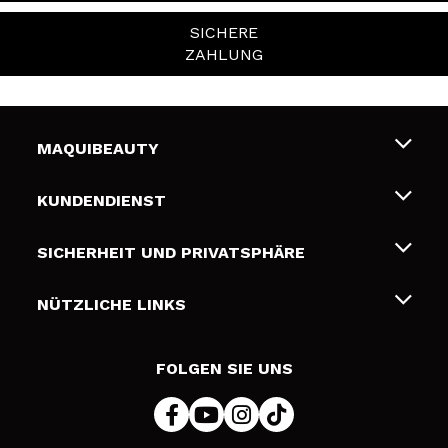
SICHERE
ZAHLUNG
MAQUIBEAUTY
Über uns
KUNDENDIENST
Beschäftigung
Liefer- und Versandkosten
SICHERHEIT UND PRIVATSPHÄRE
Geschenkkarten
Widerruf / Rücksendungen
Bedingungen und Datenschutz
NÜTZLICHE LINKS
Zahlung
Datenschutzrichtlinie
Kontakt
Cookies Policy
FOLGEN SIE UNS
Online Streitschlichtung (ODR)