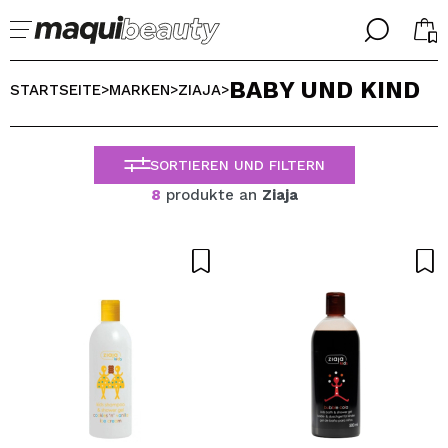
╳
╳
BABY UND KIND
WÄHLE DEINE SPRACHE
STARTSEITE
MARKEN
ZIAJA
>
>
>
Ich bin bereits #maquilover, ich habe ein Konto
WILLKOMMEN!
ALEMAN
ESPAÑOL
SORTIEREN UND FILTERN
ENGLISH
8
produkte an
Ziaja
FRANCES
ITALIANO
PORTUGUESE
Passwort vergessen?
Ich habe hier kein Konto