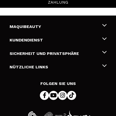
ZAHLUNG
MAQUIBEAUTY
Über uns
KUNDENDIENST
Beschäftigung
Liefer- und Versandkosten
SICHERHEIT UND PRIVATSPHÄRE
Geschenkkarten
Widerruf / Rücksendungen
Bedingungen und Datenschutz
NÜTZLICHE LINKS
Zahlung
Datenschutzrichtlinie
Kontakt
Cookies Policy
FOLGEN SIE UNS
Online Streitschlichtung (ODR)