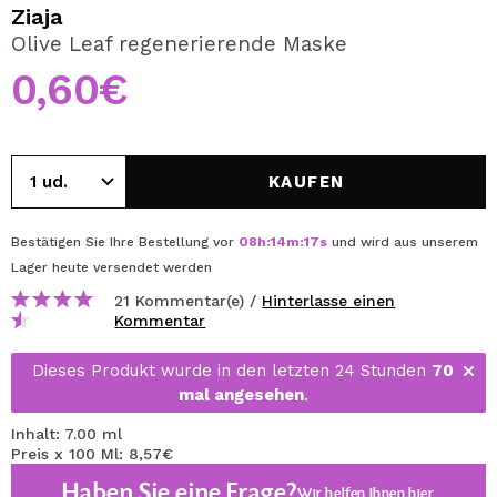
ICH MÖCHTE MICH
Ziaja
REGISTRIEREN
Olive Leaf regenerierende Maske
0,60€
Durch die Erstellung eines Kontos bei Maquillalia.de
können Sie Ihre Einkäufe schnell tätigen, den Status Ihrer
Bestellungen überprüfen und Ihre bisherigen Vorgänge
einsehen.
KAUFEN
BENUTZERKONTO ERSTELLEN
Bestätigen Sie Ihre Bestellung vor
08
h
:
14
m
:
17
s
und wird aus unserem
Lager
heute
versendet werden
21 Kommentar(e) /
Hinterlasse einen
Kommentar
Dieses Produkt wurde in den letzten 24 Stunden
70
mal angesehen
.
Inhalt: 7.00 ml
Preis x 100 Ml: 8,57€
Haben Sie eine Frage?
Wir helfen Ihnen
hier