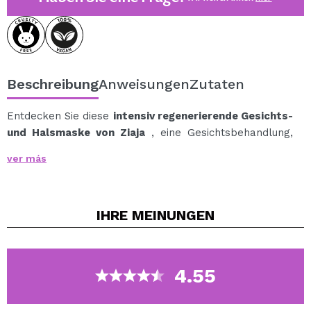
Beschreibung
Anweisungen
Zutaten
Entdecken Sie diese
intensiv regenerierende Gesichts-
und Halsmaske von Ziaja
, eine Gesichtsbehandlung,
die die Haut mit Feuchtigkeit versorgt, sie weich macht
ver más
und revitalisiert und ihr einen gesunden Glanz verleiht.
Die Formel kombiniert Olivenöl, Olivenblattextrakt und
Hyaluronsäure – Inhaltsstoffe, die zur Regeneration
IHRE
MEINUNGEN
der Epidermis beitragen, die Festigkeit verbessern und
den Hydrolipidhaushalt der Haut erhalten.
Olivenblattextrakt, reich an Oleuropein, wirkt
antioxidativ und beruhigend, erfrischt und stärkt die
4.55
Haut und beugt transepidermalem Wasserverlust vor.
Darüber hinaus trägt es dazu bei, Hautreizungen zu