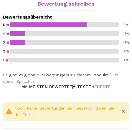
lindern und das Hautgefühl zu verbessern.
Bewertung schreiben
Hyaluronsäure und Vitamine spenden der Haut effektiv
Feuchtigkeit und machen sie weich, wodurch sie glatter,
Bewertungsübersicht
strahlender und sichtbar revitalisiert wird.
5
71%
4
14%
Vegan.
3
14%
Cruelty free.
2
0%
1
0%
Es gibt
21
globale Bewertung(en) zu diesem Produkt
(0 in
deiner Sprache)
AM MEISTEN BEWERTET
ÄLTESTE
NEUESTE
Noch keine Bewertungen auf Deutsch. Seien Sie
der Erste!