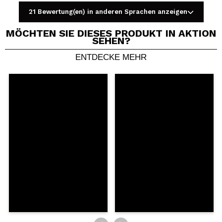
21 Bewertung(en) in anderen Sprachen anzeigen
MÖCHTEN SIE DIESES PRODUKT IN AKTION
SEHEN?
ENTDECKE MEHR
Ein Video oder Foto teilen
Dein Video könnte das erste sein. Stell es dir vor...
Würden Sie diesen Kauf empfehlen?
Ja
Nein
5/5
SENDEN