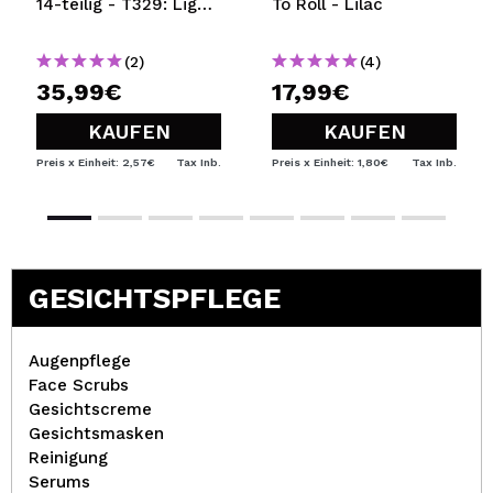
14-teilig - T329: Light
To Roll - Lilac
Gray
(2)
(4)
35,99€
17,99€
KAUFEN
KAUFEN
Preis x Einheit: 2,57€
Tax Inb.
Preis x Einheit: 1,80€
Tax Inb.
GESICHTSPFLEGE
Augenpflege
Face Scrubs
Gesichtscreme
Gesichtsmasken
Reinigung
Serums