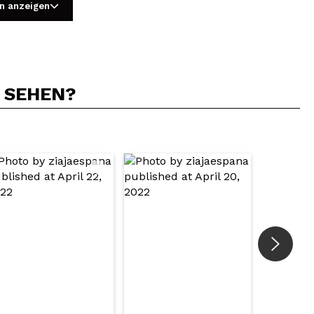
n anzeigen
N SEHEN?
5