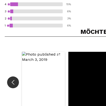
4
15%
3
6%
2
3%
1
6%
MÖCHTEN
Würden Sie diesen 
SEN