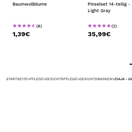
Baumwollblume
Pinselset 14-teilig -
Light Gray
(8)
(2)
1,39€
35,99€
STARTSEITE
>
PFLEGE
>
GESICHTSPFLEGE
>
GESICHTSMASKEN
>
ZIAJA - 