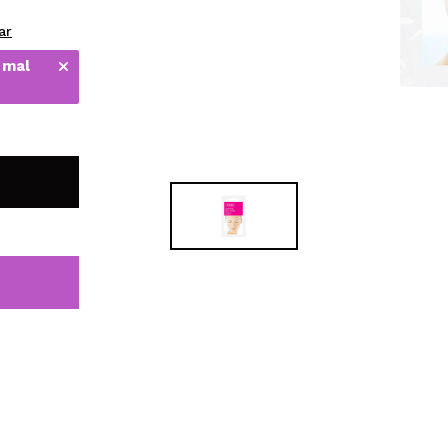
bisherigen Vorgänge ei
ar
 mal
BE