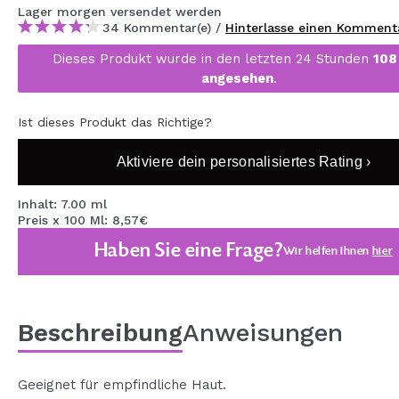
Lager
morgen
versendet werden
MAQUIFARMA
34 Kommentar(e) /
Hinterlasse einen Komment
KOREA ZONE
Dieses Produkt wurde in den letzten 24 Stunden
108
angesehen
.
TRAVEL SIZE
NATURE
Ist dieses Produkt das Richtige?
Aktiviere dein personalisiertes Rating ›
SPECIALS
Inhalt: 7.00 ml
OUTLET
Preis x 100 Ml: 8,57€
Haben Sie eine Frage?
SIE SIND ZURÜCKGEKEHRT!
Wir helfen Ihnen
hier
BALD VERFÜGBAR
BLOG
Beschreibung
Anweisungen
Geeignet für empfindliche Haut.