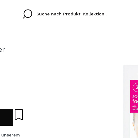
er
Cristina
Antonia
Ines
Ich habe hier kein K
SPRACHE
ez que
Buena experiencia
Muy bien
Spedizi
ICH M
ALEMAN
ESPAÑOL
eriencia
imballa
ajería.
elegan
REGIS
colori sc
Durch die Erstellung e
Einkäufe schnell tätig
s unserem