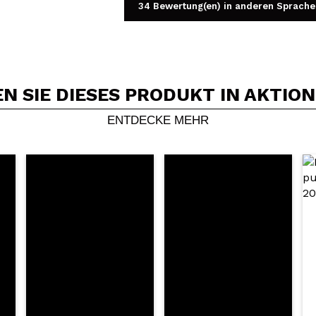
34 Bewertung(en) in anderen Sprache
 SIE DIESES PRODUKT IN AKTIO
Ein Video oder Foto teilen
Dein Video könnte das erste sein. Stell es dir vor...
ENTDECKE MEHR
5/
Kauf empfehlen?
Ja
Nein
DEN