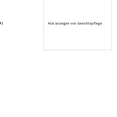
4)
(1)
Alle anzeigen von Gesichtspflege
7,99€
3,